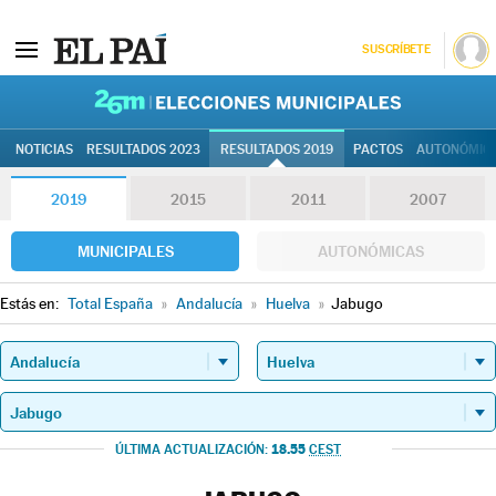
SUSCRÍBETE
26M | Elec
NOTICIAS
RESULTADOS 2023
RESULTADOS 2019
PACTOS
AUTONÓMIC
2019
2015
2011
2007
MUNICIPALES
AUTONÓMICAS
Estás en:
Total España
»
Andalucía
»
Huelva
»
Jabugo
18.55
ÚLTIMA ACTUALIZACIÓN:
CEST