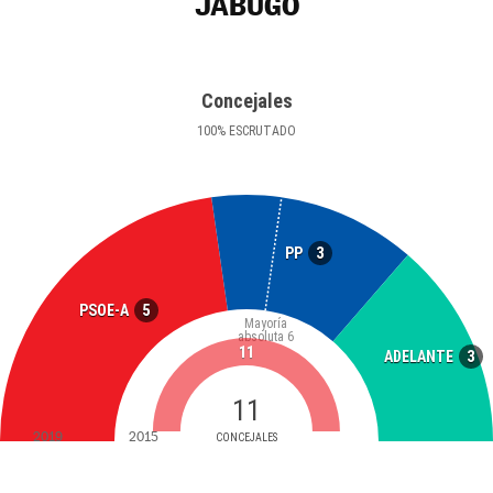
JABUGO
Concejales
100
%
ESCRUTADO
3
PP
5
PSOE-A
Mayoría
absoluta
6
11
3
ADELANTE
11
2019
2015
CONCEJALES