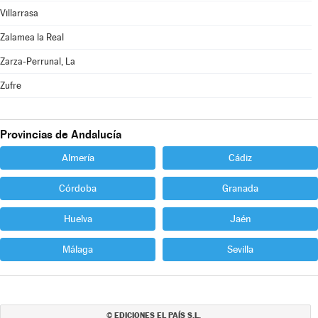
Villarrasa
Zalamea la Real
Zarza-Perrunal, La
Zufre
Provincias de Andalucía
Almería
Cádiz
Córdoba
Granada
Huelva
Jaén
Málaga
Sevilla
EDICIONES EL PAÍS S.L.
©