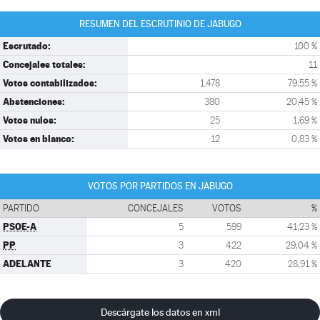
RESUMEN DEL ESCRUTINIO DE JABUGO
Escrutado:
100 %
Concejales totales:
11
Votos contabilizados:
1.478
79,55 %
Abstenciones:
380
20,45 %
Votos nulos:
25
1,69 %
Votos en blanco:
12
0,83 %
VOTOS POR PARTIDOS EN JABUGO
PARTIDO
CONCEJALES
VOTOS
%
PSOE-A
5
599
41,23 %
PP
3
422
29,04 %
ADELANTE
3
420
28,91 %
Descárgate los datos en xml