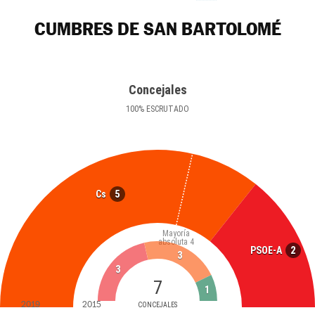
CUMBRES DE SAN BARTOLOMÉ
Concejales
100
%
ESCRUTADO
5
Cs
Mayoría
absoluta
4
2
PSOE-A
3
3
7
1
2019
2015
CONCEJALES