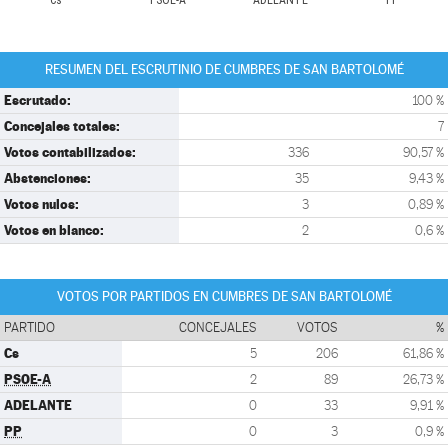
Cs
PSOE-A
ADELANTE
PP
RESUMEN DEL ESCRUTINIO DE CUMBRES DE SAN BARTOLOMÉ
Escrutado:
100 %
Concejales totales:
7
Votos contabilizados:
336
90,57 %
Abstenciones:
35
9,43 %
Votos nulos:
3
0,89 %
Votos en blanco:
2
0,6 %
VOTOS POR PARTIDOS EN CUMBRES DE SAN BARTOLOMÉ
PARTIDO
CONCEJALES
VOTOS
%
Cs
5
206
61,86 %
PSOE-A
2
89
26,73 %
ADELANTE
0
33
9,91 %
PP
0
3
0,9 %