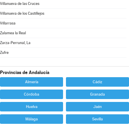
Villanueva de las Cruces
Villanueva de los Castillejos
Villarrasa
Zalamea la Real
Zarza-Perrunal, La
Zufre
Provincias de Andalucía
Almería
Cádiz
Córdoba
Granada
Huelva
Jaén
Málaga
Sevilla