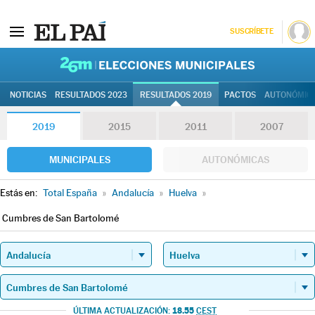
SUSCRÍBETE
26M | Elec
NOTICIAS
RESULTADOS 2023
RESULTADOS 2019
PACTOS
AUTONÓMIC
2019
2015
2011
2007
MUNICIPALES
AUTONÓMICAS
Estás en:
Total España
»
Andalucía
»
Huelva
»
Cumbres de San Bartolomé
18.55
ÚLTIMA ACTUALIZACIÓN:
CEST