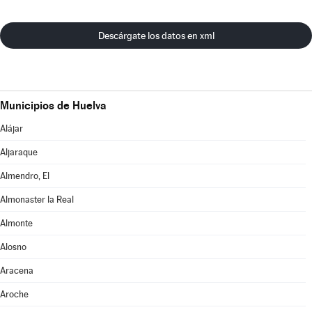
Descárgate los datos en xml
Municipios de Huelva
Alájar
Aljaraque
Almendro, El
Almonaster la Real
Almonte
Alosno
Aracena
Aroche