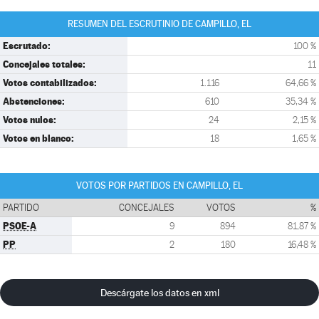
RESUMEN DEL ESCRUTINIO DE CAMPILLO, EL
Escrutado:
100 %
Concejales totales:
11
Votos contabilizados:
1.116
64,66 %
Abstenciones:
610
35,34 %
Votos nulos:
24
2,15 %
Votos en blanco:
18
1,65 %
VOTOS POR PARTIDOS EN CAMPILLO, EL
PARTIDO
CONCEJALES
VOTOS
%
PSOE-A
9
894
81,87 %
PP
2
180
16,48 %
Descárgate los datos en xml