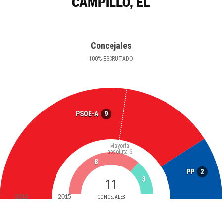
CAMPILLO, EL
Concejales
100
%
ESCRUTADO
9
PSOE-A
Mayoría
absoluta
6
8
2
PP
3
11
2019
2015
CONCEJALES