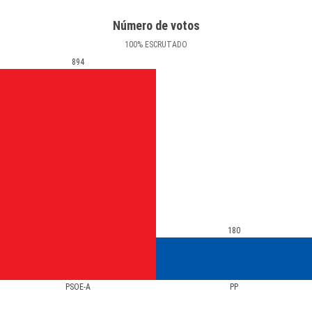
Número de votos
100
%
ESCRUTADO
894
180
PSOE-A
PP