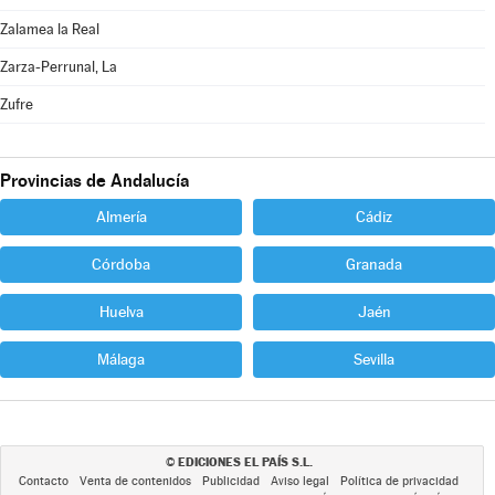
Zalamea la Real
Zarza-Perrunal, La
Zufre
Provincias de Andalucía
Almería
Cádiz
Córdoba
Granada
Huelva
Jaén
Málaga
Sevilla
EDICIONES EL PAÍS S.L.
©
Contacto
Venta de contenidos
Publicidad
Aviso legal
Política de privacidad