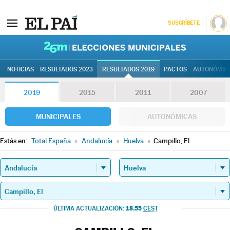
SUSCRÍBETE
26M | Elec
NOTICIAS
RESULTADOS 2023
RESULTADOS 2019
PACTOS
AUTONÓMIC
2019
2015
2011
2007
MUNICIPALES
AUTONÓMICAS
Estás en:
Total España
»
Andalucía
»
Huelva
»
Campillo, El
18.55
ÚLTIMA ACTUALIZACIÓN:
CEST