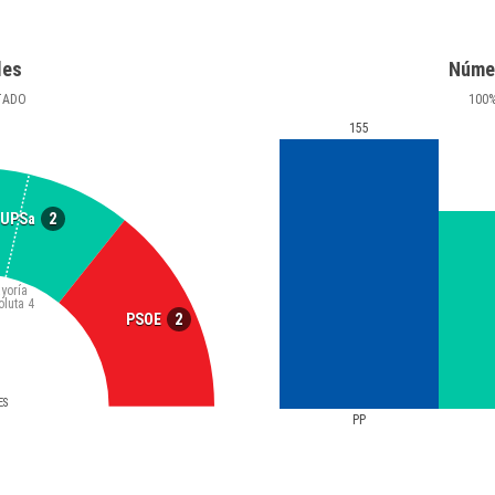
les
Núme
TADO
100
155
2
UPSa
yoría
oluta
4
2
PSOE
ES
PP