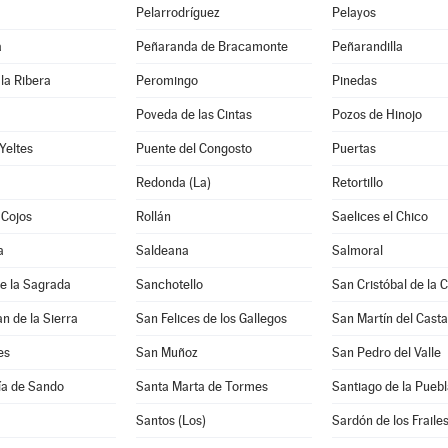
Pelarrodríguez
Pelayos
a
Peñaranda de Bracamonte
Peñarandilla
la Ribera
Peromingo
Pinedas
Poveda de las Cintas
Pozos de Hinojo
Yeltes
Puente del Congosto
Puertas
Redonda (La)
Retortillo
 Cojos
Rollán
Saelices el Chico
a
Saldeana
Salmoral
e la Sagrada
Sanchotello
San Cristóbal de la 
n de la Sierra
San Felices de los Gallegos
San Martín del Cast
es
San Muñoz
San Pedro del Valle
ía de Sando
Santa Marta de Tormes
Santiago de la Puebl
Santos (Los)
Sardón de los Fraile