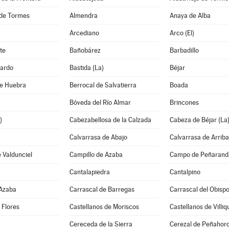
de Tormes
Almendra
Anaya de Alba
Arcediano
Arco (El)
te
Bañobárez
Barbadillo
ardo
Bastida (La)
Béjar
de Huebra
Berrocal de Salvatierra
Boada
Bóveda del Río Almar
Brincones
)
Cabezabellosa de la Calzada
Cabeza de Béjar (La
Calvarrasa de Abajo
Calvarrasa de Arriba
 Valdunciel
Campillo de Azaba
Campo de Peñaranda
Cantalapiedra
Cantalpino
 Azaba
Carrascal de Barregas
Carrascal del Obisp
 Flores
Castellanos de Moriscos
Castellanos de Villiq
Cereceda de la Sierra
Cerezal de Peñahor