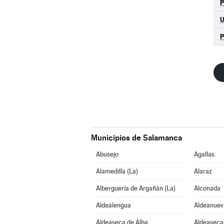
Municipios de Salamanca
Abusejo
Agallas
Alamedilla (La)
Alaraz
Alberguería de Argañán (La)
Alconada
Aldealengua
Aldeanuev
Aldeaseca de Alba
Aldeaseca 