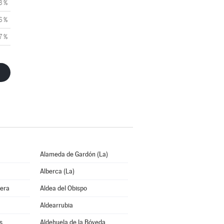
3 %
6 %
7 %
Alameda de Gardón (La)
Alberca (La)
bera
Aldea del Obispo
Aldearrubia
s
Aldehuela de la Bóveda