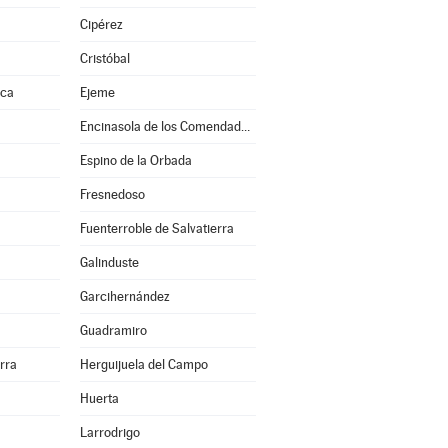
a
Cipérez
Cristóbal
nca
Ejeme
Encinasola de los Comendadores
Espino de la Orbada
Fresnedoso
Fuenterroble de Salvatierra
Galinduste
Garcihernández
Guadramiro
erra
Herguijuela del Campo
Huerta
Larrodrigo