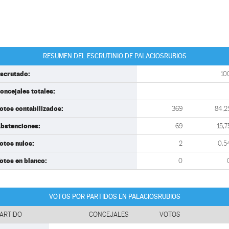
RESUMEN DEL ESCRUTINIO DE PALACIOSRUBIOS
scrutado:
10
oncejales totales:
otos contabilizados:
369
84,2
bstenciones:
69
15,7
otos nulos:
2
0,5
otos en blanco:
0
VOTOS POR PARTIDOS EN PALACIOSRUBIOS
ARTIDO
CONCEJALES
VOTOS