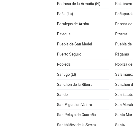
Pedroso de la Armuña (El)
Pelabravo
Peña (La)
Peñapard
Peralejos de Arriba
Pereña de 
Pitiegua
Pizarral
Puebla de San Medel
Puebla de 
Puerto Seguro
Rágama
Robleda
Robliza de
Sahugo (El)
Salamanc
Sanchón de la Ribera
Sanchón d
Sando
San Esteba
San Miguel de Valero
San Moral
San Pelayo de Guareña
Santa Mar
Santibáñez de la Sierra
Santiz