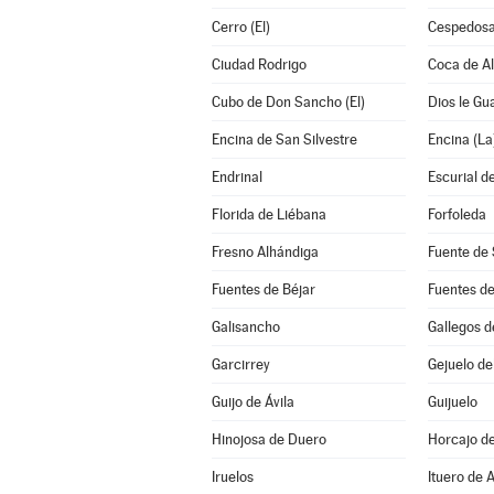
Cerro (El)
Cespedosa
Ciudad Rodrigo
Coca de A
Cubo de Don Sancho (El)
Dios le Gu
Encina de San Silvestre
Encina (La
Endrinal
Escurial de
Florida de Liébana
Forfoleda
Fresno Alhándiga
Fuente de 
Fuentes de Béjar
Fuentes d
Galisancho
Gallegos 
Garcirrey
Gejuelo de
Guijo de Ávila
Guijuelo
Hinojosa de Duero
Horcajo d
Iruelos
Ituero de 