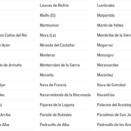
Linares de Riofrío
Lumbrales
Maíllo (El)
Malpartida
Martinamor
Martín de Yeltes
los Caños del Río
Maya (La)
Membribe de la Sier
e Azán
Miranda del Castañar
Mogarraz
Monleras
Monsagro
io de Armuña
Monterrubio de la Sierra
Morasverdes
Moronta
Mozárbez
éjar
Nava de Francia
Nava de Sotrobal
les
Navarredonda de la Rinconada
Navasfrías
a)
Pajares de la Laguna
Palacios del Arzobis
Arriba
Parada de Rubiales
Paradinas de San J
e Alba
Pedrosillo de Alba
Pedrosillo de los Air