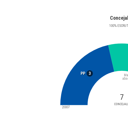
Conceja
100
%
ESCRU
3
PP
Ma
abs
7
CONCEJAL
2007