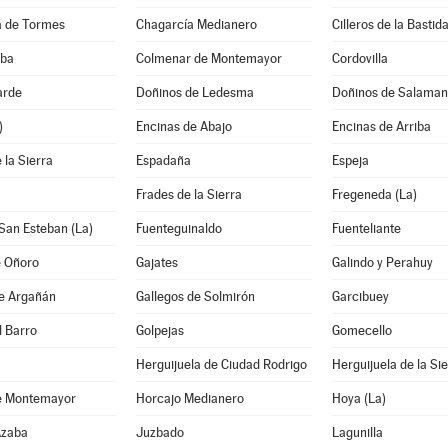
 de Tormes
Chagarcía Medianero
Cilleros de la Bastid
lba
Colmenar de Montemayor
Cordovilla
arde
Doñinos de Ledesma
Doñinos de Salama
)
Encinas de Abajo
Encinas de Arriba
 la Sierra
Espadaña
Espeja
Frades de la Sierra
Fregeneda (La)
San Esteban (La)
Fuenteguinaldo
Fuenteliante
e Oñoro
Gajates
Galindo y Perahuy
de Argañán
Gallegos de Solmirón
Garcibuey
l Barro
Golpejas
Gomecello
Herguijuela de Ciudad Rodrigo
Herguijuela de la Si
e Montemayor
Horcajo Medianero
Hoya (La)
Azaba
Juzbado
Lagunilla