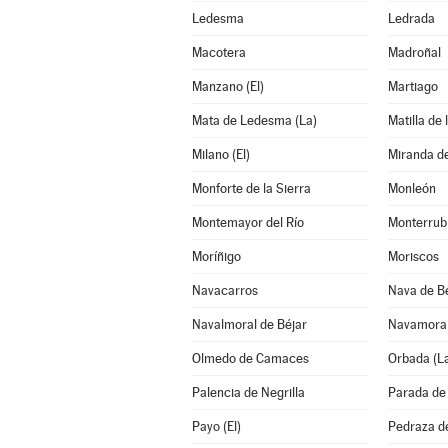
Ledesma
Ledrada
Macotera
Madroñal
Manzano (El)
Martiago
Mata de Ledesma (La)
Matilla de 
Milano (El)
Miranda d
Monforte de la Sierra
Monleón
Montemayor del Río
Monterrub
Moríñigo
Moriscos
Navacarros
Nava de B
Navalmoral de Béjar
Navamora
Olmedo de Camaces
Orbada (L
Palencia de Negrilla
Parada de 
Payo (El)
Pedraza d