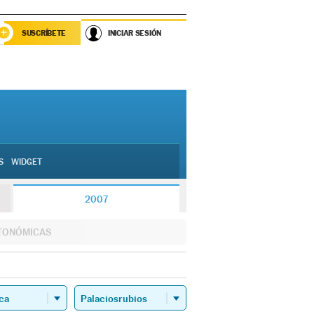
SUSCRÍBETE
INICIAR SESIÓN
S
WIDGET
2007
TONÓMICAS