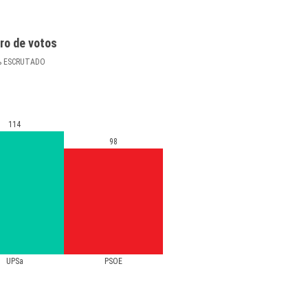
ro de votos
%
ESCRUTADO
114
98
UPSa
PSOE