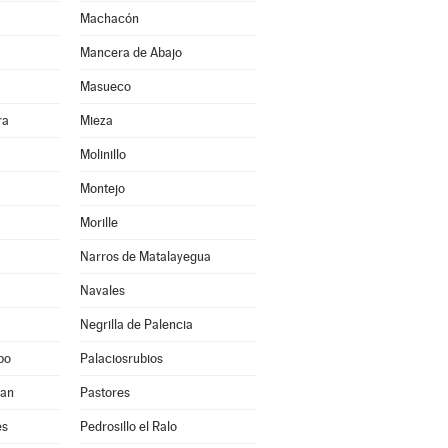
Machacón
Mancera de Abajo
Masueco
ra
Mieza
Molinillo
Montejo
Morille
Narros de Matalayegua
Navales
Negrilla de Palencia
po
Palaciosrubios
uan
Pastores
es
Pedrosillo el Ralo