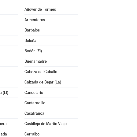
Añover de Tormes
Armenteros
Barbalos
Beleña
Bodón (El)
Buenamadre
)
Cabeza del Caballo
Calzada de Béjar (La)
 (El)
Candelario
Cantaracillo
o
Casafranca
uera
Castillejo de Martín Viejo
cada
Cerralbo