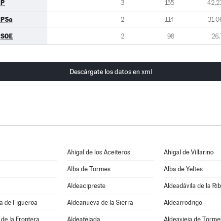
PP
3
155
42,2
UPSa
2
114
31,0
PSOE
2
98
26,
Descárgate los datos en xml
Ahigal de los Aceiteros
Ahigal de Villarino
Alba de Tormes
Alba de Yeltes
Aldeacipreste
Aldeadávila de la Ri
a de Figueroa
Aldeanueva de la Sierra
Aldearrodrigo
de la Frontera
Aldeatejada
Aldeavieja de Torme