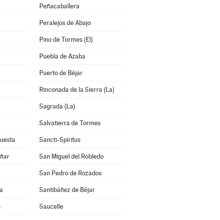
Peñacaballera
Peralejos de Abajo
Pino de Tormes (El)
Puebla de Azaba
Puerto de Béjar
Rinconada de la Sierra (La)
Sagrada (La)
Salvatierra de Tormes
Cuesta
Sancti-Spíritus
añar
San Miguel del Robledo
San Pedro de Rozados
a
Santibáñez de Béjar
s
Saucelle