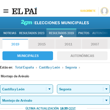
SUSCRÍBETE
26M | Elec
NOTICIAS
RESULTADOS 2023
RESULTADOS 2019
PACTOS
AUTONÓMIC
2019
2015
2011
2007
MUNICIPALES
AUTONÓMICAS
Estás en:
Total España
»
Castilla y León
»
Segovia
»
Montejo de Arévalo
18.55
ÚLTIMA ACTUALIZACIÓN:
CEST