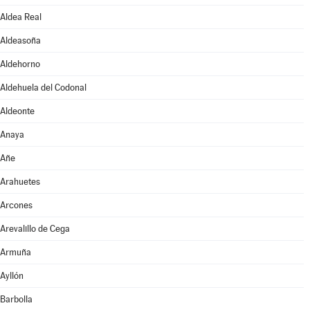
Aldea Real
Aldeasoña
Aldehorno
Aldehuela del Codonal
Aldeonte
Anaya
Añe
Arahuetes
Arcones
Arevalillo de Cega
Armuña
Ayllón
Barbolla