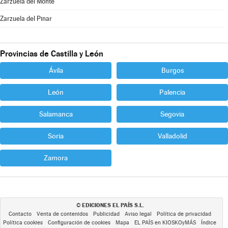
Zarzuela del Monte
Zarzuela del Pinar
Provincias de Castilla y León
Ávila
Burgos
León
Palencia
Salamanca
Segovia
Soria
Valladolid
Zamora
EDICIONES EL PAÍS S.L.
©
Contacto
Venta de contenidos
Publicidad
Aviso legal
Política de privacidad
Política cookies
Configuración de cookies
Mapa
EL PAÍS en KIOSKOyMÁS
Índice