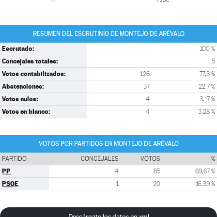
PP
PSOE
RESUMEN DEL ESCRUTINIO DE MONTEJO DE ARÉVALO
Escrutado:
100 %
Concejales totales:
5
Votos contabilizados:
126
77,3 %
Abstenciones:
37
22,7 %
Votos nulos:
4
3,17 %
Votos en blanco:
4
3,28 %
VOTOS POR PARTIDOS EN MONTEJO DE ARÉVALO
PARTIDO
CONCEJALES
VOTOS
%
PP
4
85
69,67 %
PSOE
1
20
16,39 %
Descárgate los datos en xml