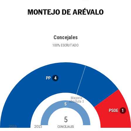
MONTEJO DE ARÉVALO
Concejales
100
%
ESCRUTADO
4
PP
Mayoría
absoluta
3
5
1
PSOE
5
2019
2015
CONCEJALES