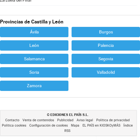
Zarzuela del Pinar
Provincias de Castilla y León
Ávila
Burgos
León
Palencia
Salamanca
Segovia
Soria
Valladolid
Zamora
EDICIONES EL PAÍS S.L.
©
Contacto
Venta de contenidos
Publicidad
Aviso legal
Política de privacidad
Política cookies
Configuración de cookies
Mapa
EL PAÍS en KIOSKOyMÁS
Índice
RSS