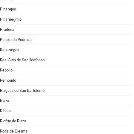
Pinarejos
Pinarnegrillo
Prádena
Puebla de Pedraza
Rapariegos
Real Sitio de San Ildefonso
Rebollo
Remondo
Riaguas de San Bartolomé
Riaza
Ribota
Riofrío de Riaza
Roda de Eresma