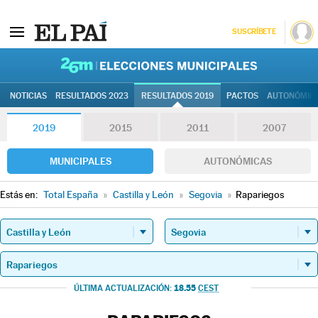
SUSCRÍBETE
26M | Elec
NOTICIAS
RESULTADOS 2023
RESULTADOS 2019
PACTOS
AUTONÓMIC
2019
2015
2011
2007
MUNICIPALES
AUTONÓMICAS
Estás en:
Total España
»
Castilla y León
»
Segovia
»
Rapariegos
18.55
ÚLTIMA ACTUALIZACIÓN:
CEST