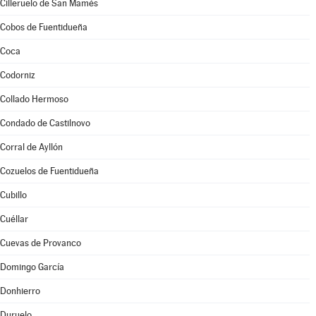
Cilleruelo de San Mamés
Cobos de Fuentidueña
Coca
Codorniz
Collado Hermoso
Condado de Castilnovo
Corral de Ayllón
Cozuelos de Fuentidueña
Cubillo
Cuéllar
Cuevas de Provanco
Domingo García
Donhierro
Duruelo