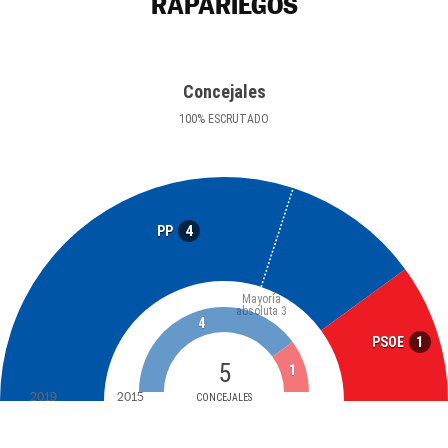
RAPARIEGOS
Concejales
100
%
ESCRUTADO
4
PP
Mayoría
absoluta
3
4
1
PSOE
5
1
2019
2015
CONCEJALES