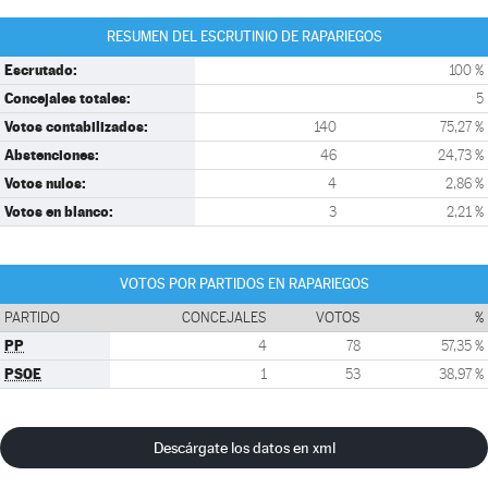
RESUMEN DEL ESCRUTINIO DE RAPARIEGOS
Escrutado:
100 %
Concejales totales:
5
Votos contabilizados:
140
75,27 %
Abstenciones:
46
24,73 %
Votos nulos:
4
2,86 %
Votos en blanco:
3
2,21 %
VOTOS POR PARTIDOS EN RAPARIEGOS
PARTIDO
CONCEJALES
VOTOS
%
PP
4
78
57,35 %
PSOE
1
53
38,97 %
Descárgate los datos en xml