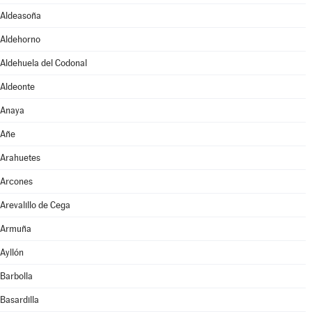
Aldeasoña
Aldehorno
Aldehuela del Codonal
Aldeonte
Anaya
Añe
Arahuetes
Arcones
Arevalillo de Cega
Armuña
Ayllón
Barbolla
Basardilla