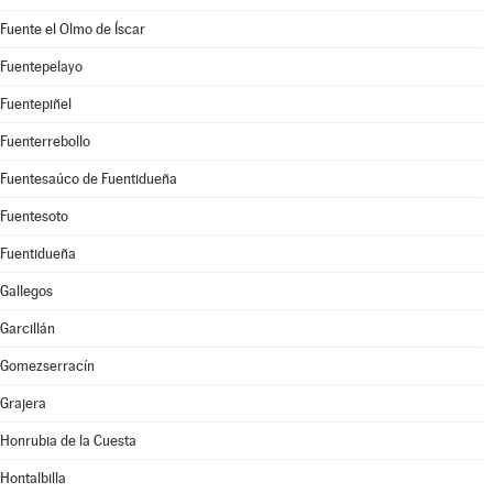
Fuente el Olmo de Íscar
Fuentepelayo
Fuentepiñel
Fuenterrebollo
Fuentesaúco de Fuentidueña
Fuentesoto
Fuentidueña
Gallegos
Garcillán
Gomezserracín
Grajera
Honrubia de la Cuesta
Hontalbilla