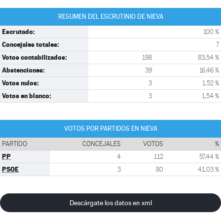
RESUMEN DEL ESCRUTINIO DE NIEVA
Escrutado:
100 %
Concejales totales:
7
Votos contabilizados:
198
83,54 %
Abstenciones:
39
16,46 %
Votos nulos:
3
1,52 %
Votos en blanco:
3
1,54 %
VOTOS POR PARTIDOS EN NIEVA
PARTIDO
CONCEJALES
VOTOS
%
PP
4
112
57,44 %
PSOE
3
80
41,03 %
Descárgate los datos en xml