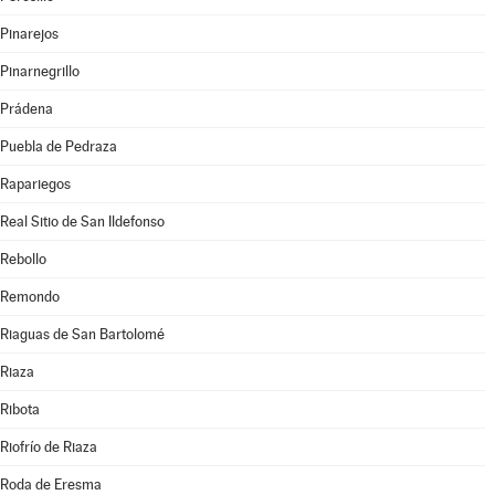
Pinarejos
Pinarnegrillo
Prádena
Puebla de Pedraza
Rapariegos
Real Sitio de San Ildefonso
Rebollo
Remondo
Riaguas de San Bartolomé
Riaza
Ribota
Riofrío de Riaza
Roda de Eresma