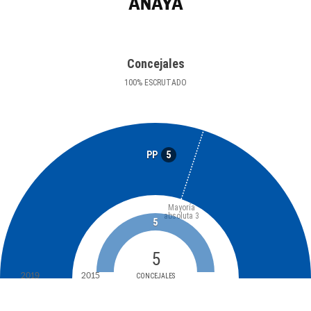
ANAYA
Concejales
100
%
ESCRUTADO
5
PP
Mayoría
absoluta
3
5
5
2019
2015
CONCEJALES