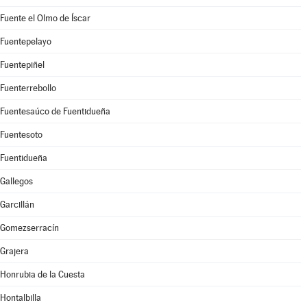
Fuente el Olmo de Íscar
Fuentepelayo
Fuentepiñel
Fuenterrebollo
Fuentesaúco de Fuentidueña
Fuentesoto
Fuentidueña
Gallegos
Garcillán
Gomezserracín
Grajera
Honrubia de la Cuesta
Hontalbilla