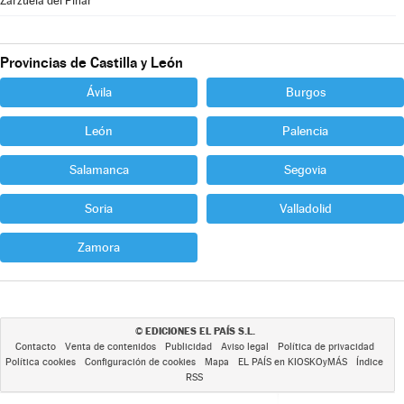
Zarzuela del Pinar
Provincias de Castilla y León
Ávila
Burgos
León
Palencia
Salamanca
Segovia
Soria
Valladolid
Zamora
EDICIONES EL PAÍS S.L.
©
Contacto
Venta de contenidos
Publicidad
Aviso legal
Política de privacidad
Política cookies
Configuración de cookies
Mapa
EL PAÍS en KIOSKOyMÁS
Índice
RSS