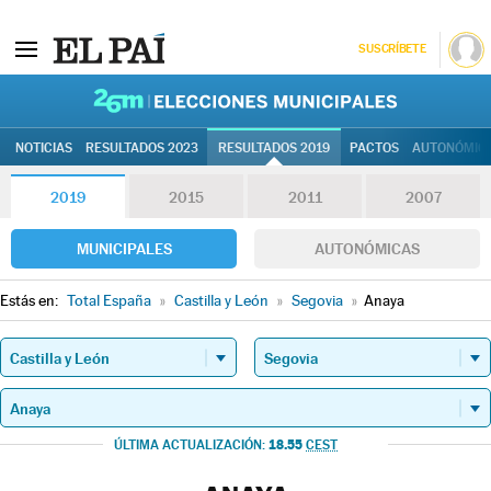
SUSCRÍBETE
26M | Elec
NOTICIAS
RESULTADOS 2023
RESULTADOS 2019
PACTOS
AUTONÓMIC
2019
2015
2011
2007
MUNICIPALES
AUTONÓMICAS
Estás en:
Total España
»
Castilla y León
»
Segovia
»
Anaya
18.55
ÚLTIMA ACTUALIZACIÓN:
CEST