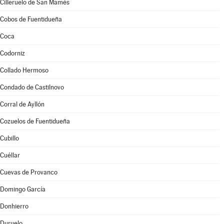
Cilleruelo de San Mamés
Cobos de Fuentidueña
Coca
Codorniz
Collado Hermoso
Condado de Castilnovo
Corral de Ayllón
Cozuelos de Fuentidueña
Cubillo
Cuéllar
Cuevas de Provanco
Domingo García
Donhierro
Duruelo