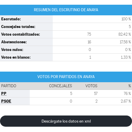
RESUMEN DEL ESCRUTINIO DE ANAYA
Escrutado:
100 %
Concejales totales:
5
Votos contabilizados:
75
82,42 %
Abstenciones:
16
17,58 %
Votos nulos:
0
0 %
Votos en blanco:
1
1,33 %
VOTOS POR PARTIDOS EN ANAYA
PARTIDO
CONCEJALES
VOTOS
%
PP
5
57
76 %
PSOE
0
2
2,67 %
Descárgate los datos en xml