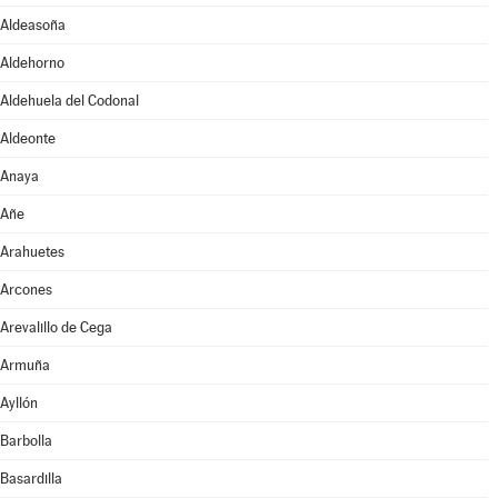
Aldeasoña
Aldehorno
Aldehuela del Codonal
Aldeonte
Anaya
Añe
Arahuetes
Arcones
Arevalillo de Cega
Armuña
Ayllón
Barbolla
Basardilla