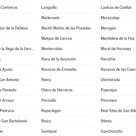
 Contreras
Languilla
Lastras de Cuéllar
Maderuelo
Marazoleja
ñoz de la Dehesa
Martín Muñoz de las Posadas
Marugán
Melque de Cercos
Membibre de la Hoz
Montejo de la Vega de la Serrezuela
Monterrubio
Moral de Hornuez
s
Nava de la Asunción
Navafría
e Ayuso
Navares de Enmedio
Navares de las Cuev
San Antonio
Nieva
Olombrada
e Pestaño
Otero de Herreros
Pajarejos
l Arroyo
Perosillo
Pinarejos
 Pedraza
Rapariegos
Real Sitio de San Ild
e San Bartolomé
Riaza
Ribota
ia
Samboal
Sanchonuño