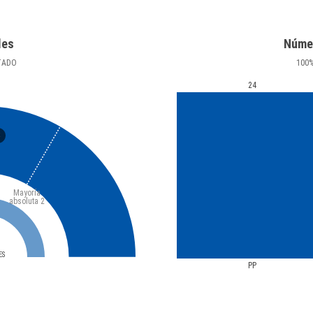
les
Núme
TADO
100
24
3
Mayoría
absoluta
2
ES
PP