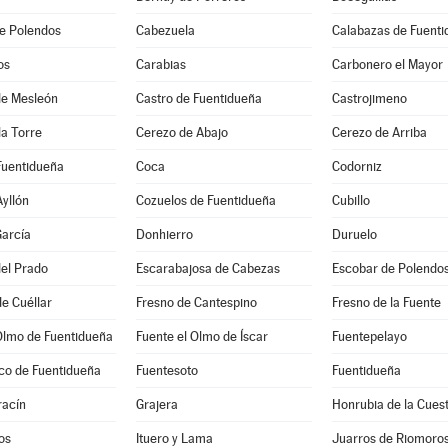
e Polendos
Cabezuela
Calabazas de Fuent
os
Carabias
Carbonero el Mayor
 de Mesleón
Castro de Fuentidueña
Castrojimeno
la Torre
Cerezo de Abajo
Cerezo de Arriba
Fuentidueña
Coca
Codorniz
Ayllón
Cozuelos de Fuentidueña
Cubillo
arcía
Donhierro
Duruelo
el Prado
Escarabajosa de Cabezas
Escobar de Polendo
e Cuéllar
Fresno de Cantespino
Fresno de la Fuente
Olmo de Fuentidueña
Fuente el Olmo de Íscar
Fuentepelayo
co de Fuentidueña
Fuentesoto
Fuentidueña
acín
Grajera
Honrubia de la Cues
os
Ituero y Lama
Juarros de Riomoro