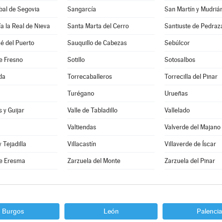
bal de Segovia
Sangarcía
San Martín y Mudriá
a la Real de Nieva
Santa Marta del Cerro
Santiuste de Pedraz
é del Puerto
Sauquillo de Cabezas
Sebúlcor
e Fresno
Sotillo
Sotosalbos
da
Torrecaballeros
Torrecilla del Pinar
Turégano
Urueñas
 y Guijar
Valle de Tabladillo
Vallelado
Valtiendas
Valverde del Majano
y Tejadilla
Villacastín
Villaverde de Íscar
e Eresma
Zarzuela del Monte
Zarzuela del Pinar
Burgos
León
Palencia