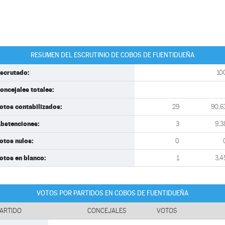
RESUMEN DEL ESCRUTINIO DE COBOS DE FUENTIDUEÑA
scrutado:
10
oncejales totales:
otos contabilizados:
29
90,6
bstenciones:
3
9,3
otos nulos:
0
otos en blanco:
1
3,4
VOTOS POR PARTIDOS EN COBOS DE FUENTIDUEÑA
ARTIDO
CONCEJALES
VOTOS