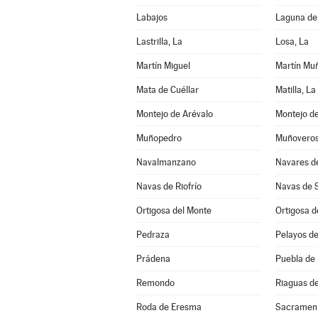
Labajos
Laguna de
Lastrilla, La
Losa, La
Martín Miguel
Martín Mu
Mata de Cuéllar
Matilla, La
Montejo de Arévalo
Muñopedro
Muñovero
Navalmanzano
Navares d
Navas de Riofrío
Navas de 
Ortigosa del Monte
Ortigosa d
Pedraza
Pelayos de
Prádena
Puebla de
Remondo
Riaguas d
Roda de Eresma
Sacramen