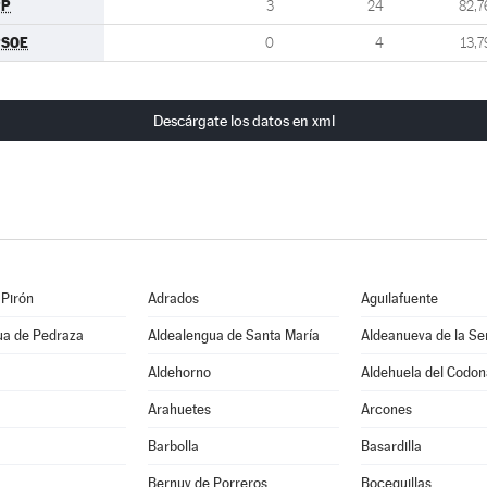
PP
3
24
82,7
PSOE
0
4
13,7
Descárgate los datos en xml
 Pirón
Adrados
Aguilafuente
ua de Pedraza
Aldealengua de Santa María
Aldeanueva de la Se
Aldehorno
Aldehuela del Codon
Arahuetes
Arcones
Barbolla
Basardilla
Bernuy de Porreros
Boceguillas