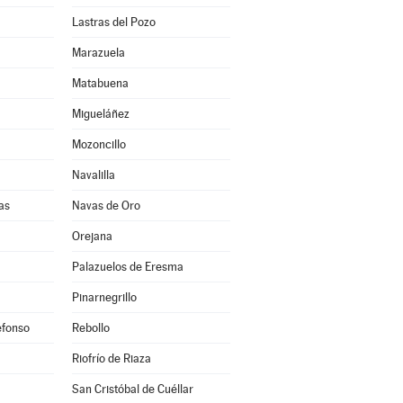
Lastras del Pozo
Marazuela
Matabuena
Migueláñez
Mozoncillo
Navalilla
as
Navas de Oro
Orejana
Palazuelos de Eresma
Pinarnegrillo
efonso
Rebollo
Riofrío de Riaza
San Cristóbal de Cuéllar