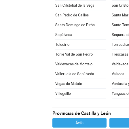
San Cristóbal de la Vega
San Cristó
San Pedro de Gaíllos
Santa Marí
Santo Domingo de Pirón
Santo Tom
Sepúlveda
Sequera d
Tolocirio
Torreadra
Torre Val de San Pedro
Trescasas
Valdevacas de Montejo
Valdevacas
Valleruela de Sepúlveda
Valseca
Vegas de Matute
Ventosilla 
Villeguillo
Yanguas d
Provincias de Castilla y León
Ávila