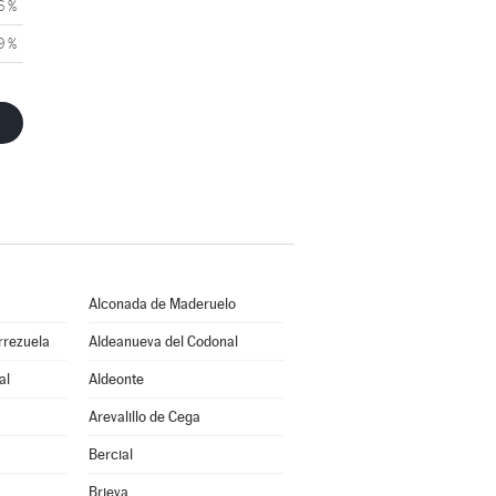
6 %
9 %
Alconada de Maderuelo
rrezuela
Aldeanueva del Codonal
al
Aldeonte
Arevalillo de Cega
Bercial
Brieva