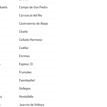
idueña
Campo de San Pedro
Carrascal del Río
Castroserna de Abajo
Chañe
Collado Hermoso
Cuéllar
Encinas
s
Espinar, El
Frumales
Fuentepiñel
Gallegos
ta
Hontalbilla
s
Juarros de Voltoya