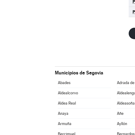
Municipios de Segovia
Abades
Adrada de
Aldealcorvo
Aldealeng
Aldea Real
Aldeasoña
Anaya
Añe
Armuña
Ayllón
Bercimuel
Bernardos