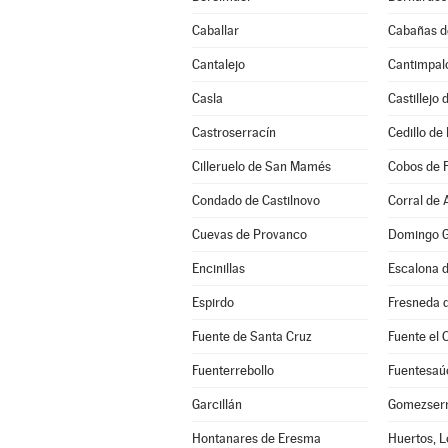
Caballar
Cabañas d
Cantalejo
Cantimpal
Casla
Castillejo
Castroserracín
Cedillo de 
Cilleruelo de San Mamés
Cobos de 
Condado de Castilnovo
Corral de 
Cuevas de Provanco
Domingo G
Encinillas
Escalona d
Espirdo
Fresneda d
Fuente de Santa Cruz
Fuente el 
Fuenterrebollo
Fuentesaú
Garcillán
Gomezserr
Hontanares de Eresma
Huertos, L