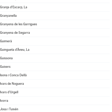
Granja d'Escarp, La
Granyanella
Granyena de les Garrigues
Granyena de Segarra
Guimerà
Guingueta d'Àneu, La
Guissona
Guixers
Isona i Conca Dellà
Ivars de Noguera
Ivars d'Urgell
Ivorra
Josa i Tuixén