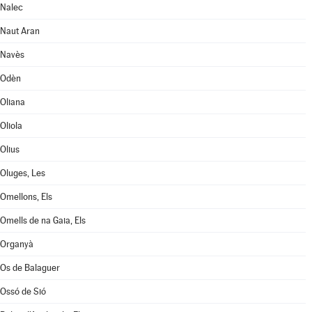
Nalec
Naut Aran
Navès
Odèn
Oliana
Oliola
Olius
Oluges, Les
Omellons, Els
Omells de na Gaia, Els
Organyà
Os de Balaguer
Ossó de Sió