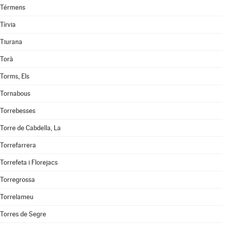
Térmens
Tírvia
Tiurana
Torà
Torms, Els
Tornabous
Torrebesses
Torre de Cabdella, La
Torrefarrera
Torrefeta i Florejacs
Torregrossa
Torrelameu
Torres de Segre