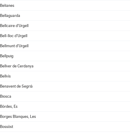
Belianes
Bellaguarda
Bellcaire d'Urgell
Bell-lloc d'Urgell
Bellmunt d'Urgell
Bellpuig
Bellver de Cerdanya
Bellvís
Benavent de Segrià
Biosca
Bòrdes, Es
Borges Blanques, Les
Bossòst