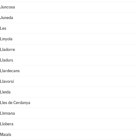
Juncosa
Juneda
Les
Linyola
Lladorre
Lladurs
Llardecans
Llavorsí
Lleida
Lles de Cerdanya
Llimiana
Llobera
Maials