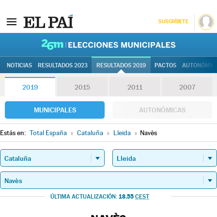
SUSCRÍBETE
26M | Elec
NOTICIAS
RESULTADOS 2023
RESULTADOS 2019
PACTOS
AUTONÓMIC
2019
2015
2011
2007
MUNICIPALES
AUTONÓMICAS
Estás en:
Total España
»
Cataluña
»
Lleida
»
Navès
18.55
ÚLTIMA ACTUALIZACIÓN:
CEST