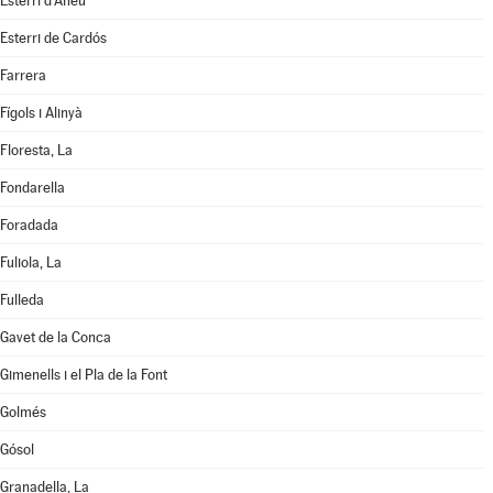
Esterri d'Àneu
Esterri de Cardós
Farrera
Fígols i Alinyà
Floresta, La
Fondarella
Foradada
Fuliola, La
Fulleda
Gavet de la Conca
Gimenells i el Pla de la Font
Golmés
Gósol
Granadella, La