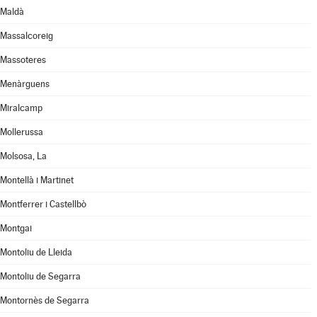
Maldà
Massalcoreig
Massoteres
Menàrguens
Miralcamp
Mollerussa
Molsosa, La
Montellà i Martinet
Montferrer i Castellbò
Montgai
Montoliu de Lleida
Montoliu de Segarra
Montornès de Segarra