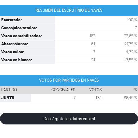
RESUMEN DEL ESCRUTINIO DE NAVÈS
Escrutado:
100 %
Concejales totales:
7
Votos contabilizados:
162
72,65 %
Abstenciones:
61
27,35 %
Votos nulos:
7
4,32 %
Votos en blanco:
21
13,55 %
VOTOS POR PARTIDOS EN NAVÈS
PARTIDO
CONCEJALES
VOTOS
%
JUNTS
7
134
86,45 %
Descárgate los datos en xml