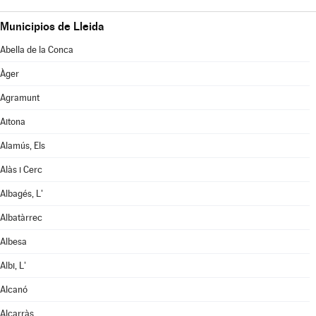
Municipios de Lleida
Abella de la Conca
Àger
Agramunt
Aitona
Alamús, Els
Alàs i Cerc
Albagés, L'
Albatàrrec
Albesa
Albi, L'
Alcanó
Alcarràs