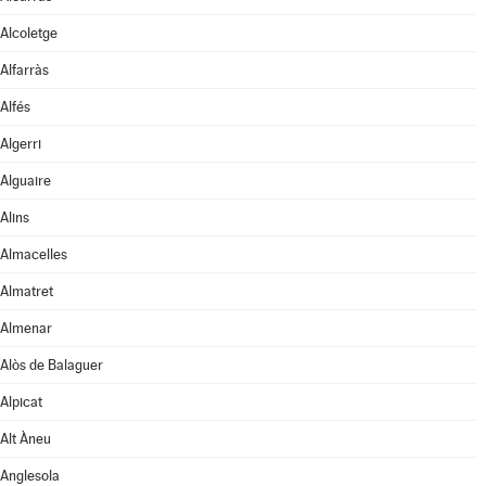
Alcoletge
Alfarràs
Alfés
Algerri
Alguaire
Alins
Almacelles
Almatret
Almenar
Alòs de Balaguer
Alpicat
Alt Àneu
Anglesola