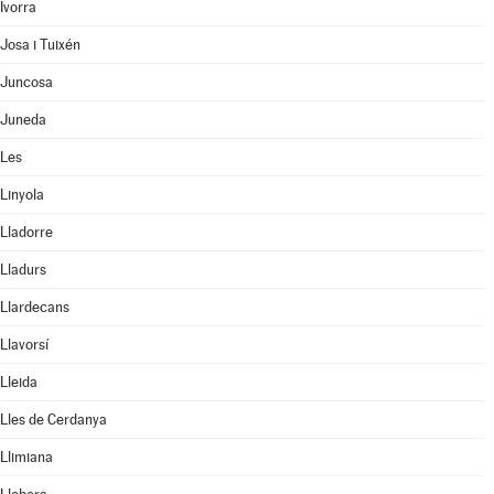
Ivorra
Josa i Tuixén
Juncosa
Juneda
Les
Linyola
Lladorre
Lladurs
Llardecans
Llavorsí
Lleida
Lles de Cerdanya
Llimiana