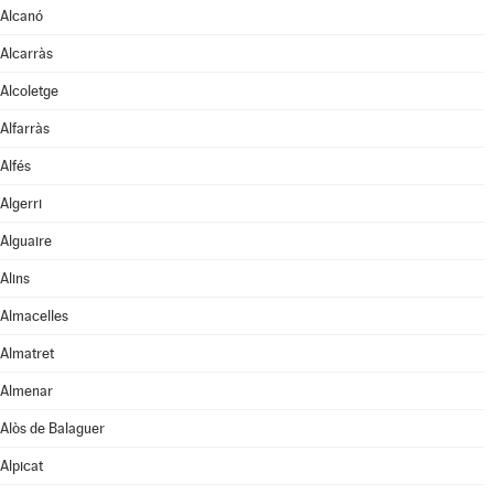
Alcanó
Alcarràs
Alcoletge
Alfarràs
Alfés
Algerri
Alguaire
Alins
Almacelles
Almatret
Almenar
Alòs de Balaguer
Alpicat