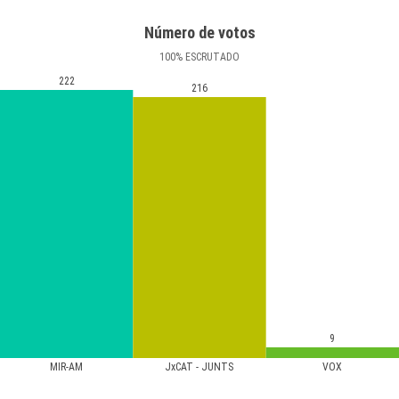
Número de votos
100
%
ESCRUTADO
222
216
9
MIR-AM
JxCAT - JUNTS
VOX