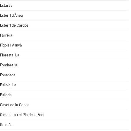
Estaràs
Esterri d'Àneu
Esterri de Cardós
Farrera
Fígols i Alinyà
Floresta, La
Fondarella
Foradada
Fuliola, La
Fulleda
Gavet de la Conca
Gimenells i el Pla de la Font
Golmés