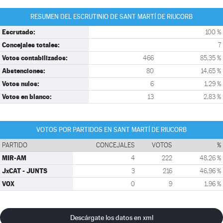
RESUMEN DEL ESCRUTINIO DE SANT MARTÍ DE RIUCORB
Escrutado:
100 %
Concejales totales:
7
Votos contabilizados:
466
85,35 %
Abstenciones:
80
14,65 %
Votos nulos:
6
1,29 %
Votos en blanco:
13
2,83 %
VOTOS POR PARTIDOS EN SANT MARTÍ DE RIUCORB
PARTIDO
CONCEJALES
VOTOS
%
MIR-AM
4
222
48,26 %
JxCAT - JUNTS
3
216
46,96 %
VOX
0
9
1,96 %
Descárgate los datos en xml