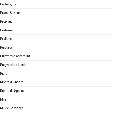
Portella, La
Prats i Sansor
Preixana
Preixens
Prullans
Puiggròs
Puigverd d'Agramunt
Puigverd de Lleida
Rialp
Ribera d'Ondara
Ribera d'Urgellet
Riner
Riu de Cerdanya