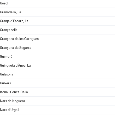
Gósol
Granadella, La
Granja d'Escarp, La
Granyanella
Granyena de les Garrigues
Granyena de Segarra
Guimerà
Guingueta d'Àneu, La
Guissona
Guixers
Isona i Conca Dellà
Ivars de Noguera
Ivars d'Urgell