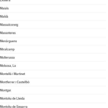
Llobera
Maials
Maldà
Massalcoreig
Massoteres
Menàrguens
Miralcamp
Mollerussa
Molsosa, La
Montellà i Martinet
Montferrer i Castellbò
Montgai
Montoliu de Lleida
Montoliu de Segarra