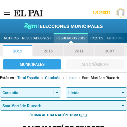
SUSCRÍBETE
26M | Elec
NOTICIAS
RESULTADOS 2023
RESULTADOS 2019
PACTOS
AUTONÓMIC
2019
2015
2011
2007
MUNICIPALES
AUTONÓMICAS
Estás en:
Total España
»
Cataluña
»
Lleida
»
Sant Martí de Riucorb
18.55
ÚLTIMA ACTUALIZACIÓN:
CEST