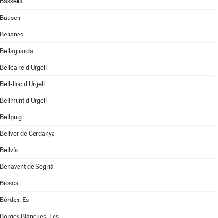
Bassella
Bausen
Belianes
Bellaguarda
Bellcaire d'Urgell
Bell-lloc d'Urgell
Bellmunt d'Urgell
Bellpuig
Bellver de Cerdanya
Bellvís
Benavent de Segrià
Biosca
Bòrdes, Es
Borges Blanques, Les