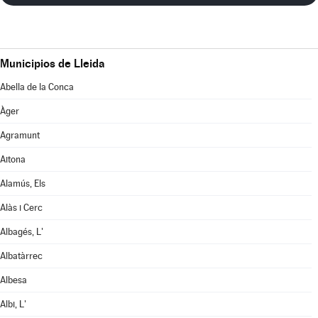
Municipios de Lleida
Abella de la Conca
Àger
Agramunt
Aitona
Alamús, Els
Alàs i Cerc
Albagés, L'
Albatàrrec
Albesa
Albi, L'