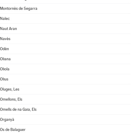
Montornès de Segarra
Nalec
Naut Aran
Navès
Odèn
Oliana
Oliola
Olius
Oluges, Les
Omellons, Els
Omells de na Gaia, Els
Organyà
Os de Balaguer