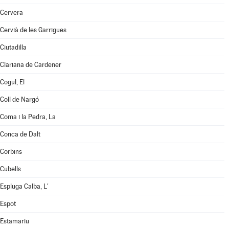
Cervera
Cervià de les Garrigues
Ciutadilla
Clariana de Cardener
Cogul, El
Coll de Nargó
Coma i la Pedra, La
Conca de Dalt
Corbins
Cubells
Espluga Calba, L'
Espot
Estamariu