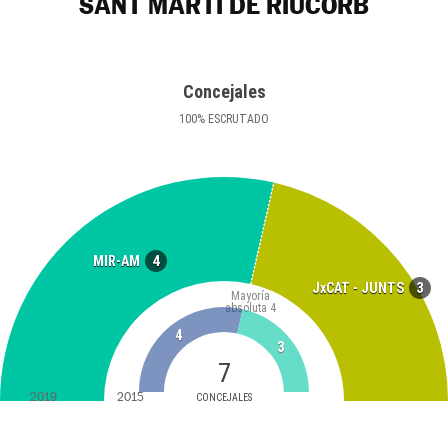
SANT MARTÍ DE RIUCORB
Concejales
100
%
ESCRUTADO
4
MIR-AM
3
JxCAT - JUNTS
Mayoría
absoluta
4
4
3
7
2019
2015
CONCEJALES