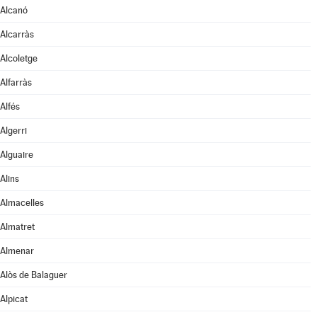
Alcanó
Alcarràs
Alcoletge
Alfarràs
Alfés
Algerri
Alguaire
Alins
Almacelles
Almatret
Almenar
Alòs de Balaguer
Alpicat