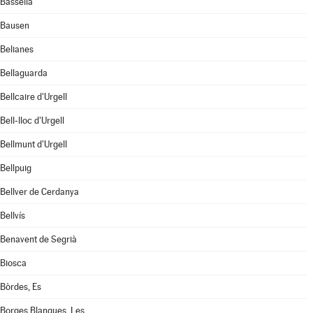
Bassella
Bausen
Belianes
Bellaguarda
Bellcaire d'Urgell
Bell-lloc d'Urgell
Bellmunt d'Urgell
Bellpuig
Bellver de Cerdanya
Bellvís
Benavent de Segrià
Biosca
Bòrdes, Es
Borges Blanques, Les