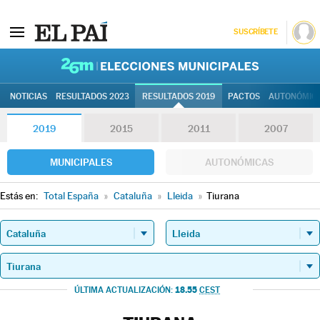
SUSCRÍBETE
26M | Elec
NOTICIAS
RESULTADOS 2023
RESULTADOS 2019
PACTOS
AUTONÓMIC
2019
2015
2011
2007
MUNICIPALES
AUTONÓMICAS
Estás en:
Total España
»
Cataluña
»
Lleida
»
Tiurana
18.55
ÚLTIMA ACTUALIZACIÓN:
CEST