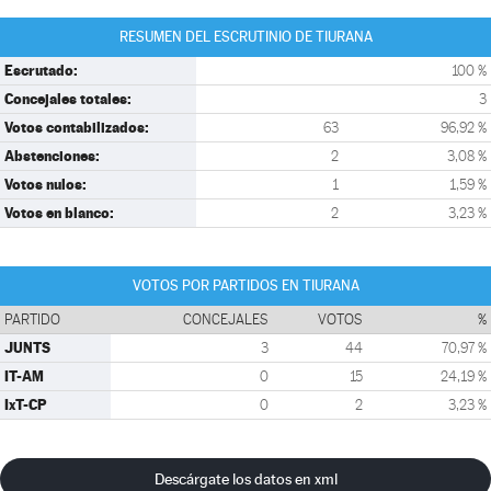
RESUMEN DEL ESCRUTINIO DE TIURANA
Escrutado:
100 %
Concejales totales:
3
Votos contabilizados:
63
96,92 %
Abstenciones:
2
3,08 %
Votos nulos:
1
1,59 %
Votos en blanco:
2
3,23 %
VOTOS POR PARTIDOS EN TIURANA
PARTIDO
CONCEJALES
VOTOS
%
JUNTS
3
44
70,97 %
IT-AM
0
15
24,19 %
IxT-CP
0
2
3,23 %
Descárgate los datos en xml