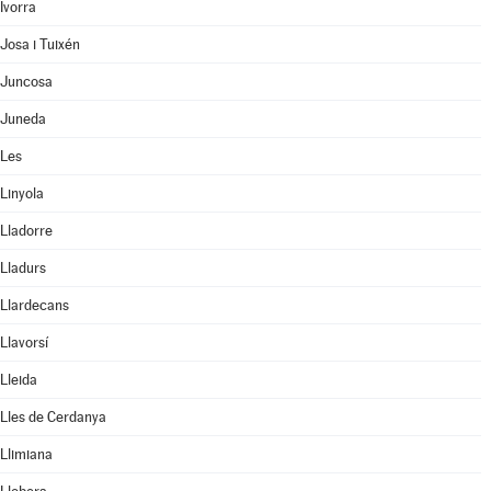
Ivorra
Josa i Tuixén
Juncosa
Juneda
Les
Linyola
Lladorre
Lladurs
Llardecans
Llavorsí
Lleida
Lles de Cerdanya
Llimiana