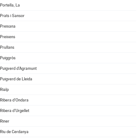
Portella, La
Prats i Sansor
Preixana
Preixens
Prullans
Puiggròs
Puigverd d'Agramunt
Puigverd de Lleida
Rialp
Ribera d'Ondara
Ribera d'Urgellet
Riner
Riu de Cerdanya