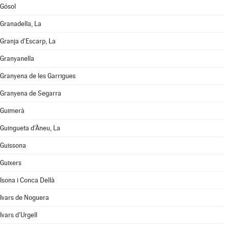
Gósol
Granadella, La
Granja d'Escarp, La
Granyanella
Granyena de les Garrigues
Granyena de Segarra
Guimerà
Guingueta d'Àneu, La
Guissona
Guixers
Isona i Conca Dellà
Ivars de Noguera
Ivars d'Urgell