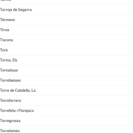
Tarroja de Segarra
Térmens
Tírvia
Tiurana
Torà
Torms, Els
Tornabous
Torrebesses
Torre de Cabdella, La
Torrefarrera
Torrefeta i Florejacs
Torregrossa
Torrelameu