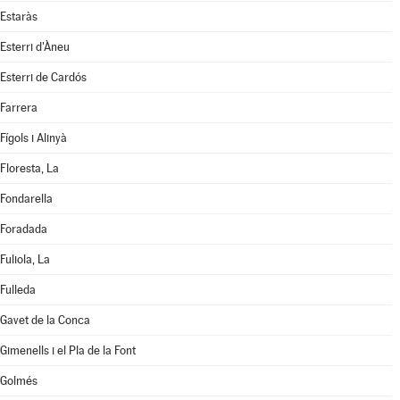
Estaràs
Esterri d'Àneu
Esterri de Cardós
Farrera
Fígols i Alinyà
Floresta, La
Fondarella
Foradada
Fuliola, La
Fulleda
Gavet de la Conca
Gimenells i el Pla de la Font
Golmés