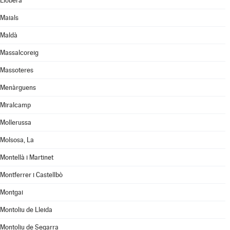
Llobera
Maials
Maldà
Massalcoreig
Massoteres
Menàrguens
Miralcamp
Mollerussa
Molsosa, La
Montellà i Martinet
Montferrer i Castellbò
Montgai
Montoliu de Lleida
Montoliu de Segarra