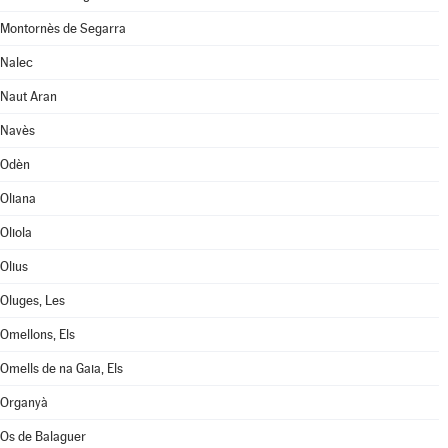
Montornès de Segarra
Nalec
Naut Aran
Navès
Odèn
Oliana
Oliola
Olius
Oluges, Les
Omellons, Els
Omells de na Gaia, Els
Organyà
Os de Balaguer