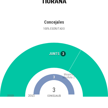
TIURANA
Concejales
100
%
ESCRUTADO
3
JUNTS
Mayoría
3
absoluta
2
3
2019
2015
CONCEJALES