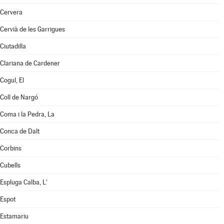
Cervera
Cervià de les Garrigues
Ciutadilla
Clariana de Cardener
Cogul, El
Coll de Nargó
Coma i la Pedra, La
Conca de Dalt
Corbins
Cubells
Espluga Calba, L'
Espot
Estamariu