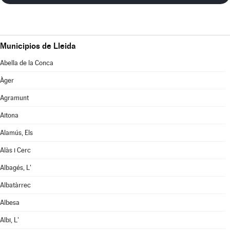
Municipios de Lleida
Abella de la Conca
Àger
Agramunt
Aitona
Alamús, Els
Alàs i Cerc
Albagés, L'
Albatàrrec
Albesa
Albi, L'