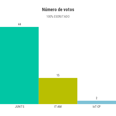
Número de votos
100
%
ESCRUTADO
44
15
2
JUNTS
IT-AM
IxT-CP