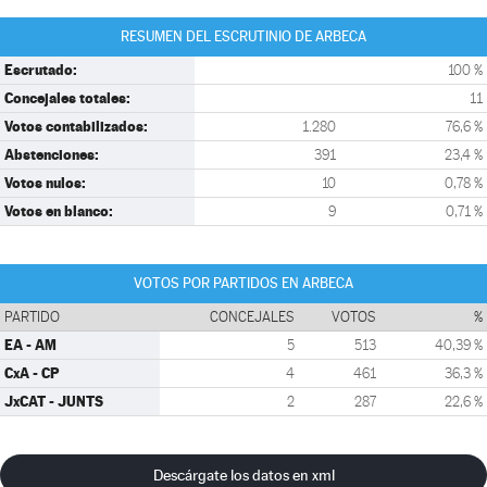
RESUMEN DEL ESCRUTINIO DE ARBECA
Escrutado:
100 %
Concejales totales:
11
Votos contabilizados:
1.280
76,6 %
Abstenciones:
391
23,4 %
Votos nulos:
10
0,78 %
Votos en blanco:
9
0,71 %
VOTOS POR PARTIDOS EN ARBECA
PARTIDO
CONCEJALES
VOTOS
%
EA - AM
5
513
40,39 %
CxA - CP
4
461
36,3 %
JxCAT - JUNTS
2
287
22,6 %
Descárgate los datos en xml