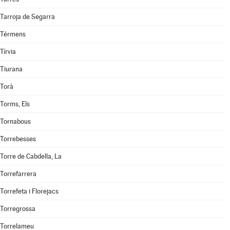
Tarroja de Segarra
Térmens
Tírvia
Tiurana
Torà
Torms, Els
Tornabous
Torrebesses
Torre de Cabdella, La
Torrefarrera
Torrefeta i Florejacs
Torregrossa
Torrelameu