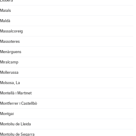
Llobera
Maials
Maldà
Massalcoreig
Massoteres
Menàrguens
Miralcamp
Mollerussa
Molsosa, La
Montellà i Martinet
Montferrer i Castellbò
Montgai
Montoliu de Lleida
Montoliu de Segarra