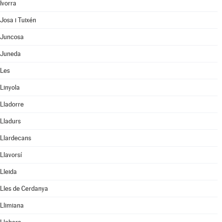
Ivorra
Josa i Tuixén
Juncosa
Juneda
Les
Linyola
Lladorre
Lladurs
Llardecans
Llavorsí
Lleida
Lles de Cerdanya
Llimiana