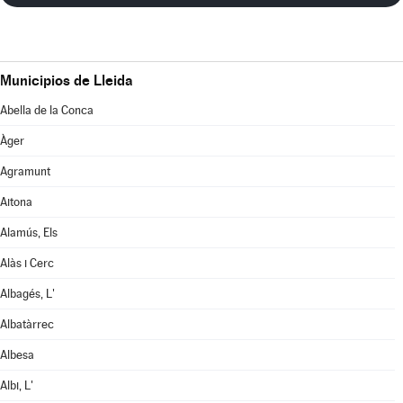
Municipios de Lleida
Abella de la Conca
Àger
Agramunt
Aitona
Alamús, Els
Alàs i Cerc
Albagés, L'
Albatàrrec
Albesa
Albi, L'