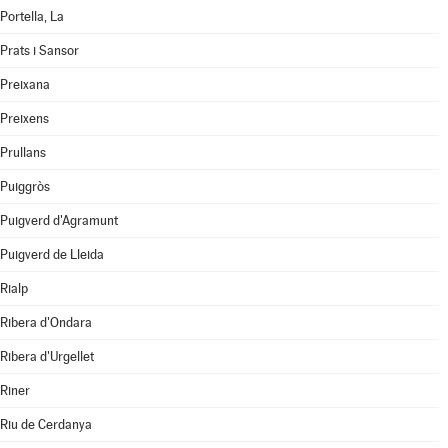
Portella, La
Prats i Sansor
Preixana
Preixens
Prullans
Puiggròs
Puigverd d'Agramunt
Puigverd de Lleida
Rialp
Ribera d'Ondara
Ribera d'Urgellet
Riner
Riu de Cerdanya