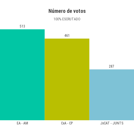
Número de votos
100
%
ESCRUTADO
513
461
287
EA - AM
CxA - CP
JxCAT - JUNTS