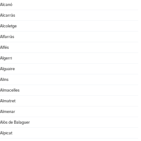
Alcanó
Alcarràs
Alcoletge
Alfarràs
Alfés
Algerri
Alguaire
Alins
Almacelles
Almatret
Almenar
Alòs de Balaguer
Alpicat