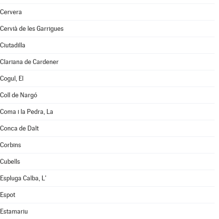
Cervera
Cervià de les Garrigues
Ciutadilla
Clariana de Cardener
Cogul, El
Coll de Nargó
Coma i la Pedra, La
Conca de Dalt
Corbins
Cubells
Espluga Calba, L'
Espot
Estamariu