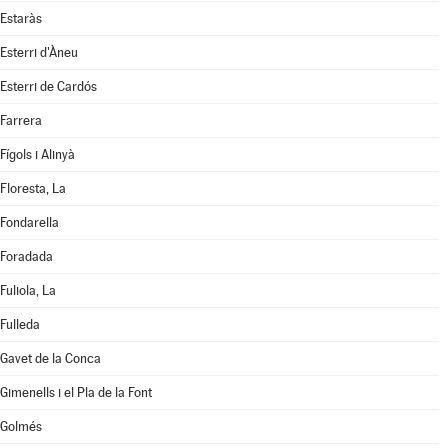
Estaràs
Esterri d'Àneu
Esterri de Cardós
Farrera
Fígols i Alinyà
Floresta, La
Fondarella
Foradada
Fuliola, La
Fulleda
Gavet de la Conca
Gimenells i el Pla de la Font
Golmés