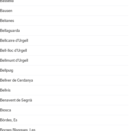
Bassella
Bausen
Belianes
Bellaguarda
Bellcaire d'Urgell
Bell-lloc d'Urgell
Bellmunt d'Urgell
Bellpuig
Bellver de Cerdanya
Bellvís
Benavent de Segrià
Biosca
Bòrdes, Es
Borges Blanques, Les