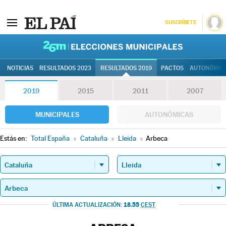
SUSCRÍBETE
26M | Elec
NOTICIAS
RESULTADOS 2023
RESULTADOS 2019
PACTOS
AUTONÓMIC
2019
2015
2011
2007
MUNICIPALES
AUTONÓMICAS
Estás en:
Total España
»
Cataluña
»
Lleida
»
Arbeca
18.55
ÚLTIMA ACTUALIZACIÓN:
CEST