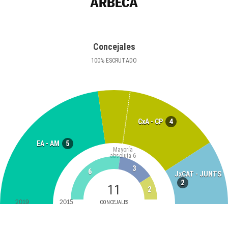
ARBECA
Concejales
100
%
ESCRUTADO
4
CxA - CP
5
EA - AM
Mayoría
absoluta
6
3
6
JxCAT - JUNTS
2
11
2
2019
2015
CONCEJALES