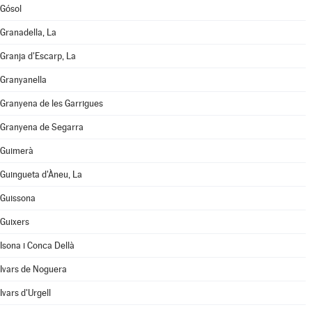
Gósol
Granadella, La
Granja d'Escarp, La
Granyanella
Granyena de les Garrigues
Granyena de Segarra
Guimerà
Guingueta d'Àneu, La
Guissona
Guixers
Isona i Conca Dellà
Ivars de Noguera
Ivars d'Urgell