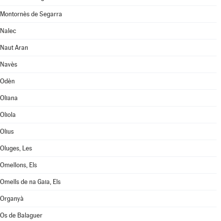
Montornès de Segarra
Nalec
Naut Aran
Navès
Odèn
Oliana
Oliola
Olius
Oluges, Les
Omellons, Els
Omells de na Gaia, Els
Organyà
Os de Balaguer