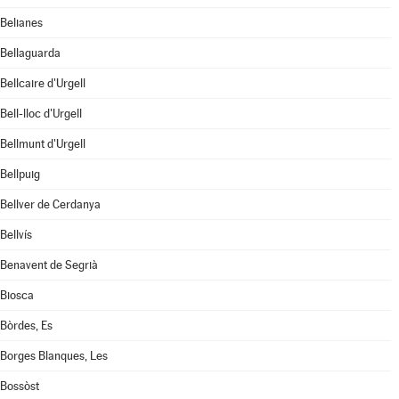
Belianes
Bellaguarda
Bellcaire d'Urgell
Bell-lloc d'Urgell
Bellmunt d'Urgell
Bellpuig
Bellver de Cerdanya
Bellvís
Benavent de Segrià
Biosca
Bòrdes, Es
Borges Blanques, Les
Bossòst