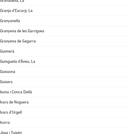
Granadella, La
Granja d'Escarp, La
Granyanella
Granyena de les Garrigues
Granyena de Segarra
Guimerà
Guingueta d'Àneu, La
Guissona
Guixers
Isona i Conca Dellà
Ivars de Noguera
Ivars d'Urgell
Ivorra
Josa i Tuixén