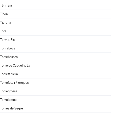
Térmens
Tírvia
Tiurana
Torà
Torms, Els
Tornabous
Torrebesses
Torre de Cabdella, La
Torrefarrera
Torrefeta i Florejacs
Torregrossa
Torrelameu
Torres de Segre