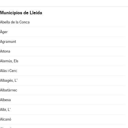
Municipios de Lleida
Abella de la Conca
Àger
Agramunt
Aitona
Alamús, Els
Alàs i Cerc
Albagés, L'
Albatàrrec
Albesa
Albi, L'
Alcanó