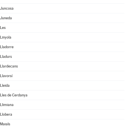
Juncosa
Juneda
Les
Linyola
Lladorre
Lladurs
Llardecans
Llavorsí
Lleida
Lles de Cerdanya
Llimiana
Llobera
Maials