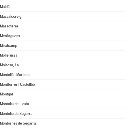
Maldà
Massalcoreig
Massoteres
Menàrguens
Miralcamp
Mollerussa
Molsosa, La
Montellà i Martinet
Montferrer i Castellbò
Montgai
Montoliu de Lleida
Montoliu de Segarra
Montornès de Segarra