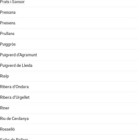
Prats i Sansor
Preixana
Preixens
Prullans
Puiggròs
Puigverd d'Agramunt
Puigverd de Lleida
Rialp
Ribera d'Ondara
Ribera d'Urgellet
Riner
Riu de Cerdanya
Rosselló
Salàs de Pallars