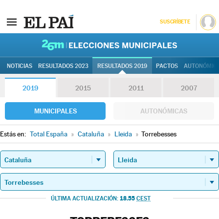
SUSCRÍBETE
26M | Elec
NOTICIAS
RESULTADOS 2023
RESULTADOS 2019
PACTOS
AUTONÓMIC
2019
2015
2011
2007
MUNICIPALES
AUTONÓMICAS
Estás en:
Total España
»
Cataluña
»
Lleida
»
Torrebesses
18.55
ÚLTIMA ACTUALIZACIÓN:
CEST