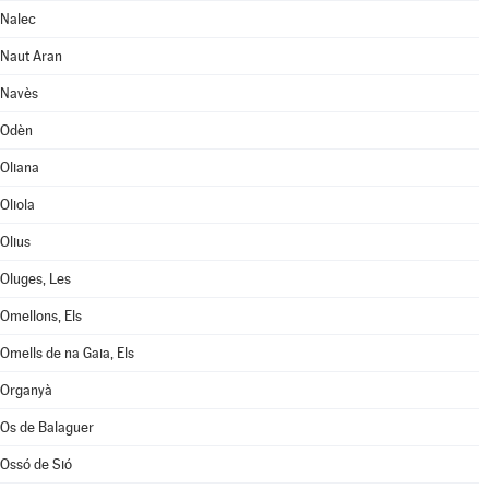
Nalec
Naut Aran
Navès
Odèn
Oliana
Oliola
Olius
Oluges, Les
Omellons, Els
Omells de na Gaia, Els
Organyà
Os de Balaguer
Ossó de Sió