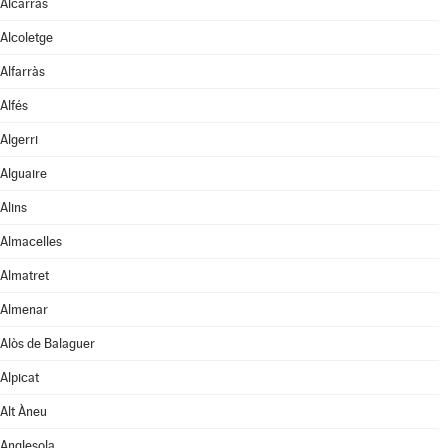
Alcarràs
Alcoletge
Alfarràs
Alfés
Algerri
Alguaire
Alins
Almacelles
Almatret
Almenar
Alòs de Balaguer
Alpicat
Alt Àneu
Anglesola