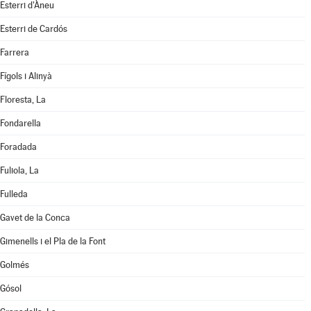
Esterri d'Àneu
Esterri de Cardós
Farrera
Fígols i Alinyà
Floresta, La
Fondarella
Foradada
Fuliola, La
Fulleda
Gavet de la Conca
Gimenells i el Pla de la Font
Golmés
Gósol