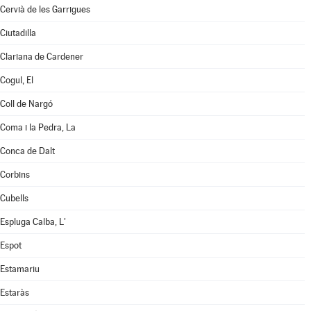
Cervià de les Garrigues
Ciutadilla
Clariana de Cardener
Cogul, El
Coll de Nargó
Coma i la Pedra, La
Conca de Dalt
Corbins
Cubells
Espluga Calba, L'
Espot
Estamariu
Estaràs