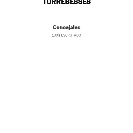
TORREBESSES
Concejales
100
%
ESCRUTADO