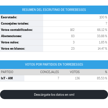
RESUMEN DEL ESCRUTINIO DE TORREBESSES
Escrutado:
100 %
Concejales totales:
7
Votos contabilizados:
162
66,12 %
Abstenciones:
83
33,88 %
Votos nulos:
3
1,85 %
Votos en blanco:
23
14,47 %
VOTOS POR PARTIDOS EN TORREBESSES
PARTIDO
CONCEJALES
VOTOS
%
IxT - AM
7
136
85,53 %
Descárgate los datos en xml