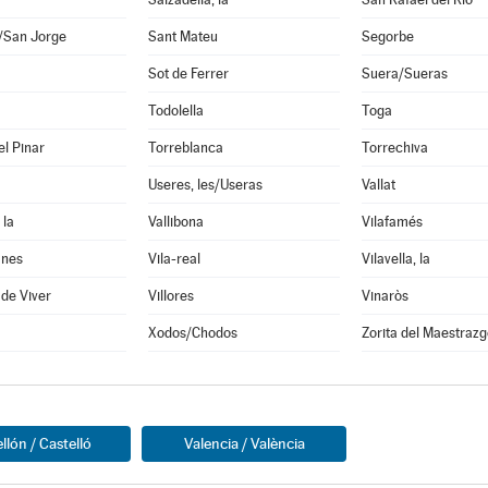
i/San Jorge
Sant Mateu
Segorbe
Sot de Ferrer
Suera/Sueras
Todolella
Toga
el Pinar
Torreblanca
Torrechiva
Useres, les/Useras
Vallat
 la
Vallibona
Vilafamés
anes
Vila-real
Vilavella, la
 de Viver
Villores
Vinaròs
Xodos/Chodos
Zorita del Maestrazg
llón / Castelló
Valencia / València