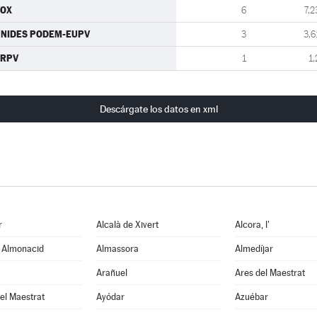
VOX
6
7,2
NIDES PODEM-EUPV
3
3,6
ERPV
1
1,
Descárgate los datos en xml
r
Alcalà de Xivert
Alcora, l'
e Almonacid
Almassora
Almedíjar
Arañuel
Ares del Maestrat
el Maestrat
Ayódar
Azuébar