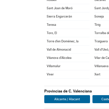
Sant Joan de Moró
Sant Jord
Sierra Engarcerán
Soneja
Teresa
Tírig
Toro, El
Torralba d
Torre d'en Doménec, la
Traiguera
Vall de Almonacid
Vall d'Uixó,
Vilanova d'Alcolea
Vilar de C
Villamalur
Villanueva
Viver
Xert
Provincias de C. Valenciana
Alicante / Alacant
Caste