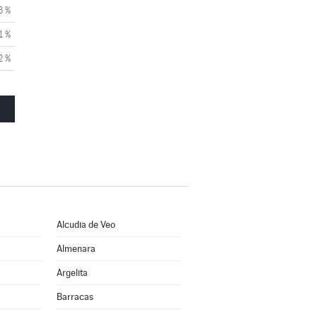
3 %
1 %
2 %
Alcudia de Veo
Almenara
Argelita
Barracas