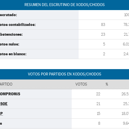
RESUMEN DEL ESCRUTINIO DE XODOS/CHODOS
scrutado:
10
otos contabilizados:
83
78,
bstenciones:
23
21,
otos nulos:
5
6,0
otos en blanco:
2
2,4
VOTOS POR PARTIDOS EN XODOS/CHODOS
ARTIDO
VOTOS
%
COMPROMíS
22
26,5
PSOE
21
25,
PP
15
18,0
s
8
9,6