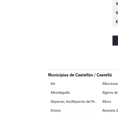
U
Municipios de Castellón / Castelló
Aín
Albocàsse
Alfondeguilla
Algimia d
Alqueries, les/Alquerías del Niño Perdido
Altura
Artana
Atzeneta d