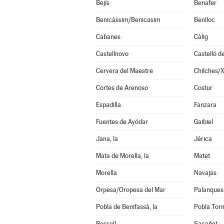
Bejís
Benafer
Benicàssim/Benicasim
Benlloc
Cabanes
Càlig
Castellnovo
Castelló d
Cervera del Maestre
Chilches/X
Cortes de Arenoso
Costur
Espadilla
Fanzara
Fuentes de Ayódar
Gaibiel
Jana, la
Jérica
Mata de Morella, la
Matet
Morella
Navajas
Orpesa/Oropesa del Mar
Palanques
Pobla de Benifassà, la
Pobla Torn
Rossell
Sacañet