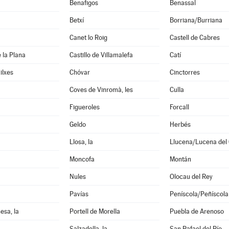
Benafigos
Benassal
Betxí
Borriana/Burriana
Canet lo Roig
Castell de Cabres
e la Plana
Castillo de Villamalefa
Catí
ilxes
Chóvar
Cinctorres
Coves de Vinromà, les
Culla
Figueroles
Forcall
Geldo
Herbés
Llosa, la
Llucena/Lucena del 
Moncofa
Montán
Nules
Olocau del Rey
Pavías
Peníscola/Peñíscola
esa, la
Portell de Morella
Puebla de Arenoso
Salzadella, la
San Rafael del Río