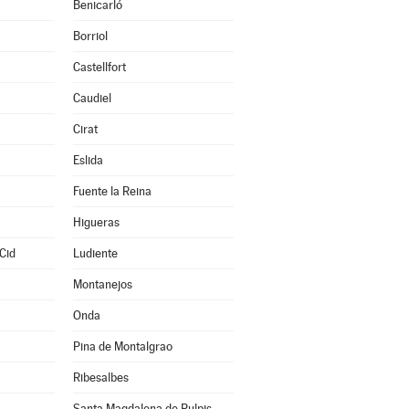
Benicarló
Borriol
Castellfort
Caudiel
Cirat
Eslida
Fuente la Reina
Higueras
Cid
Ludiente
Montanejos
Onda
Pina de Montalgrao
Ribesalbes
Santa Magdalena de Pulpis