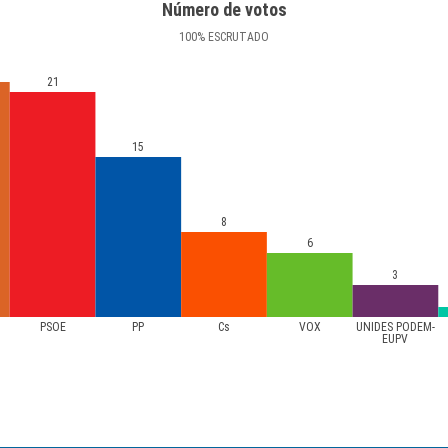
Número de votos
100
%
ESCRUTADO
21
15
8
6
3
PSOE
PP
Cs
VOX
UNIDES PODEM-
EUPV