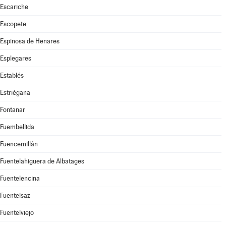
Escariche
Escopete
Espinosa de Henares
Esplegares
Establés
Estriégana
Fontanar
Fuembellida
Fuencemillán
Fuentelahiguera de Albatages
Fuentelencina
Fuentelsaz
Fuentelviejo