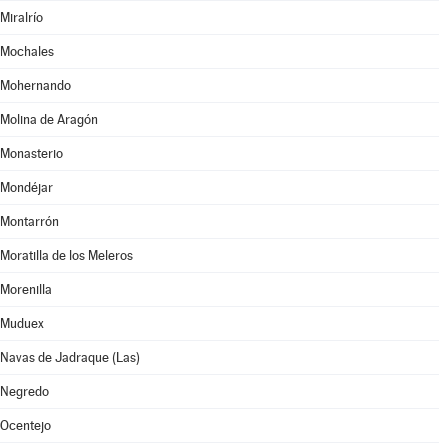
Miralrío
Mochales
Mohernando
Molina de Aragón
Monasterio
Mondéjar
Montarrón
Moratilla de los Meleros
Morenilla
Muduex
Navas de Jadraque (Las)
Negredo
Ocentejo