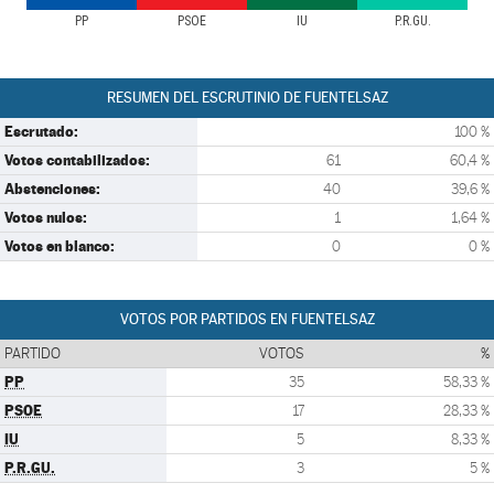
PP
PSOE
IU
P.R.GU.
RESUMEN DEL ESCRUTINIO DE FUENTELSAZ
Escrutado:
100 %
Votos contabilizados:
61
60,4 %
Abstenciones:
40
39,6 %
Votos nulos:
1
1,64 %
Votos en blanco:
0
0 %
VOTOS POR PARTIDOS EN FUENTELSAZ
PARTIDO
VOTOS
%
PP
35
58,33 %
PSOE
17
28,33 %
IU
5
8,33 %
P.R.GU.
3
5 %