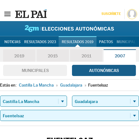
SUSCRÍBETE
26M | Elec
NOTICIAS
RESULTADOS 2023
RESULTADOS 2019
PACTOS
MUNICIPALE
2019
2015
2011
2007
MUNICIPALES
AUTONÓMICAS
Estás en:
Castilla La Mancha
»
Guadalajara
»
Fuentelsaz