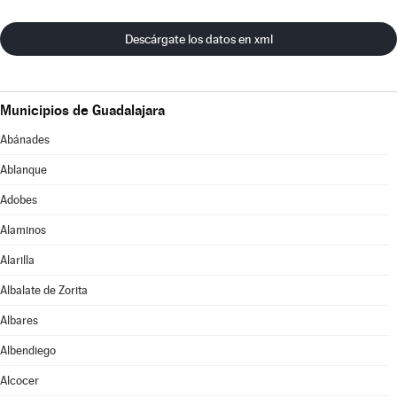
Descárgate los datos en xml
Municipios de Guadalajara
Abánades
Ablanque
Adobes
Alaminos
Alarilla
Albalate de Zorita
Albares
Albendiego
Alcocer