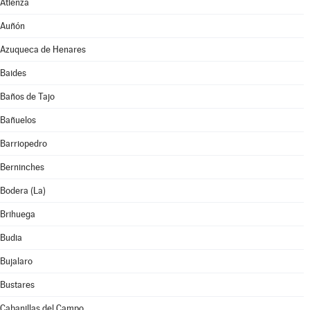
Atienza
Auñón
Azuqueca de Henares
Baides
Baños de Tajo
Bañuelos
Barriopedro
Berninches
Bodera (La)
Brihuega
Budia
Bujalaro
Bustares
Cabanillas del Campo