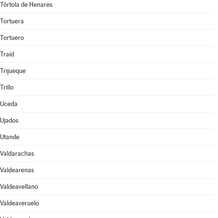
Tórtola de Henares
Tortuera
Tortuero
Traíd
Trijueque
Trillo
Uceda
Ujados
Utande
Valdarachas
Valdearenas
Valdeavellano
Valdeaveruelo