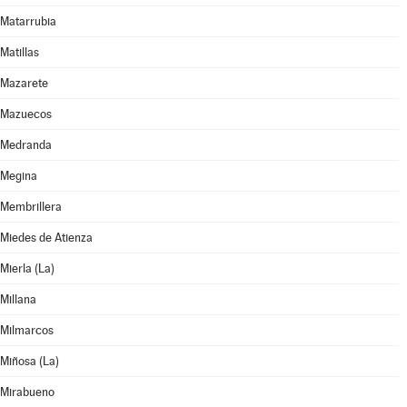
Matarrubia
Matillas
Mazarete
Mazuecos
Medranda
Megina
Membrillera
Miedes de Atienza
Mierla (La)
Millana
Milmarcos
Miñosa (La)
Mirabueno