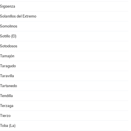
Sigüenza
Solanillos del Extremo
Somolinos
Sotillo (El)
Sotodosos
Tamajón
Taragudo
Taravilla
Tartanedo
Tendilla
Terzaga
Tierzo
Toba (La)