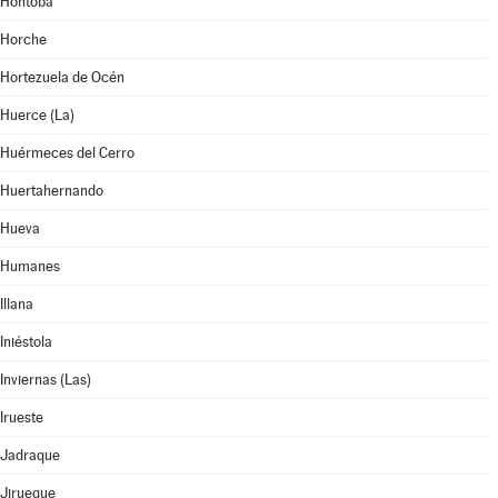
Hontoba
Horche
Hortezuela de Océn
Huerce (La)
Huérmeces del Cerro
Huertahernando
Hueva
Humanes
Illana
Iniéstola
Inviernas (Las)
Irueste
Jadraque
Jirueque