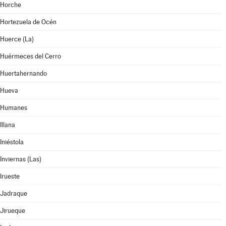
Horche
Hortezuela de Océn
Huerce (La)
Huérmeces del Cerro
Huertahernando
Hueva
Humanes
Illana
Iniéstola
Inviernas (Las)
Irueste
Jadraque
Jirueque