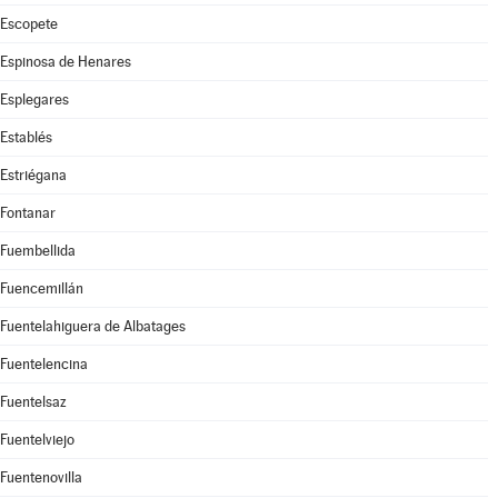
Escopete
Espinosa de Henares
Esplegares
Establés
Estriégana
Fontanar
Fuembellida
Fuencemillán
Fuentelahiguera de Albatages
Fuentelencina
Fuentelsaz
Fuentelviejo
Fuentenovilla