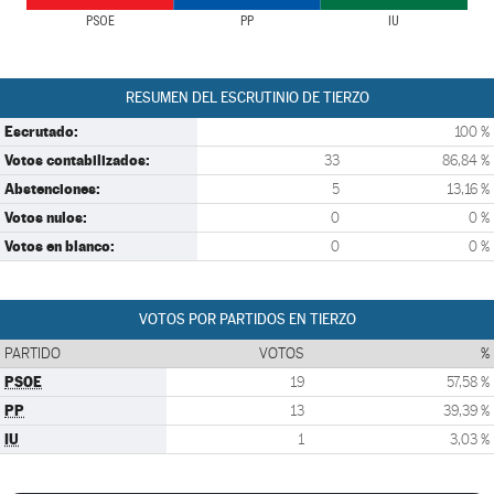
PSOE
PP
IU
RESUMEN DEL ESCRUTINIO DE TIERZO
Escrutado:
100 %
Votos contabilizados:
33
86,84 %
Abstenciones:
5
13,16 %
Votos nulos:
0
0 %
Votos en blanco:
0
0 %
VOTOS POR PARTIDOS EN TIERZO
PARTIDO
VOTOS
%
PSOE
19
57,58 %
PP
13
39,39 %
IU
1
3,03 %