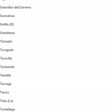
Solanillos del Extremo
Somolinos
Sotillo (El)
Sotodosos
Tamajón
Taragudo
Taravilla
Tartanedo
Tendilla
Terzaga
Tierzo
Toba (La)
Tordellego