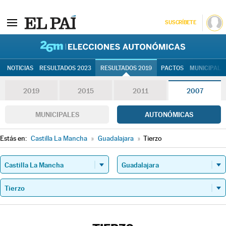
SUSCRÍBETE
26M | Elec
NOTICIAS
RESULTADOS 2023
RESULTADOS 2019
PACTOS
MUNICIPALE
2019
2015
2011
2007
MUNICIPALES
AUTONÓMICAS
Estás en:
Castilla La Mancha
»
Guadalajara
»
Tierzo