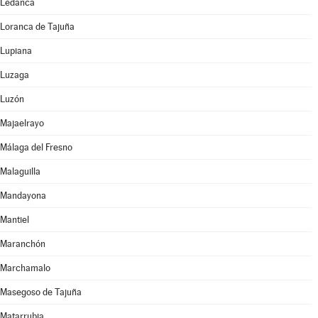
Ledanca
Loranca de Tajuña
Lupiana
Luzaga
Luzón
Majaelrayo
Málaga del Fresno
Malaguilla
Mandayona
Mantiel
Maranchón
Marchamalo
Masegoso de Tajuña
Matarrubia