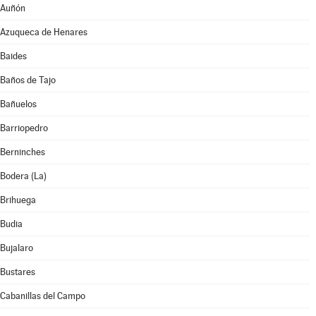
Auñón
Azuqueca de Henares
Baides
Baños de Tajo
Bañuelos
Barriopedro
Berninches
Bodera (La)
Brihuega
Budia
Bujalaro
Bustares
Cabanillas del Campo