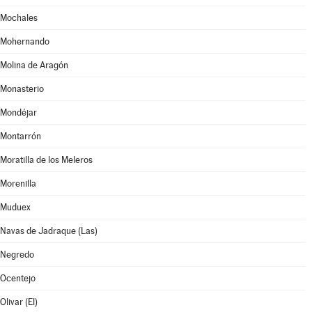
Mochales
Mohernando
Molina de Aragón
Monasterio
Mondéjar
Montarrón
Moratilla de los Meleros
Morenilla
Muduex
Navas de Jadraque (Las)
Negredo
Ocentejo
Olivar (El)