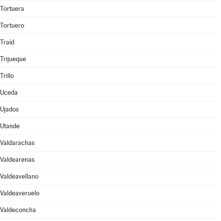
Tortuera
Tortuero
Traíd
Trijueque
Trillo
Uceda
Ujados
Utande
Valdarachas
Valdearenas
Valdeavellano
Valdeaveruelo
Valdeconcha