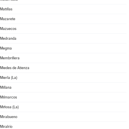
Matillas
Mazarete
Mazuecos
Medranda
Megina
Membrillera
Miedes de Atienza
Mierla (La)
Millana
Milmarcos
Miñosa (La)
Mirabueno
Miralrío