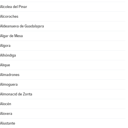
Alcolea del Pinar
Alcoroches
Aldeanueva de Guadalajara
Algar de Mesa
Algora
Alhóndiga
Alique
Almadrones
Almoguera
Almonacid de Zorita
Alocén
Alovera
Alustante