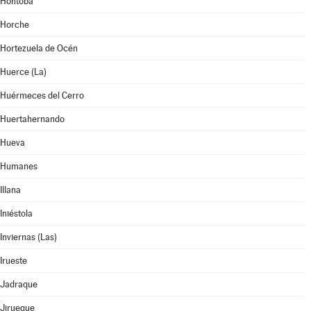
Hontoba
Horche
Hortezuela de Océn
Huerce (La)
Huérmeces del Cerro
Huertahernando
Hueva
Humanes
Illana
Iniéstola
Inviernas (Las)
Irueste
Jadraque
Jirueque