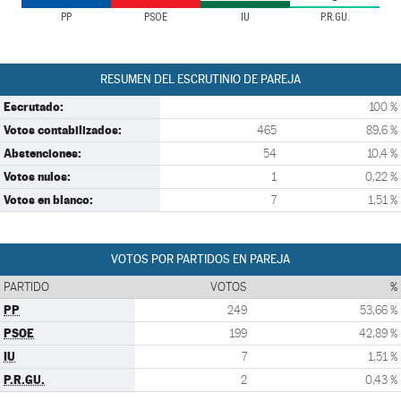
PP
PSOE
IU
P.R.GU.
RESUMEN DEL ESCRUTINIO DE PAREJA
Escrutado:
100 %
Votos contabilizados:
465
89,6 %
Abstenciones:
54
10,4 %
Votos nulos:
1
0,22 %
Votos en blanco:
7
1,51 %
VOTOS POR PARTIDOS EN PAREJA
PARTIDO
VOTOS
%
PP
249
53,66 %
PSOE
199
42,89 %
IU
7
1,51 %
P.R.GU.
2
0,43 %