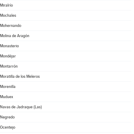
Miralrío
Mochales
Mohernando
Molina de Aragón
Monasterio
Mondéjar
Montarrón
Moratilla de los Meleros
Morenilla
Muduex
Navas de Jadraque (Las)
Negredo
Ocentejo