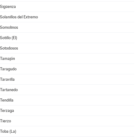
Sigüenza
Solanillos del Extremo
Somolinos
Sotillo (El)
Sotodosos
Tamajón
Taragudo
Taravilla
Tartanedo
Tendilla
Terzaga
Tierzo
Toba (La)