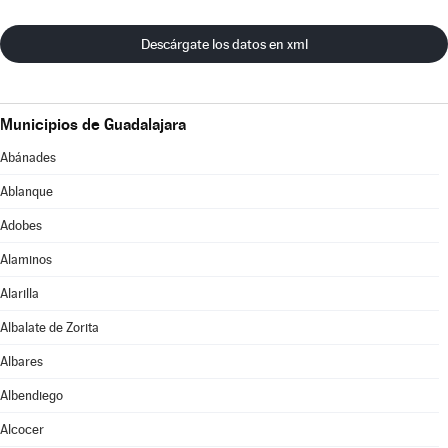
Descárgate los datos en xml
Municipios de Guadalajara
Abánades
Ablanque
Adobes
Alaminos
Alarilla
Albalate de Zorita
Albares
Albendiego
Alcocer