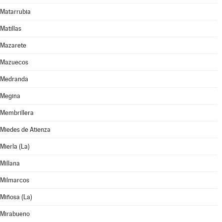
Matarrubia
Matillas
Mazarete
Mazuecos
Medranda
Megina
Membrillera
Miedes de Atienza
Mierla (La)
Millana
Milmarcos
Miñosa (La)
Mirabueno