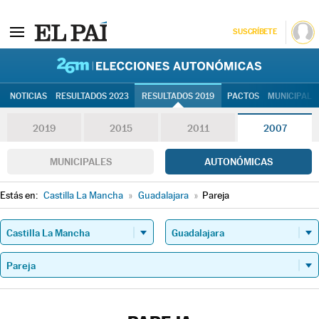
SUSCRÍBETE
26M | Elec
NOTICIAS
RESULTADOS 2023
RESULTADOS 2019
PACTOS
MUNICIPALE
2019
2015
2011
2007
MUNICIPALES
AUTONÓMICAS
Estás en:
Castilla La Mancha
»
Guadalajara
»
Pareja