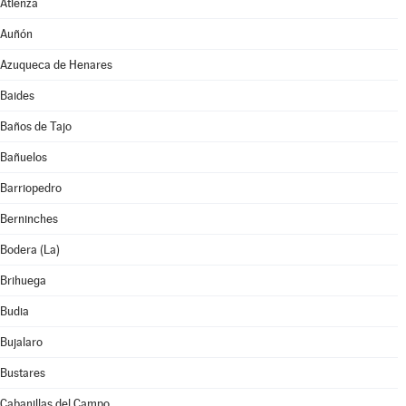
Atienza
Auñón
Azuqueca de Henares
Baides
Baños de Tajo
Bañuelos
Barriopedro
Berninches
Bodera (La)
Brihuega
Budia
Bujalaro
Bustares
Cabanillas del Campo