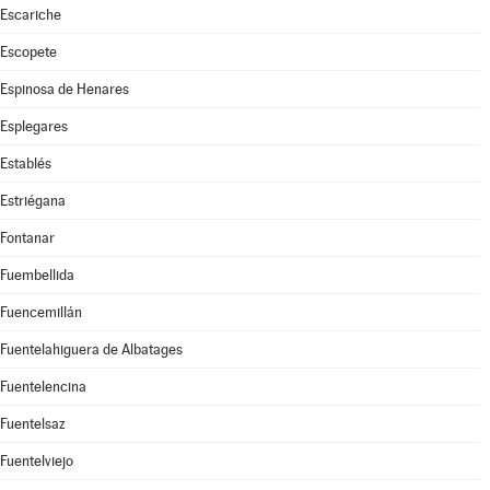
Escariche
Escopete
Espinosa de Henares
Esplegares
Establés
Estriégana
Fontanar
Fuembellida
Fuencemillán
Fuentelahiguera de Albatages
Fuentelencina
Fuentelsaz
Fuentelviejo