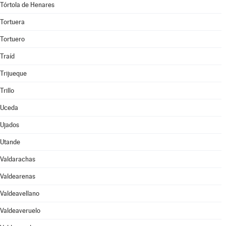
Tórtola de Henares
Tortuera
Tortuero
Traíd
Trijueque
Trillo
Uceda
Ujados
Utande
Valdarachas
Valdearenas
Valdeavellano
Valdeaveruelo