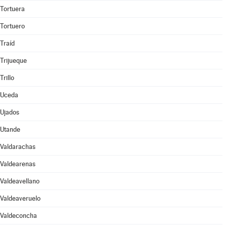
Tortuera
Tortuero
Traíd
Trijueque
Trillo
Uceda
Ujados
Utande
Valdarachas
Valdearenas
Valdeavellano
Valdeaveruelo
Valdeconcha