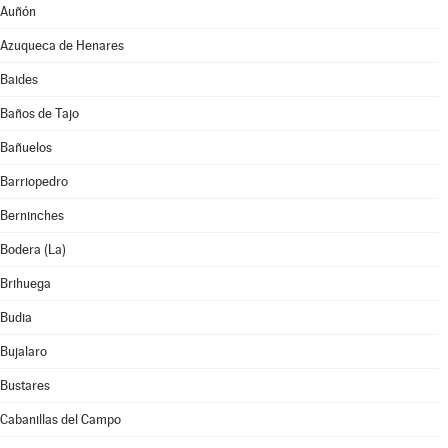
Auñón
Azuqueca de Henares
Baides
Baños de Tajo
Bañuelos
Barriopedro
Berninches
Bodera (La)
Brihuega
Budia
Bujalaro
Bustares
Cabanillas del Campo