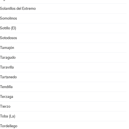
Solanillos del Extremo
Somolinos
Sotillo (El)
Sotodosos
Tamajón
Taragudo
Taravilla
Tartanedo
Tendilla
Terzaga
Tierzo
Toba (La)
Tordellego