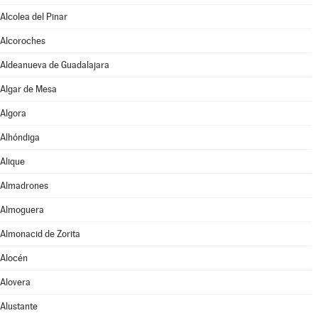
Alcolea del Pinar
Alcoroches
Aldeanueva de Guadalajara
Algar de Mesa
Algora
Alhóndiga
Alique
Almadrones
Almoguera
Almonacid de Zorita
Alocén
Alovera
Alustante