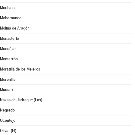
Mochales
Mohernando
Molina de Aragón
Monasterio
Mondéjar
Montarrón
Moratilla de los Meleros
Morenilla
Muduex
Navas de Jadraque (Las)
Negredo
Ocentejo
Olivar (El)