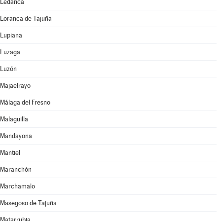
Ledanca
Loranca de Tajuña
Lupiana
Luzaga
Luzón
Majaelrayo
Málaga del Fresno
Malaguilla
Mandayona
Mantiel
Maranchón
Marchamalo
Masegoso de Tajuña
Matarrubia