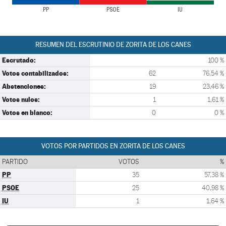
PP
PSOE
IU
RESUMEN DEL ESCRUTINIO DE ZORITA DE LOS CANES
Escrutado:
100 %
Votos contabilizados:
62
76,54 %
Abstenciones:
19
23,46 %
Votos nulos:
1
1,61 %
Votos en blanco:
0
0 %
VOTOS POR PARTIDOS EN ZORITA DE LOS CANES
PARTIDO
VOTOS
%
PP
35
57,38 %
PSOE
25
40,98 %
IU
1
1,64 %