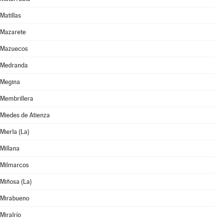
Matillas
Mazarete
Mazuecos
Medranda
Megina
Membrillera
Miedes de Atienza
Mierla (La)
Millana
Milmarcos
Miñosa (La)
Mirabueno
Miralrío