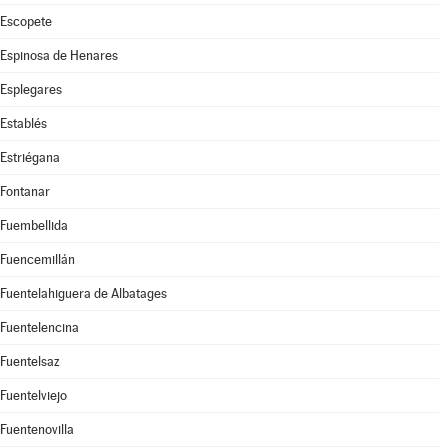
Escopete
Espinosa de Henares
Esplegares
Establés
Estriégana
Fontanar
Fuembellida
Fuencemillán
Fuentelahiguera de Albatages
Fuentelencina
Fuentelsaz
Fuentelviejo
Fuentenovilla