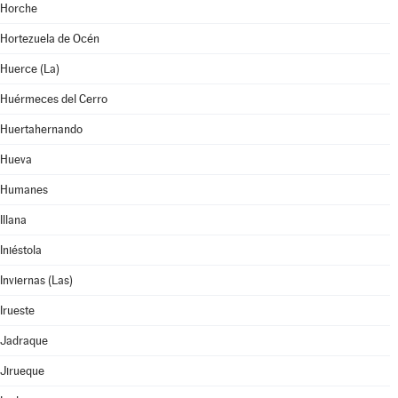
Horche
Hortezuela de Océn
Huerce (La)
Huérmeces del Cerro
Huertahernando
Hueva
Humanes
Illana
Iniéstola
Inviernas (Las)
Irueste
Jadraque
Jirueque