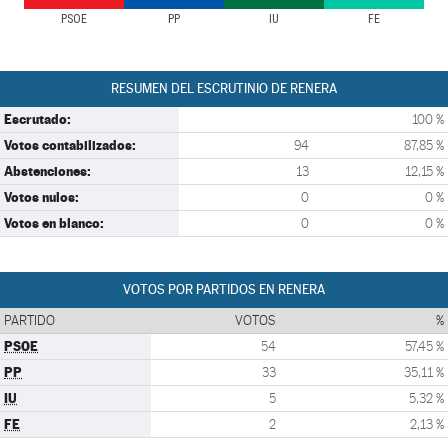
PSOE
PP
IU
FE
RESUMEN DEL ESCRUTINIO DE RENERA
Escrutado:
100 %
Votos contabilizados:
94
87,85 %
Abstenciones:
13
12,15 %
Votos nulos:
0
0 %
Votos en blanco:
0
0 %
VOTOS POR PARTIDOS EN RENERA
PARTIDO
VOTOS
%
PSOE
54
57,45 %
PP
33
35,11 %
IU
5
5,32 %
FE
2
2,13 %