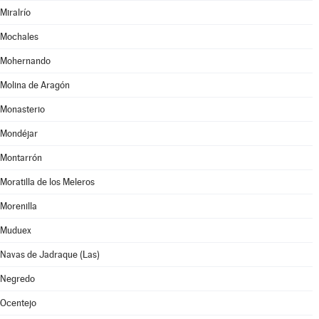
Miralrío
Mochales
Mohernando
Molina de Aragón
Monasterio
Mondéjar
Montarrón
Moratilla de los Meleros
Morenilla
Muduex
Navas de Jadraque (Las)
Negredo
Ocentejo