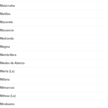
Matarrubia
Matillas
Mazarete
Mazuecos
Medranda
Megina
Membrillera
Miedes de Atienza
Mierla (La)
Millana
Milmarcos
Miñosa (La)
Mirabueno