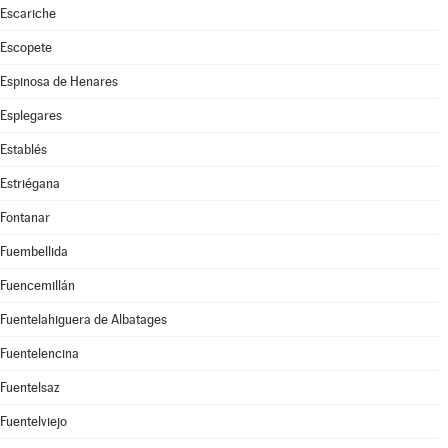
Escariche
Escopete
Espinosa de Henares
Esplegares
Establés
Estriégana
Fontanar
Fuembellida
Fuencemillán
Fuentelahiguera de Albatages
Fuentelencina
Fuentelsaz
Fuentelviejo