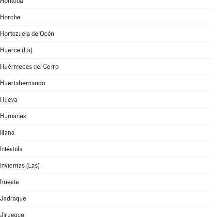
Hontoba
Horche
Hortezuela de Océn
Huerce (La)
Huérmeces del Cerro
Huertahernando
Hueva
Humanes
Illana
Iniéstola
Inviernas (Las)
Irueste
Jadraque
Jirueque