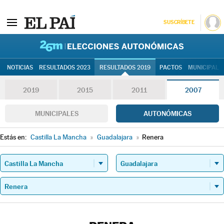
SUSCRÍBETE
26M | Elec
NOTICIAS
RESULTADOS 2023
RESULTADOS 2019
PACTOS
MUNICIPALE
2019
2015
2011
2007
MUNICIPALES
AUTONÓMICAS
Estás en:
Castilla La Mancha
»
Guadalajara
»
Renera