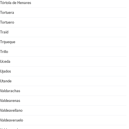
Tórtola de Henares
Tortuera
Tortuero
Traíd
Trijueque
Trillo
Uceda
Ujados
Utande
Valdarachas
Valdearenas
Valdeavellano
Valdeaveruelo