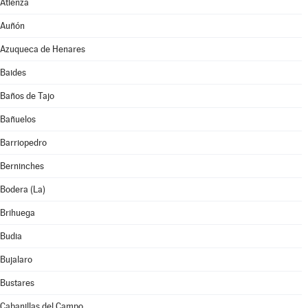
Atienza
Auñón
Azuqueca de Henares
Baides
Baños de Tajo
Bañuelos
Barriopedro
Berninches
Bodera (La)
Brihuega
Budia
Bujalaro
Bustares
Cabanillas del Campo