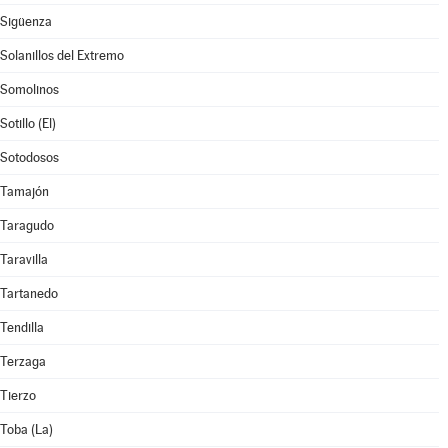
Sigüenza
Solanillos del Extremo
Somolinos
Sotillo (El)
Sotodosos
Tamajón
Taragudo
Taravilla
Tartanedo
Tendilla
Terzaga
Tierzo
Toba (La)