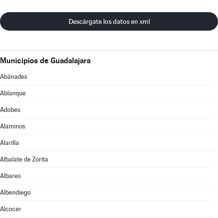
Descárgate los datos en xml
Municipios de Guadalajara
Abánades
Ablanque
Adobes
Alaminos
Alarilla
Albalate de Zorita
Albares
Albendiego
Alcocer