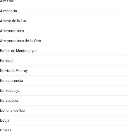
Almaraz
Almoharín
Arroyo de la Luz
Arroyomolinos
Arroyomolinos de la Vera
Baños de Montemayor
Barrado
Belvís de Monroy
Benquerencia
Berrocalejo
Berzocana
Bohonal de Ibor
Botija
Brozas