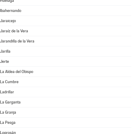
Huélaga
Ibahernando
Jaraicejo
Jaraíz de la Vera
Jarandilla de la Vera
Jarilla
Jerte
La Aldea del Obispo
La Cumbre
Ladrillar
La Garganta
La Granja
La Pesga
Logrosán