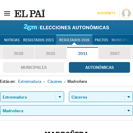
SUSCRÍBETE
26M | Elec
NOTICIAS
RESULTADOS 2023
RESULTADOS 2019
PACTOS
MUNICIPALE
2019
2015
2011
2007
MUNICIPALES
AUTONÓMICAS
Estás en:
Extremadura
»
Cáceres
»
Madroñera