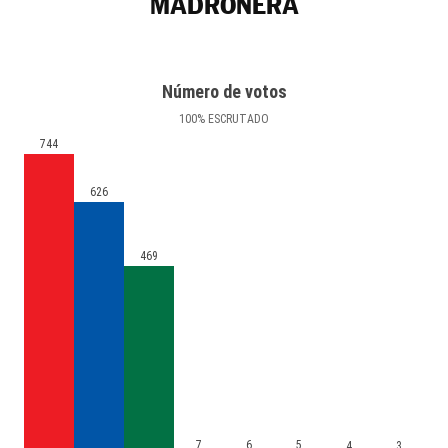
MADROÑERA
Número de votos
100
%
ESCRUTADO
744
626
469
7
6
5
4
3