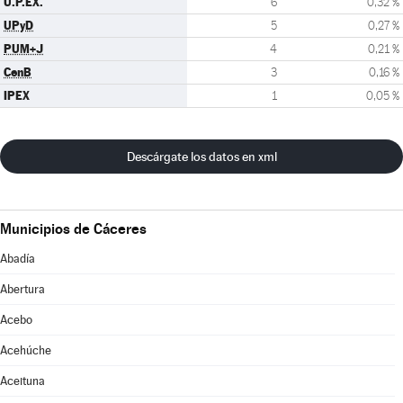
U.P.EX.
6
0,32 %
UPyD
5
0,27 %
PUM+J
4
0,21 %
CenB
3
0,16 %
IPEX
1
0,05 %
Descárgate los datos en xml
Municipios de Cáceres
Abadía
Abertura
Acebo
Acehúche
Aceituna