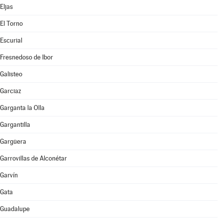
Eljas
El Torno
Escurial
Fresnedoso de Ibor
Galisteo
Garciaz
Garganta la Olla
Gargantilla
Gargüera
Garrovillas de Alconétar
Garvín
Gata
Guadalupe