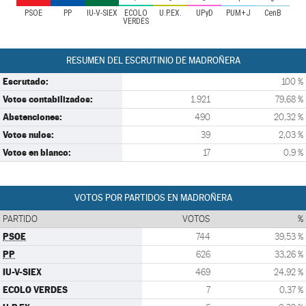
PSOE
PP
IU-V-SIEX
ECOLO
U.P.EX.
UPyD
PUM+J
CenB
VERDES
RESUMEN DEL ESCRUTINIO DE MADROÑERA
Escrutado:
100 %
Votos contabilizados:
1.921
79,68 %
Abstenciones:
490
20,32 %
Votos nulos:
39
2,03 %
Votos en blanco:
17
0,9 %
VOTOS POR PARTIDOS EN MADROÑERA
PARTIDO
VOTOS
%
PSOE
744
39,53 %
PP
626
33,26 %
IU-V-SIEX
469
24,92 %
ECOLO VERDES
7
0,37 %