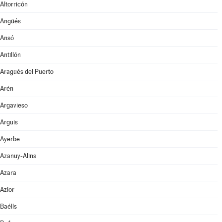
Altorricón
Angüés
Ansó
Antillón
Aragüés del Puerto
Arén
Argavieso
Arguis
Ayerbe
Azanuy-Alins
Azara
Azlor
Baélls