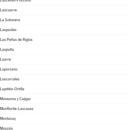
Lascellas-Ponzano
Lascuarre
La Sotonera
Laspaúles
Las Peñas de Riglos
Laspuña
Loarre
Loporzano
Loscorrales
Lupiñén-Ortilla
Monesma y Cajigar
Monflorite-Lascasas
Montanuy
Monzón