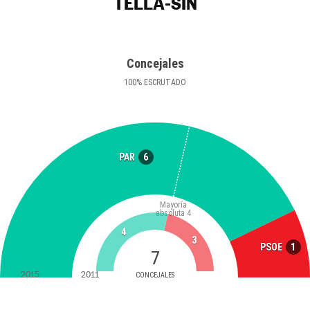
TELLA-SIN
Concejales
100
%
ESCRUTADO
6
PAR
Mayoría
absoluta
4
4
3
1
PSOE
7
2015
2011
CONCEJALES