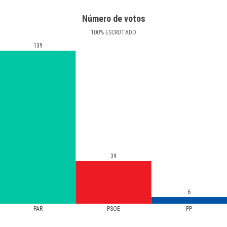
Número de votos
100
%
ESCRUTADO
139
39
6
PAR
PSOE
PP