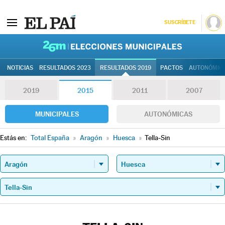
SUSCRÍBETE
26M | Elec
NOTICIAS
RESULTADOS 2023
RESULTADOS 2019
PACTOS
AUTONÓMIC
2019
2015
2011
2007
MUNICIPALES
AUTONÓMICAS
Estás en:
Total España
»
Aragón
»
Huesca
»
Tella-Sin