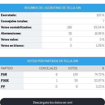
RESUMEN DEL ESCRUTINIO DE TELLA-SIN
Escrutado:
100 %
Concejales totales:
7
Votos contabilizados:
186
83,04 %
Abstenciones:
38
16,96 %
Votos nulos:
0
0 %
Votos en blanco:
2
1,08 %
VOTOS POR PARTIDOS EN TELLA-SIN
PARTIDO
CONCEJALES
VOTOS
%
PAR
6
139
74,73 %
PSOE
1
39
20,97 %
PP
0
6
3,23 %
Descárgate los datos en xml