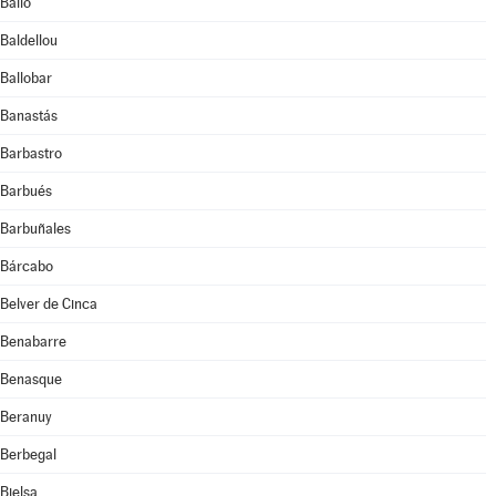
Bailo
Baldellou
Ballobar
Banastás
Barbastro
Barbués
Barbuñales
Bárcabo
Belver de Cinca
Benabarre
Benasque
Beranuy
Berbegal
Bielsa