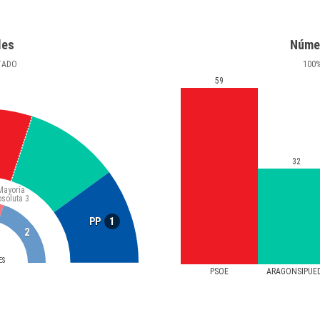
les
Núme
TADO
100
59
32
Mayoría
bsoluta
3
1
PP
2
ES
PSOE
ARAGONSIPUE