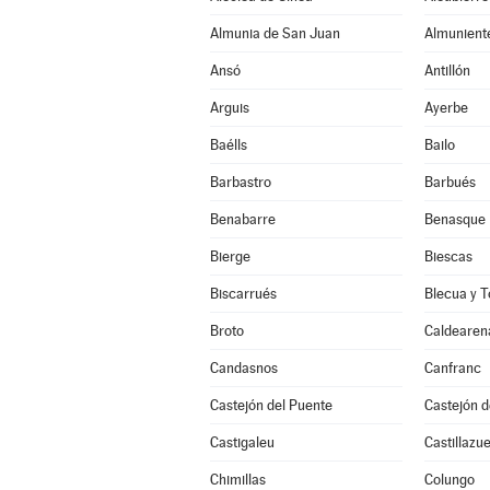
Almunia de San Juan
Almunient
Ansó
Antillón
Arguis
Ayerbe
Baélls
Bailo
Barbastro
Barbués
Benabarre
Benasque
Bierge
Biescas
Biscarrués
Blecua y T
Broto
Caldearen
Candasnos
Canfranc
Castejón del Puente
Castejón 
Castigaleu
Castillazue
Chimillas
Colungo