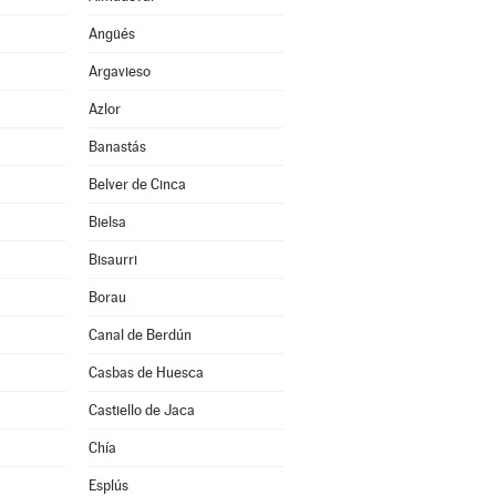
Angüés
Argavieso
Azlor
Banastás
Belver de Cinca
Bielsa
Bisaurri
Borau
Canal de Berdún
Casbas de Huesca
Castiello de Jaca
Chía
Esplús