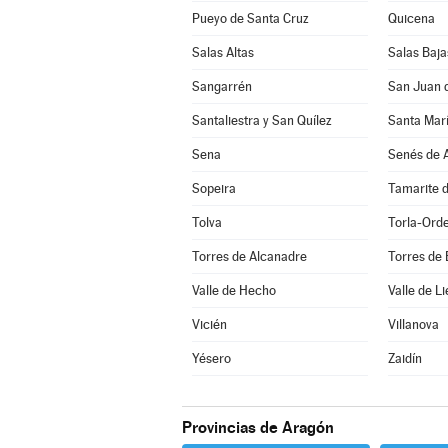
Pueyo de Santa Cruz
Quicena
Salas Altas
Salas Baja
Sangarrén
San Juan 
Santaliestra y San Quílez
Santa Marí
Sena
Senés de A
Sopeira
Tamarite d
Tolva
Torla-Ord
Torres de Alcanadre
Torres de
Valle de Hecho
Valle de Li
Vicién
Villanova
Yésero
Zaidín
Provincias de Aragón