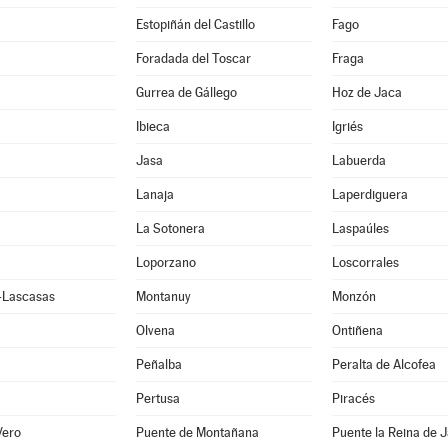
Estopiñán del Castillo
Fago
Foradada del Toscar
Fraga
Gurrea de Gállego
Hoz de Jaca
Ibieca
Igriés
Jasa
Labuerda
Lanaja
Laperdiguera
La Sotonera
Laspaúles
Loporzano
Loscorrales
e-Lascasas
Montanuy
Monzón
Olvena
Ontiñena
Peñalba
Peralta de Alcofea
Pertusa
Piracés
Vero
Puente de Montañana
Puente la Reina de 