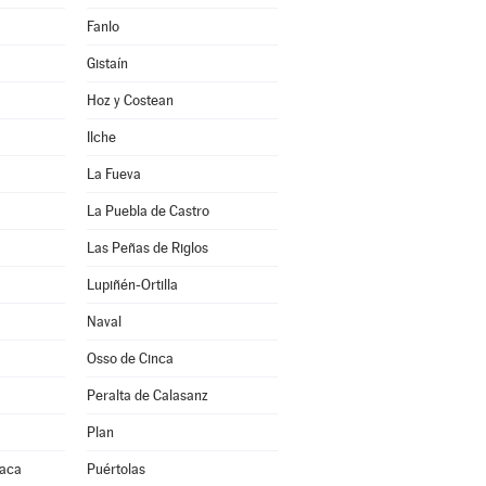
Fanlo
Gistaín
Hoz y Costean
Ilche
La Fueva
La Puebla de Castro
Las Peñas de Riglos
Lupiñén-Ortilla
Naval
Osso de Cinca
Peralta de Calasanz
Plan
Jaca
Puértolas