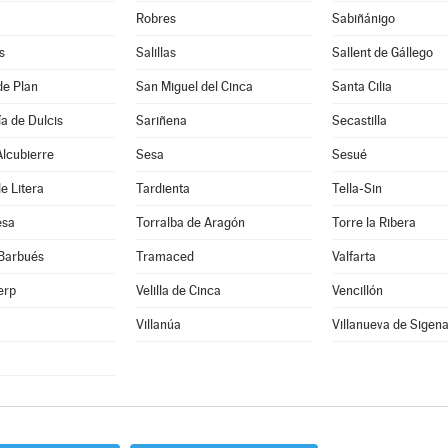
Robres
Sabiñánigo
s
Salillas
Sallent de Gállego
de Plan
San Miguel del Cinca
Santa Cilia
a de Dulcis
Sariñena
Secastilla
lcubierre
Sesa
Sesué
e Litera
Tardienta
Tella-Sin
esa
Torralba de Aragón
Torre la Ribera
 Barbués
Tramaced
Valfarta
erp
Velilla de Cinca
Vencillón
Villanúa
Villanueva de Sigen