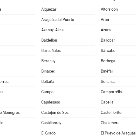
e
Alquézar
Altorricón
Aragüés del Puerto
Arén
Azanuy-Alins
Azara
Baldellou
Ballobar
Barbuñales
Bárcabo
Beranuy
Berbegal
Binaced
Binéfar
orres
Boltaña
Bonansa
as
Campo
Camporrélls
Capdesaso
Capella
de Monegros
Castejón de Sos
Castelflorite
lo
Castillonroy
Chalamera
El Grado
El Pueyo de Araguás