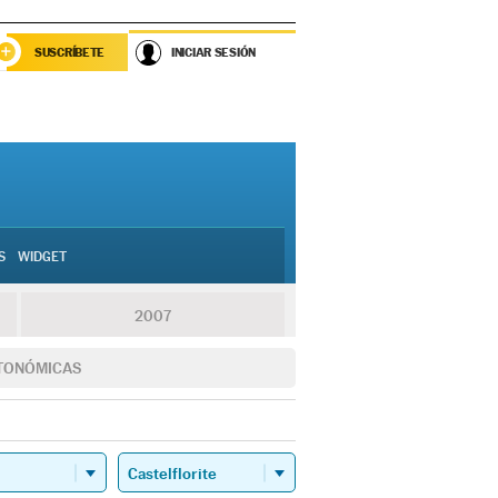
SUSCRÍBETE
INICIAR SESIÓN
S
WIDGET
2007
TONÓMICAS