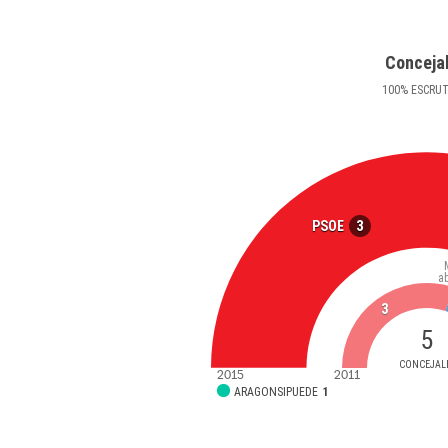
Conceja
100
%
ESCRU
3
PSOE
a
3
5
CONCEJAL
2015
2011
ARAGONSIPUEDE
1