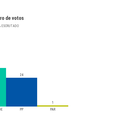
ro de votos
%
ESCRUTADO
24
1
DE
PP
PAR