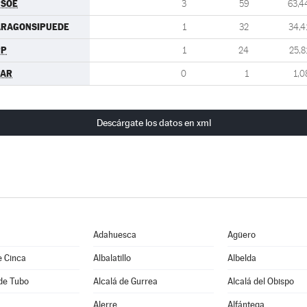
PSOE
3
59
63,4
ARAGONSIPUEDE
1
32
34,4
PP
1
24
25,8
PAR
0
1
1,0
Descárgate los datos en xml
Adahuesca
Agüero
e Cinca
Albalatillo
Albelda
de Tubo
Alcalá de Gurrea
Alcalá del Obispo
Alerre
Alfántega