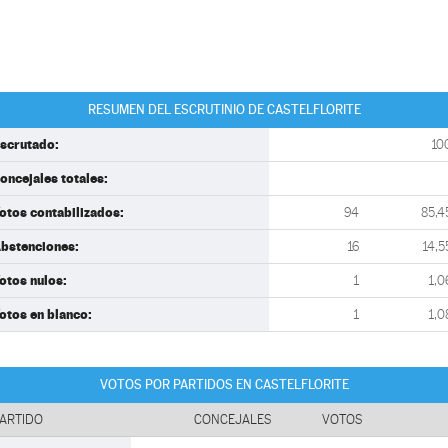
RESUMEN DEL ESCRUTINIO DE CASTELFLORITE
scrutado:
10
oncejales totales:
otos contabilizados:
94
85,4
bstenciones:
16
14,5
otos nulos:
1
1,0
otos en blanco:
1
1,0
VOTOS POR PARTIDOS EN CASTELFLORITE
ARTIDO
CONCEJALES
VOTOS