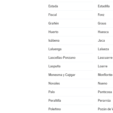
Estada
Estadilla
Fiscal
Fonz
Grañén
Graus
Huerto
Huesca
Isábena
Jaca
Laluenga
Lalueza
Lascellas-Ponzano
Lascuarre
Laspuña
Loarre
Monesma y Cajigar
Monflorit
Novales
Nueno
Palo
Panticosa
Peraltilla
Perarrúa
Poleñino
Pozán de 