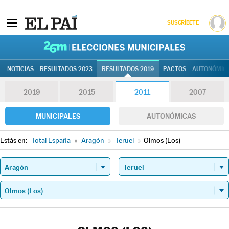
SUSCRÍBETE
26M | Elec
NOTICIAS
RESULTADOS 2023
RESULTADOS 2019
PACTOS
AUTONÓMIC
2019
2015
2011
2007
MUNICIPALES
AUTONÓMICAS
Estás en:
Total España
»
Aragón
»
Teruel
»
Olmos (Los)