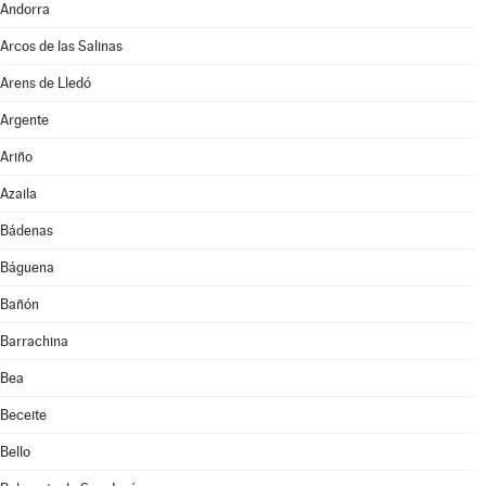
Andorra
Arcos de las Salinas
Arens de Lledó
Argente
Ariño
Azaila
Bádenas
Báguena
Bañón
Barrachina
Bea
Beceite
Bello