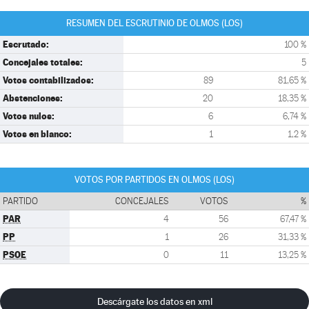
RESUMEN DEL ESCRUTINIO DE OLMOS (LOS)
Escrutado:
100 %
Concejales totales:
5
Votos contabilizados:
89
81,65 %
Abstenciones:
20
18,35 %
Votos nulos:
6
6,74 %
Votos en blanco:
1
1,2 %
VOTOS POR PARTIDOS EN OLMOS (LOS)
PARTIDO
CONCEJALES
VOTOS
%
PAR
4
56
67,47 %
PP
1
26
31,33 %
PSOE
0
11
13,25 %
Descárgate los datos en xml