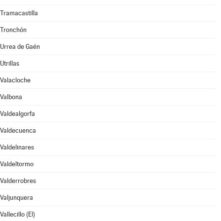
Tramacastilla
Tronchón
Urrea de Gaén
Utrillas
Valacloche
Valbona
Valdealgorfa
Valdecuenca
Valdelinares
Valdeltormo
Valderrobres
Valjunquera
Vallecillo (El)