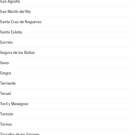
San Agustín
San Martín del Río
Santa Cruz de Nogueras
Santa Eulalia
Sarrión
Segura de los Baños
Seno
Singra
Terriente
Teruel
Toril y Masegoso
Tormón
Tornos
Torralba de los Sisones