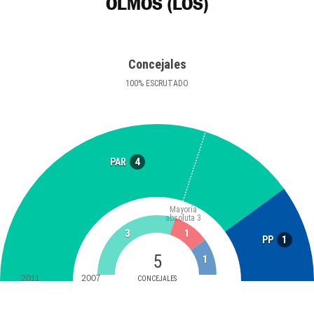
OLMOS (LOS)
Concejales
100
%
ESCRUTADO
4
PAR
Mayoría
absoluta
3
3
1
1
PP
5
1
2011
2007
CONCEJALES