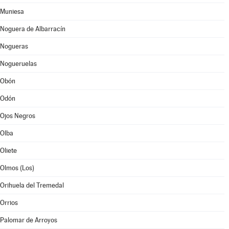
Muniesa
Noguera de Albarracín
Nogueras
Nogueruelas
Obón
Odón
Ojos Negros
Olba
Oliete
Olmos (Los)
Orihuela del Tremedal
Orrios
Palomar de Arroyos