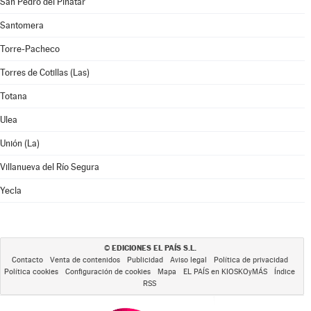
San Pedro del Pinatar
Santomera
Torre-Pacheco
Torres de Cotillas (Las)
Totana
Ulea
Unión (La)
Villanueva del Río Segura
Yecla
EDICIONES EL PAÍS S.L.
©
Contacto
Venta de contenidos
Publicidad
Aviso legal
Política de privacidad
Política cookies
Configuración de cookies
Mapa
EL PAÍS en KIOSKOyMÁS
Índice
RSS