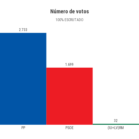
Número de votos
100
%
ESCRUTADO
2.733
1.699
32
PP
PSOE
(IU+LV)RM