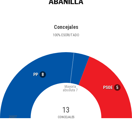
ABANILLA
Concejales
100
%
ESCRUTADO
8
PP
Mayoría
5
PSOE
absoluta
7
13
2007
CONCEJALES