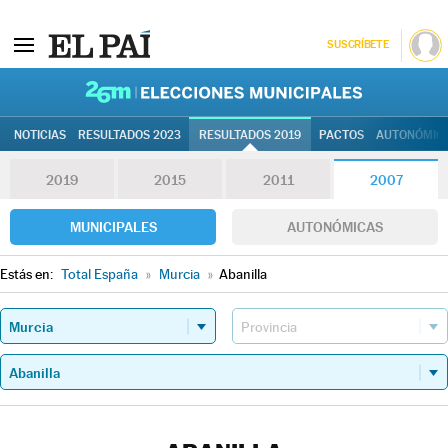
SUSCRÍBETE
26M | Elec
NOTICIAS
RESULTADOS 2023
RESULTADOS 2019
PACTOS
AUTONÓMIC
2019
2015
2011
2007
MUNICIPALES
AUTONÓMICAS
Estás en:
Total España
»
Murcia
»
Abanilla