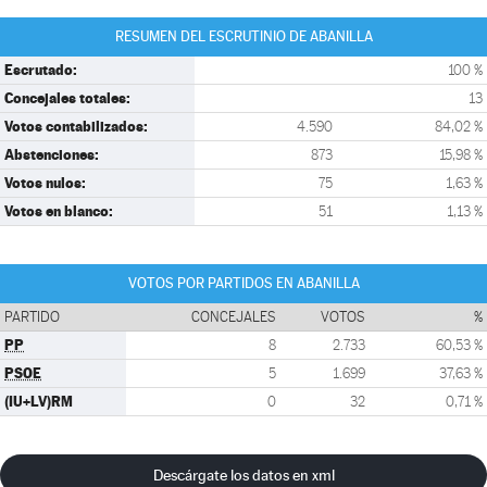
RESUMEN DEL ESCRUTINIO DE ABANILLA
Escrutado:
100 %
Concejales totales:
13
Votos contabilizados:
4.590
84,02 %
Abstenciones:
873
15,98 %
Votos nulos:
75
1,63 %
Votos en blanco:
51
1,13 %
VOTOS POR PARTIDOS EN ABANILLA
PARTIDO
CONCEJALES
VOTOS
%
PP
8
2.733
60,53 %
PSOE
5
1.699
37,63 %
(IU+LV)RM
0
32
0,71 %
Descárgate los datos en xml