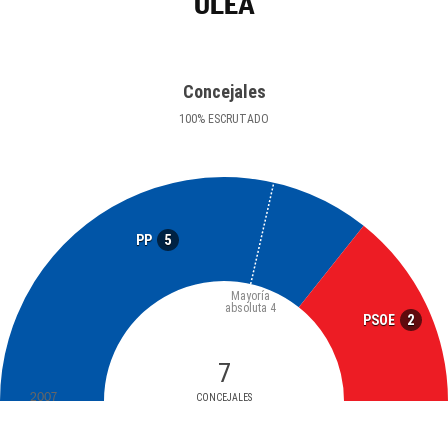
ULEA
Concejales
100
%
ESCRUTADO
5
PP
Mayoría
absoluta
4
2
PSOE
7
2007
CONCEJALES