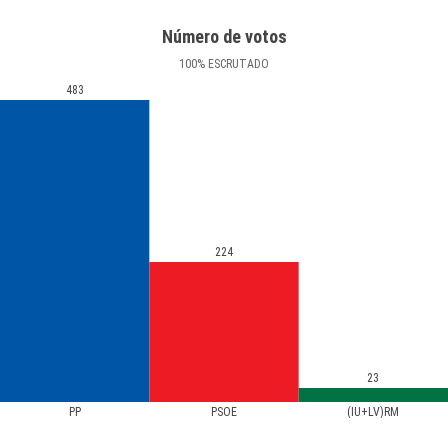
Número de votos
100
%
ESCRUTADO
483
224
23
PP
PSOE
(IU+LV)RM