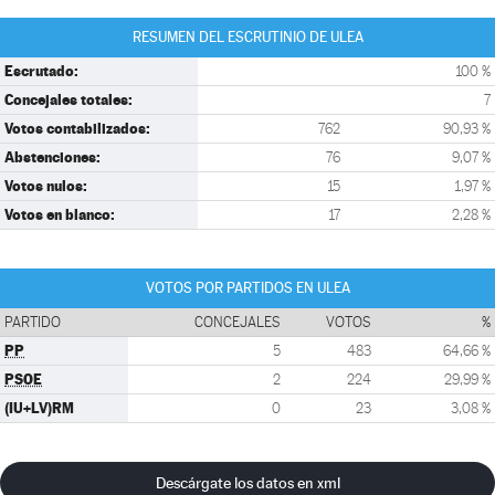
RESUMEN DEL ESCRUTINIO DE ULEA
Escrutado:
100 %
Concejales totales:
7
Votos contabilizados:
762
90,93 %
Abstenciones:
76
9,07 %
Votos nulos:
15
1,97 %
Votos en blanco:
17
2,28 %
VOTOS POR PARTIDOS EN ULEA
PARTIDO
CONCEJALES
VOTOS
%
PP
5
483
64,66 %
PSOE
2
224
29,99 %
(IU+LV)RM
0
23
3,08 %
Descárgate los datos en xml