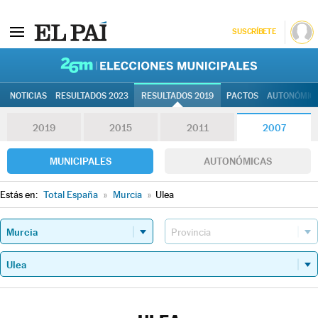
SUSCRÍBETE
26M | Elec
NOTICIAS
RESULTADOS 2023
RESULTADOS 2019
PACTOS
AUTONÓMIC
2019
2015
2011
2007
MUNICIPALES
AUTONÓMICAS
Estás en:
Total España
»
Murcia
»
Ulea