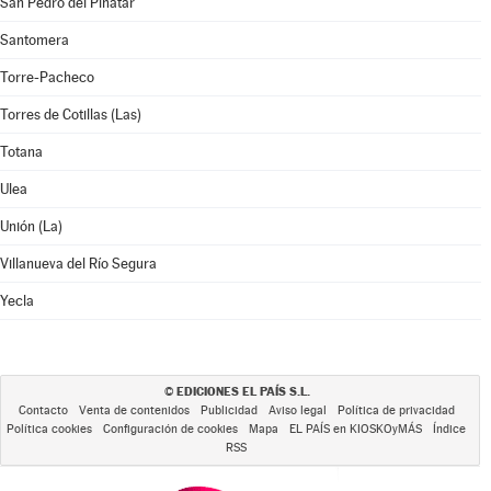
San Pedro del Pinatar
Santomera
Torre-Pacheco
Torres de Cotillas (Las)
Totana
Ulea
Unión (La)
Villanueva del Río Segura
Yecla
EDICIONES EL PAÍS S.L.
©
Contacto
Venta de contenidos
Publicidad
Aviso legal
Política de privacidad
Política cookies
Configuración de cookies
Mapa
EL PAÍS en KIOSKOyMÁS
Índice
RSS