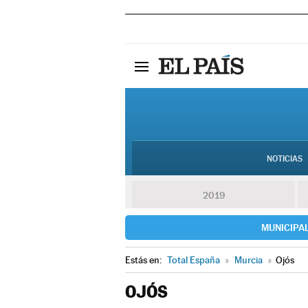
NOTICIAS
2019
MUNICIPA
Estás en:
Total España
»
Murcia
»
Ojós
OJÓS