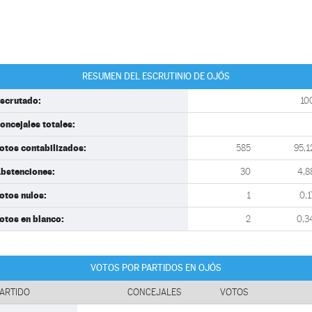
RESUMEN DEL ESCRUTINIO DE OJÓS
scrutado:
10
oncejales totales:
otos contabilizados:
585
95,1
bstenciones:
30
4,8
otos nulos:
1
0,1
otos en blanco:
2
0,3
VOTOS POR PARTIDOS EN OJÓS
ARTIDO
CONCEJALES
VOTOS