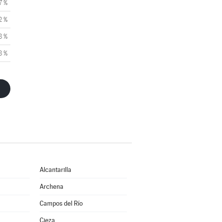
7 %
2 %
8 %
8 %
Alcantarilla
Archena
Campos del Río
Cieza