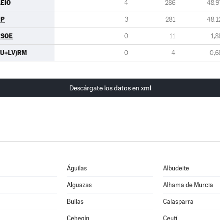
EIO
4
286
48,9
PP
3
281
48,1
PSOE
0
11
1,8
IU+LV)RM
0
4
0,6
Descárgate los datos en xml
Águilas
Albudeite
Alguazas
Alhama de Murcia
Bullas
Calasparra
Cehegín
Ceutí