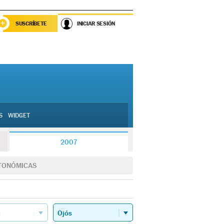
SUSCRÍBETE
INICIAR SESIÓN
S
WIDGET
2007
TONÓMICAS