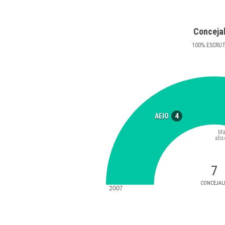
Conceja
100
%
ESCRU
4
AEIO
Ma
abs
7
CONCEJAL
2007