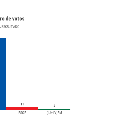
ro de votos
%
ESCRUTADO
11
4
PSOE
(IU+LV)RM