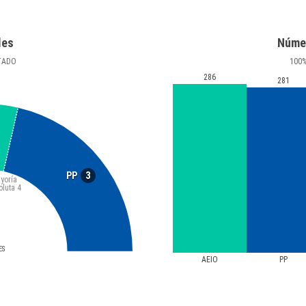
les
Núme
TADO
100
286
281
3
PP
yoría
oluta
4
ES
AEIO
PP