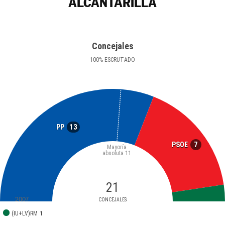
ALCANTARILLA
Concejales
100
%
ESCRUTADO
13
PP
7
PSOE
Mayoría
absoluta
11
21
2007
CONCEJALES
(IU+LV)RM
1