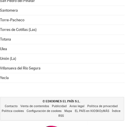
San Pedro del Pinatar
Santomera
Torre-Pacheco
Torres de Cotillas (Las)
Totana
Ulea
Unión (La)
Villanueva del Río Segura
Yecla
EDICIONES EL PAÍS S.L.
©
Contacto
Venta de contenidos
Publicidad
Aviso legal
Política de privacidad
Política cookies
Configuración de cookies
Mapa
EL PAÍS en KIOSKOyMÁS
Índice
RSS