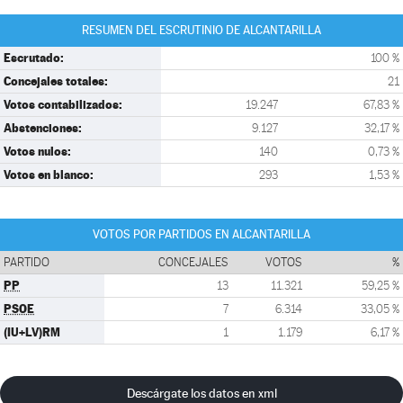
RESUMEN DEL ESCRUTINIO DE ALCANTARILLA
Escrutado:
100 %
Concejales totales:
21
Votos contabilizados:
19.247
67,83 %
Abstenciones:
9.127
32,17 %
Votos nulos:
140
0,73 %
Votos en blanco:
293
1,53 %
VOTOS POR PARTIDOS EN ALCANTARILLA
PARTIDO
CONCEJALES
VOTOS
%
PP
13
11.321
59,25 %
PSOE
7
6.314
33,05 %
(IU+LV)RM
1
1.179
6,17 %
Descárgate los datos en xml