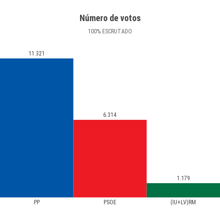
Número de votos
100
%
ESCRUTADO
11.321
6.314
1.179
PP
PSOE
(IU+LV)RM