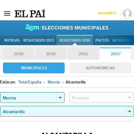
SUSCRÍBETE
26M | Elec
NOTICIAS
RESULTADOS 2023
RESULTADOS 2019
PACTOS
AUTONÓMIC
2019
2015
2011
2007
MUNICIPALES
AUTONÓMICAS
Estás en:
Total España
»
Murcia
»
Alcantarilla