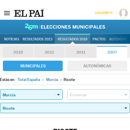
SUSCRÍBETE
26M | Elec
NOTICIAS
RESULTADOS 2023
RESULTADOS 2019
PACTOS
AUTONÓMIC
2019
2015
2011
2007
MUNICIPALES
AUTONÓMICAS
Estás en:
Total España
»
Murcia
»
Ricote