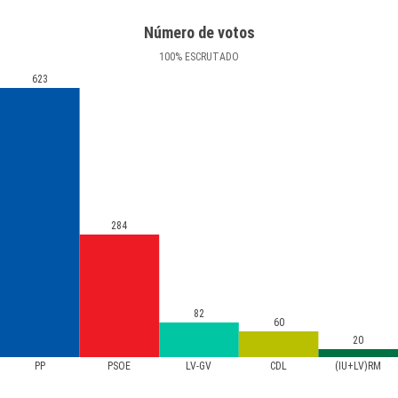
Número de votos
100
%
ESCRUTADO
623
284
82
60
20
PP
PSOE
LV-GV
CDL
(IU+LV)RM