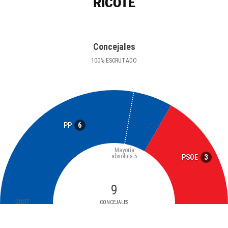
RICOTE
Concejales
100
%
ESCRUTADO
6
PP
Mayoría
absoluta
5
3
PSOE
9
2007
CONCEJALES