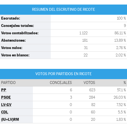
RESUMEN DEL ESCRUTINIO DE RICOTE
Escrutado:
100 %
Concejales totales:
9
Votos contabilizados:
1.122
86,11 %
Abstenciones:
181
13,89 %
Votos nulos:
31
2,76 %
Votos en blanco:
22
2,02 %
VOTOS POR PARTIDOS EN RICOTE
PARTIDO
CONCEJALES
VOTOS
%
PP
6
623
57,1 %
PSOE
3
284
26,03 %
LV-GV
0
82
7,52 %
CDL
0
60
5,5 %
(IU+LV)RM
0
20
1,83 %