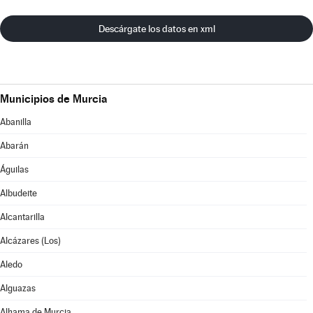
Descárgate los datos en xml
Municipios de Murcia
Abanilla
Abarán
Águilas
Albudeite
Alcantarilla
Alcázares (Los)
Aledo
Alguazas
Alhama de Murcia