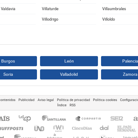
e Valdavia
Villaturde
Villaumbrales
Villodrigo
Villoldo
Burgos
León
Palencia
Soria
Valladolid
Zamora
contenidos
Publicidad
Aviso legal
Política de privacidad
Política cookies
Configuraci
Índice
RSS