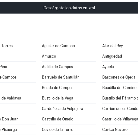
Descárgate los datos en xml
s Torres
Aguilar de Campoo
Alar del Rey
Amusco
Antigüedad
 Pino
Autillo de Campos
Ayuela
de Campos
Barruelo de Santullán
Báscones de Ojeda
Boada de Campos
Boadilla del Camino
 de Valdavia
Bustillo de la Vega
Bustillo del Páramo 
Cardeñosa de Volpejera
Carrión de los Cond
de Don Juan
Castrillo de Onielo
Castrillo de Villaveg
e Pisuerga
Cevico de la Torre
Cevico Navero