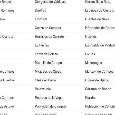
de Boedo
Congosto de Valdavia
Cordovilla la Real
e Romanos
Dueñas
Espinosa de Cerrato
 Río
Frómista
Fuentes de Nava
Guaza de Campos
Hérmedes de Cerrat
e Cerrato
Hornillos de Cerrato
Husillos
La Pernía
La Puebla de Valdav
Loma de Ucieza
Lomas
Marcilla de Campos
Mazariegos
de Campos
Micieces de Ojeda
Monzón de Campos
as Huertas
Olea de Boedo
Olmos de Ojeda
Palenzuela
Páramo de Boedo
e Campos
Pedrosa de la Vega
Perales
de Arroyo
Población de Campos
Población de Cerrat