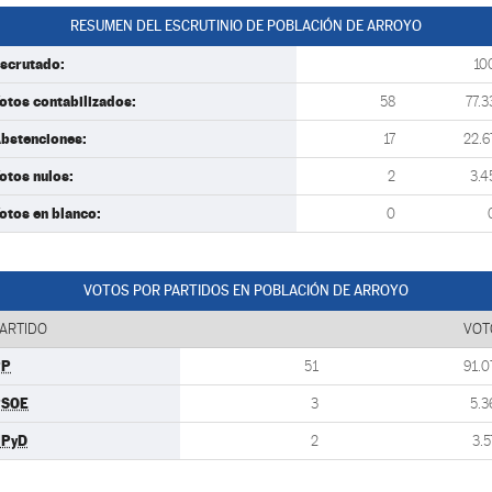
RESUMEN DEL ESCRUTINIO DE POBLACIÓN DE ARROYO
scrutado:
10
otos contabilizados:
58
77.3
bstenciones:
17
22.6
otos nulos:
2
3.4
otos en blanco:
0
VOTOS POR PARTIDOS EN POBLACIÓN DE ARROYO
ARTIDO
VOT
PP
51
91.0
PSOE
3
5.3
UPyD
2
3.5