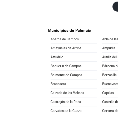
Municipios de Palencia
Abarca de Campos
Abia de la
Amayuelas de Arriba
Ampudia
Astudillo
Autilla del
Baquerín de Campos
Bárcena 
Belmonte de Campos
Berzosilla
Brañosera
Buenavista
Calzada de los Molinos
Capillas
Castrejón de la Peña
Castrillo 
Cervatos de la Cueza
Cervera d