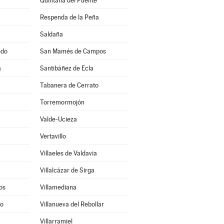
Quintana del Puente
Respenda de la Peña
Saldaña
edo
San Mamés de Campos
a
Santibáñez de Ecla
Tabanera de Cerrato
Torremormojón
Valde-Ucieza
Vertavillo
Villaeles de Valdavia
Villalcázar de Sirga
os
Villamediana
to
Villanueva del Rebollar
Villarramiel