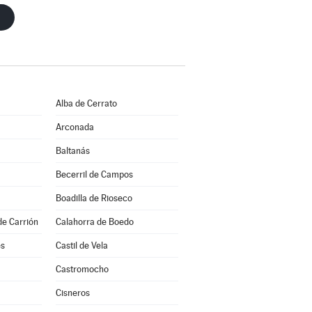
Alba de Cerrato
Arconada
Baltanás
Becerril de Campos
Boadilla de Rioseco
de Carrión
Calahorra de Boedo
es
Castil de Vela
a
Castromocho
Cisneros