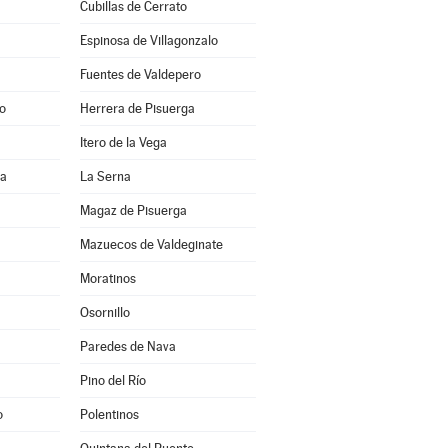
Cubillas de Cerrato
Espinosa de Villagonzalo
Fuentes de Valdepero
o
Herrera de Pisuerga
Itero de la Vega
ia
La Serna
Magaz de Pisuerga
Mazuecos de Valdeginate
Moratinos
Osornillo
Paredes de Nava
Pino del Río
o
Polentinos