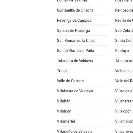
Pomar de Valdivia
Poza de la
Quintanilla de Onsoña
Reinoso de
Revenga de Campos
Revilla de 
Salinas de Pisuerga
San Cebri
San Román de la Cuba
Santa Ceci
Santibáñez de la Peña
Santoyo
Tabanera de Valdavia
Támara d
Triollo
Valbuena 
Valle de Cerrato
Valle del R
Villabasta de Valdavia
Villacidale
Villahán
Villaherre
Villalcón
Villalobón
Villameriel
Villamoron
Villanuño de Valdavia
Villaprove