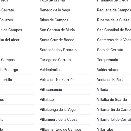
 Vega
Pozo de Urama
Prádanos de Ojeda
 Cerrato
Renedo de la Vega
Requena de Campos
Collazos
Ribas de Campos
Riberos de la Cueza
án de Campos
San Cebrián de Mudá
San Cristóbal de Bo
lia del Alcor
Santa Cruz de Boedo
Santervás de la Veg
Sotobañado y Priorato
Soto de Cerrato
e Campos
Tariego de Cerrato
Torquemada
de Pisuerga
Valdeolmillos
Valderrábano
etortillo
Velilla del Río Carrión
Venta de Baños
r
Villaconancio
Villada
ros
Villalaco
Villalba de Guardo
Villaluenga de la Vega
Villamartín de Camp
ta
Villamuera de la Cueza
Villamuriel de Cerra
do
Villarmentero de Campos
Villarrabé