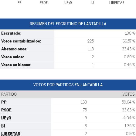
PP
PSOE
UPyD
IU
LIBERTAS
RESUMEN DEL ESCRUTINIO DE LANTADILLA
Escrutado:
100 %
Votos contabilizados:
225
66.57 %
Abstenciones:
113
33.43 %
Votos nulos:
2
0.89 %
Votos en blanco:
1
0.45 %
VOTOS POR PARTIDOS EN LANTADILLA
PARTIDO
VOTOS
PP
133
59.64 %
PSOE
75
33.63 %
UPyD
9
4.04 %
IU
3
1.35 %
LIBERTAS
2
0.9 %