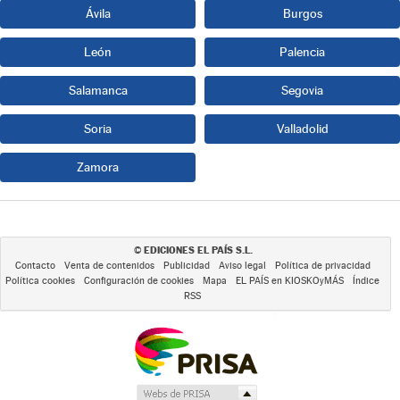
Ávila
Burgos
León
Palencia
Salamanca
Segovia
Soria
Valladolid
Zamora
EDICIONES EL PAÍS S.L.
©
Contacto
Venta de contenidos
Publicidad
Aviso legal
Política de privacidad
Política cookies
Configuración de cookies
Mapa
EL PAÍS en KIOSKOyMÁS
Índice
RSS