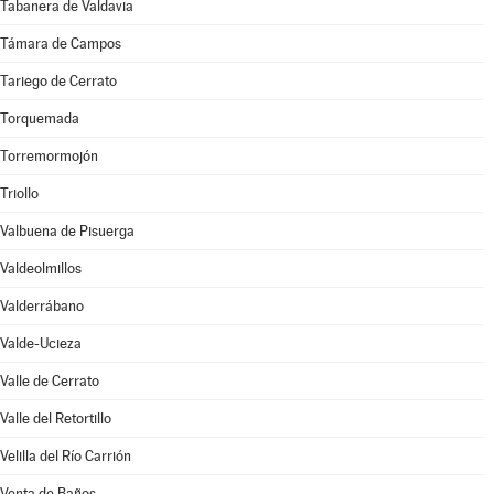
Tabanera de Valdavia
Támara de Campos
Tariego de Cerrato
Torquemada
Torremormojón
Triollo
Valbuena de Pisuerga
Valdeolmillos
Valderrábano
Valde-Ucieza
Valle de Cerrato
Valle del Retortillo
Velilla del Río Carrión
Venta de Baños