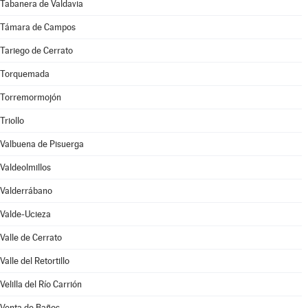
Tabanera de Valdavia
Támara de Campos
Tariego de Cerrato
Torquemada
Torremormojón
Triollo
Valbuena de Pisuerga
Valdeolmillos
Valderrábano
Valde-Ucieza
Valle de Cerrato
Valle del Retortillo
Velilla del Río Carrión
Venta de Baños