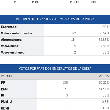
PP
PSOE
IU
PUM+J
UPyD
RESUMEN DEL ESCRUTINIO DE CERVATOS DE LA CUEZA
Escrutado:
100 %
Votos contabilizados:
172
60.14 %
Abstenciones:
114
39.86 %
Votos nulos:
5
2.91 %
Votos en blanco:
2
1.2 %
VOTOS POR PARTIDOS EN CERVATOS DE LA CUEZA
PARTIDO
VOTOS
PP
109
65.27 %
PSOE
51
30.54 %
IU
3
1.8 %
PUM+J
1
0.6 %
UPyD
1
0.6 %