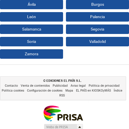
Ávila
Burgos
León
Palencia
Salamanca
Segovia
Soria
Valladolid
Zamora
EDICIONES EL PAÍS S.L.
©
Contacto
Venta de contenidos
Publicidad
Aviso legal
Política de privacidad
Política cookies
Configuración de cookies
Mapa
EL PAÍS en KIOSKOyMÁS
Índice
RSS