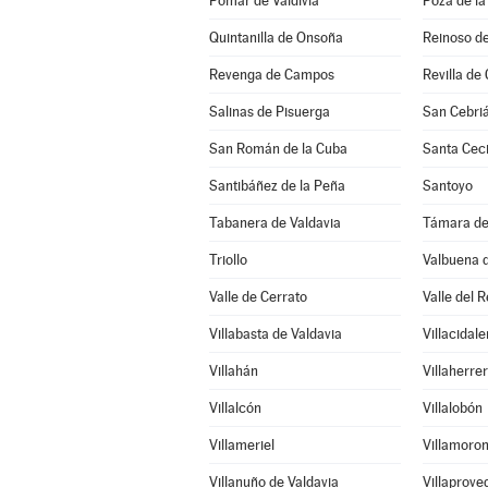
Pomar de Valdivia
Poza de la
Quintanilla de Onsoña
Reinoso de
Revenga de Campos
Revilla de 
Salinas de Pisuerga
San Cebri
San Román de la Cuba
Santa Ceci
Santibáñez de la Peña
Santoyo
Tabanera de Valdavia
Támara d
Triollo
Valbuena 
Valle de Cerrato
Valle del R
Villabasta de Valdavia
Villacidale
Villahán
Villaherre
Villalcón
Villalobón
Villameriel
Villamoron
Villanuño de Valdavia
Villaprove