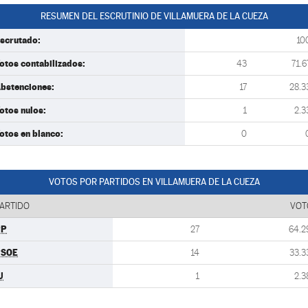
RESUMEN DEL ESCRUTINIO DE VILLAMUERA DE LA CUEZA
scrutado:
10
otos contabilizados:
43
71.6
bstenciones:
17
28.3
otos nulos:
1
2.3
otos en blanco:
0
VOTOS POR PARTIDOS EN VILLAMUERA DE LA CUEZA
ARTIDO
VOT
PP
27
64.2
PSOE
14
33.3
U
1
2.3