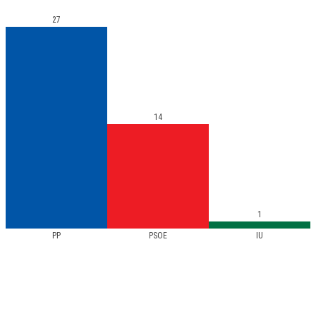
27
14
1
PP
PSOE
IU