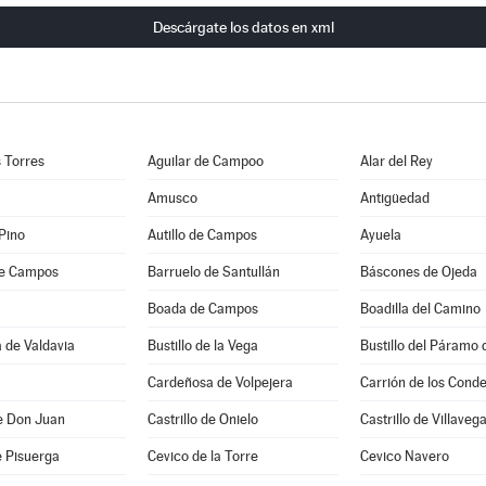
Descárgate los datos en xml
s Torres
Aguilar de Campoo
Alar del Rey
Amusco
Antigüedad
 Pino
Autillo de Campos
Ayuela
de Campos
Barruelo de Santullán
Báscones de Ojeda
Boada de Campos
Boadilla del Camino
 de Valdavia
Bustillo de la Vega
Bustillo del Páramo 
Cardeñosa de Volpejera
Carrión de los Cond
de Don Juan
Castrillo de Onielo
Castrillo de Villaveg
e Pisuerga
Cevico de la Torre
Cevico Navero