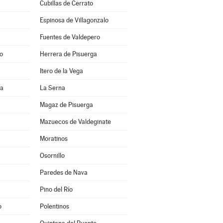
Cubillas de Cerrato
Espinosa de Villagonzalo
Fuentes de Valdepero
o
Herrera de Pisuerga
Itero de la Vega
ia
La Serna
Magaz de Pisuerga
Mazuecos de Valdeginate
Moratinos
Osornillo
Paredes de Nava
Pino del Río
o
Polentinos