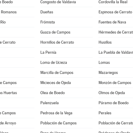
de Boedo
Congosto de Valdavia
Cordovilla la Real
e Romanos
Dueñas
Espinosa de Cerrato
 Río
Frómista
Fuentes de Nava
Guaza de Campos
Hérmedes de Cerrat
e Cerrato
Hornillos de Cerrato
Husillos
La Pernía
La Puebla de Valdav
Loma de Ucieza
Lomas
Marcilla de Campos
Mazariegos
de Campos
Micieces de Ojeda
Monzón de Campos
as Huertas
Olea de Boedo
Olmos de Ojeda
Palenzuela
Páramo de Boedo
e Campos
Pedrosa de la Vega
Perales
de Arroyo
Población de Campos
Población de Cerrat