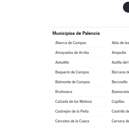
Municipios de Palencia
Abarca de Campos
Abia de la
Amayuelas de Arriba
Ampudia
Astudillo
Autilla del
Baquerín de Campos
Bárcena 
Belmonte de Campos
Berzosilla
Brañosera
Buenavista
Calzada de los Molinos
Capillas
Castrejón de la Peña
Castrillo 
Cervatos de la Cueza
Cervera d