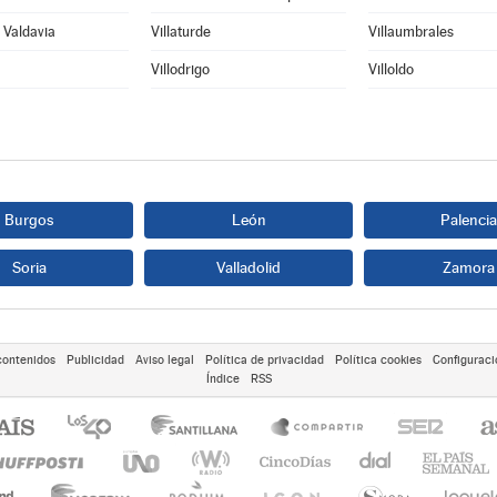
e Valdavia
Villaturde
Villaumbrales
Villodrigo
Villoldo
Burgos
León
Palencia
Soria
Valladolid
Zamora
contenidos
Publicidad
Aviso legal
Política de privacidad
Política cookies
Configuraci
Índice
RSS