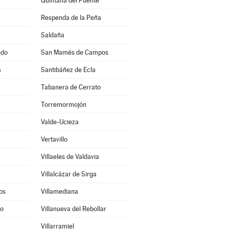
Quintana del Puente
Respenda de la Peña
Saldaña
edo
San Mamés de Campos
a
Santibáñez de Ecla
Tabanera de Cerrato
Torremormojón
Valde-Ucieza
Vertavillo
Villaeles de Valdavia
Villalcázar de Sirga
os
Villamediana
to
Villanueva del Rebollar
Villarramiel