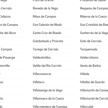
 Vega
Pozo de Urama
Prádanos de Ojeda
 Cerrato
Renedo de la Vega
Requena de Campos
Collazos
Ribas de Campos
Riberos de la Cueza
án de Campos
San Cebrián de Mudá
San Cristóbal de Bo
lia del Alcor
Santa Cruz de Boedo
Santervás de la Veg
Sotobañado y Priorato
Soto de Cerrato
e Campos
Tariego de Cerrato
Torquemada
de Pisuerga
Valdeolmillos
Valderrábano
etortillo
Velilla del Río Carrión
Venta de Baños
r
Villaconancio
Villada
ros
Villalaco
Villalba de Guardo
Villaluenga de la Vega
Villamartín de Camp
ta
Villamuera de la Cueza
Villamuriel de Cerra
do
Villarmentero de Campos
Villarrabé