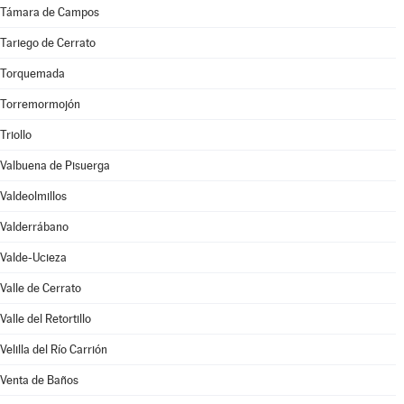
Támara de Campos
Tariego de Cerrato
Torquemada
Torremormojón
Triollo
Valbuena de Pisuerga
Valdeolmillos
Valderrábano
Valde-Ucieza
Valle de Cerrato
Valle del Retortillo
Velilla del Río Carrión
Venta de Baños