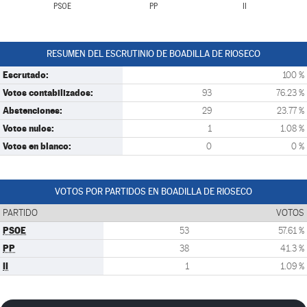
PSOE
PP
II
RESUMEN DEL ESCRUTINIO DE BOADILLA DE RIOSECO
Escrutado:
100 %
Votos contabilizados:
93
76.23 %
Abstenciones:
29
23.77 %
Votos nulos:
1
1.08 %
Votos en blanco:
0
0 %
VOTOS POR PARTIDOS EN BOADILLA DE RIOSECO
PARTIDO
VOTOS
PSOE
53
57.61 %
PP
38
41.3 %
II
1
1.09 %