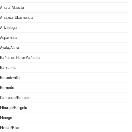
Arraia-Maeztu
Arrazua-Ubarrundia
Artziniega
Asparrena
Ayala/Aiara
Baños de Ebro/Mañueta
Barrundia
Berantevilla
Bernedo
Campezo/Kanpezu
Elburgo/Burgelu
Elciego
Elvillar/Bilar