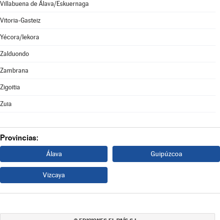
Villabuena de Álava/Eskuernaga
Vitoria-Gasteiz
Yécora/Iekora
Zalduondo
Zambrana
Zigoitia
Zuia
Provincias:
Álava
Guipúzcoa
Vizcaya