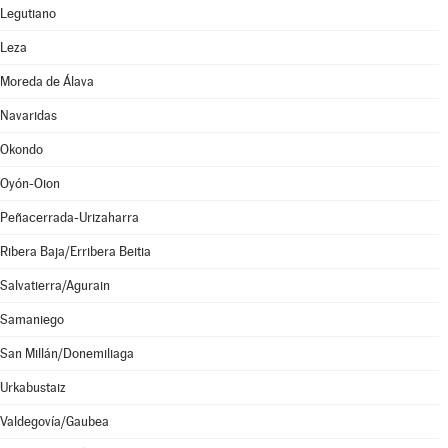
Legutiano
Leza
Moreda de Álava
Navaridas
Okondo
Oyón-Oion
Peñacerrada-Urizaharra
Ribera Baja/Erribera Beitia
Salvatierra/Agurain
Samaniego
San Millán/Donemiliaga
Urkabustaiz
Valdegovía/Gaubea