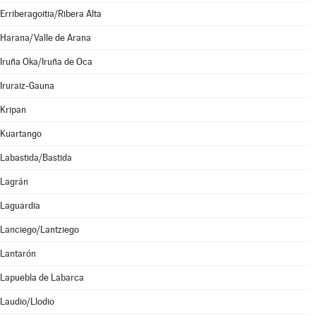
Erriberagoitia/Ribera Alta
Harana/Valle de Arana
Iruña Oka/Iruña de Oca
Iruraiz-Gauna
Kripan
Kuartango
Labastida/Bastida
Lagrán
Laguardia
Lanciego/Lantziego
Lantarón
Lapuebla de Labarca
Laudio/Llodio