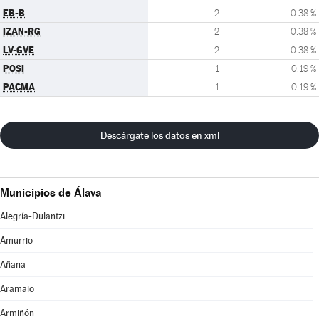
EB-B
2
0.38 %
IZAN-RG
2
0.38 %
LV-GVE
2
0.38 %
POSI
1
0.19 %
PACMA
1
0.19 %
Descárgate los datos en xml
Municipios de Álava
Alegría-Dulantzi
Amurrio
Añana
Aramaio
Armiñón