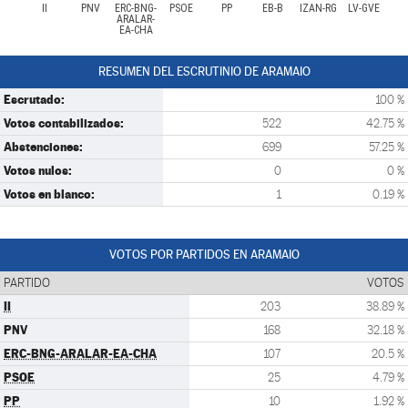
II
PNV
ERC-BNG-
PSOE
PP
EB-B
IZAN-RG
LV-GVE
ARALAR-
EA-CHA
RESUMEN DEL ESCRUTINIO DE ARAMAIO
Escrutado:
100 %
Votos contabilizados:
522
42.75 %
Abstenciones:
699
57.25 %
Votos nulos:
0
0 %
Votos en blanco:
1
0.19 %
VOTOS POR PARTIDOS EN ARAMAIO
PARTIDO
VOTOS
II
203
38.89 %
PNV
168
32.18 %
ERC-BNG-ARALAR-EA-CHA
107
20.5 %
PSOE
25
4.79 %
PP
10
1.92 %