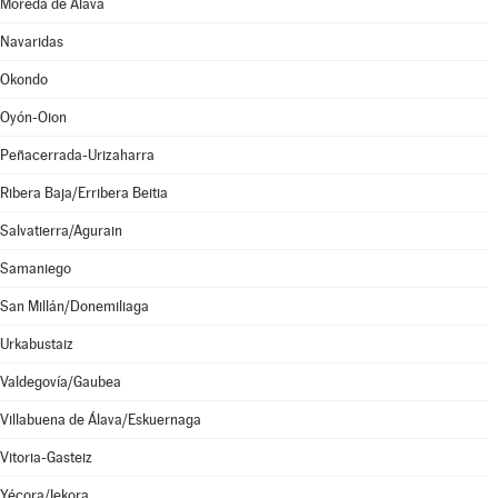
Moreda de Álava
Navaridas
Okondo
Oyón-Oion
Peñacerrada-Urizaharra
Ribera Baja/Erribera Beitia
Salvatierra/Agurain
Samaniego
San Millán/Donemiliaga
Urkabustaiz
Valdegovía/Gaubea
Villabuena de Álava/Eskuernaga
Vitoria-Gasteiz
Yécora/Iekora