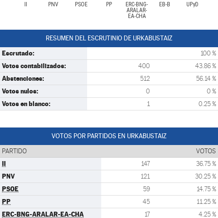
II
PNV
PSOE
PP
ERC-BNG-
EB-B
UPyD
ARALAR-
EA-CHA
RESUMEN DEL ESCRUTINIO DE URKABUSTAIZ
Escrutado:
100 %
Votos contabilizados:
400
43.86 %
Abstenciones:
512
56.14 %
Votos nulos:
0
0 %
Votos en blanco:
1
0.25 %
VOTOS POR PARTIDOS EN URKABUSTAIZ
PARTIDO
VOTOS
II
147
36.75 %
PNV
121
30.25 %
PSOE
59
14.75 %
PP
45
11.25 %
ERC-BNG-ARALAR-EA-CHA
17
4.25 %