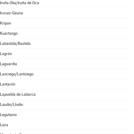
Iruña Oka/Iruña de Oca
Iruraiz-Gauna
Kripan
Kuartango
Labastida/Bastida
Lagrán
Laguardia
Lanciego/Lantziego
Lantarón
Lapuebla de Labarca
Laudio/Llodio
Legutiano
Leza