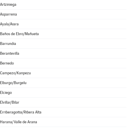
Artziniega
Asparrena
Ayala/Aiara
Baños de Ebro/Mañueta
Barrundia
Berantevilla
Bernedo
Campezo/Kanpezu
Elburgo/Burgelu
Elciego
Elvillar/Bilar
Erriberagoitia/Ribera Alta
Harana/Valle de Arana