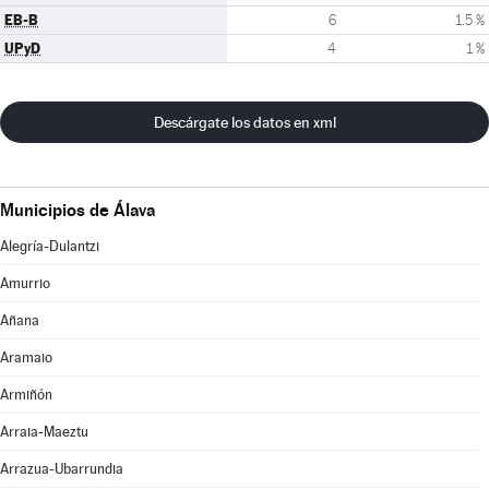
EB-B
6
1.5 %
UPyD
4
1 %
Descárgate los datos en xml
Municipios de Álava
Alegría-Dulantzi
Amurrio
Añana
Aramaio
Armiñón
Arraia-Maeztu
Arrazua-Ubarrundia