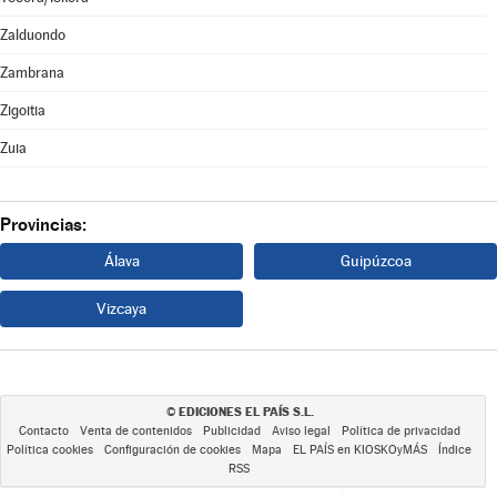
Zalduondo
Zambrana
Zigoitia
Zuia
Provincias:
Álava
Guipúzcoa
Vizcaya
EDICIONES EL PAÍS S.L.
©
Contacto
Venta de contenidos
Publicidad
Aviso legal
Política de privacidad
Política cookies
Configuración de cookies
Mapa
EL PAÍS en KIOSKOyMÁS
Índice
RSS