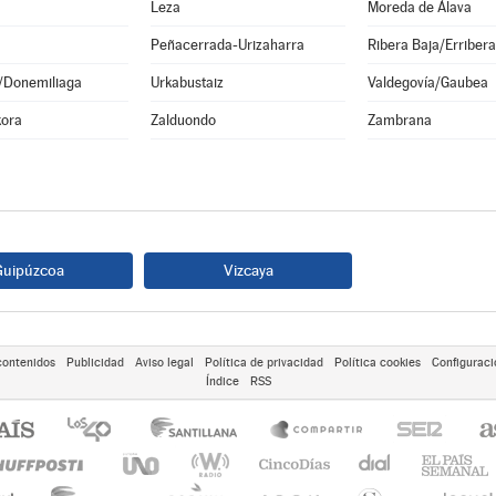
Leza
Moreda de Álava
Peñacerrada-Urizaharra
Ribera Baja/Erribera
n/Donemiliaga
Urkabustaiz
Valdegovía/Gaubea
kora
Zalduondo
Zambrana
Guipúzcoa
Vizcaya
contenidos
Publicidad
Aviso legal
Política de privacidad
Política cookies
Configuraci
Índice
RSS