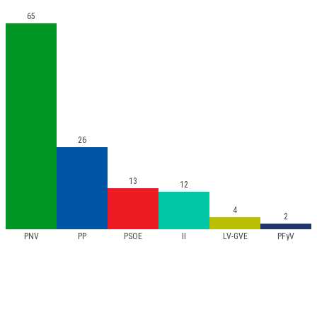
65
26
13
12
4
2
PNV
PP
PSOE
II
LV-GVE
PFyV