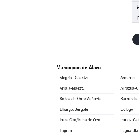
L
P
Municipios de Álava
Alegría-Dulantzi
Amurrio
Arraia-Maeztu
Arrazua-U
Baños de Ebro/Mañueta
Barrundia
Elburgo/Burgelu
Elciego
Iruña Oka/Iruña de Oca
Iruraiz-Ga
Lagrán
Laguardia