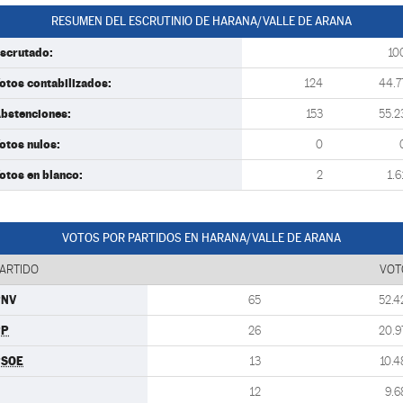
RESUMEN DEL ESCRUTINIO DE HARANA/VALLE DE ARANA
scrutado:
10
otos contabilizados:
124
44.7
bstenciones:
153
55.2
otos nulos:
0
otos en blanco:
2
1.6
VOTOS POR PARTIDOS EN HARANA/VALLE DE ARANA
ARTIDO
VOT
PNV
65
52.4
PP
26
20.9
PSOE
13
10.4
12
9.6