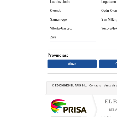
Laudio/Llodio
Legutiano
Okondo
Oyón-Oion
Samaniego
San Millá
Vitoria-Gasteiz
Yécora/Ie
Zuia
Provincias:
Álava
EDICIONES EL PAÍS S.L.
©
Contacto
Venta de 