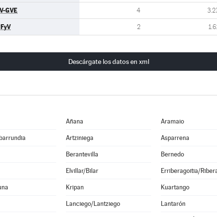
V-GVE
4
3.2
FyV
2
1.6
Descárgate los datos en xml
Añana
Aramaio
barrundia
Artziniega
Asparrena
Berantevilla
Bernedo
Elvillar/Bilar
Erriberagoitia/Riber
una
Kripan
Kuartango
Lanciego/Lantziego
Lantarón