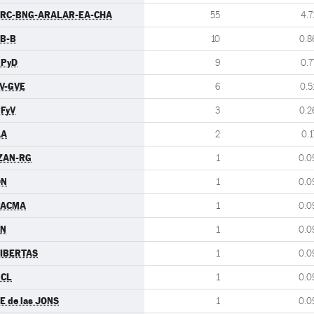
RC-BNG-ARALAR-EA-CHA
55
4.7
B-B
10
0.8
UPyD
9
0.7
V-GVE
6
0.5
FyV
3
0.2
AA
2
0.1
ZAN-RG
1
0.0
DN
1
0.0
PACMA
1
0.0
FN
1
0.0
IBERTAS
1
0.0
UCL
1
0.0
E de las JONS
1
0.0