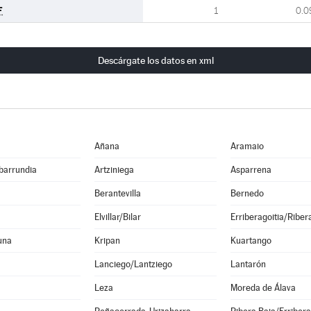
F
1
0.0
Descárgate los datos en xml
Añana
Aramaio
barrundia
Artziniega
Asparrena
Berantevilla
Bernedo
Elvillar/Bilar
Erriberagoitia/Riber
una
Kripan
Kuartango
Lanciego/Lantziego
Lantarón
Leza
Moreda de Álava