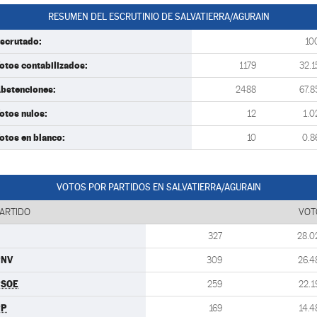
RESUMEN DEL ESCRUTINIO DE SALVATIERRA/AGURAIN
scrutado:
10
otos contabilizados:
1179
32.1
bstenciones:
2488
67.8
otos nulos:
12
1.0
otos en blanco:
10
0.8
VOTOS POR PARTIDOS EN SALVATIERRA/AGURAIN
ARTIDO
VOT
327
28.0
PNV
309
26.4
PSOE
259
22.1
PP
169
14.4