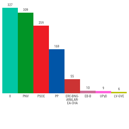
327
309
259
169
55
10
9
6
II
PNV
PSOE
PP
ERC-BNG-
EB-B
UPyD
LV-GVE
ARALAR-
EA-CHA