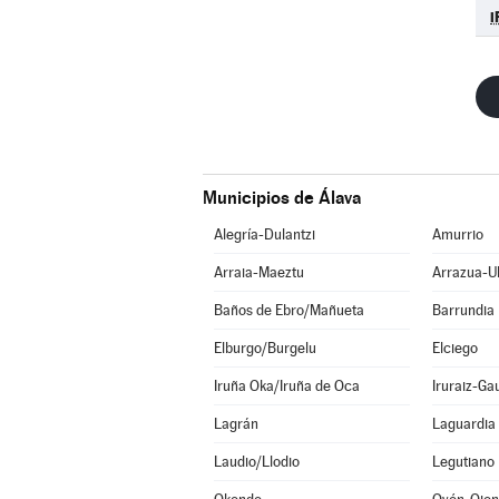
i
Municipios de Álava
Alegría-Dulantzi
Amurrio
Arraia-Maeztu
Arrazua-U
Baños de Ebro/Mañueta
Barrundia
Elburgo/Burgelu
Elciego
Iruña Oka/Iruña de Oca
Iruraiz-Ga
Lagrán
Laguardia
Laudio/Llodio
Legutiano