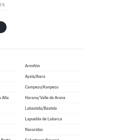
9 %
Armiñón
Ayala/Aiara
Campezo/Kanpezu
a Alta
Harana/Valle de Arana
Labastida/Bastida
Lapuebla de Labarca
Navaridas