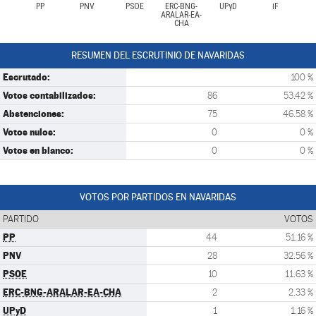
PP
PNV
PSOE
ERC-BNG-
UPyD
iF
ARALAR-EA-
CHA
RESUMEN DEL ESCRUTINIO DE NAVARIDAS
Escrutado:
100 %
Votos contabilizados:
86
53.42 %
Abstenciones:
75
46.58 %
Votos nulos:
0
0 %
Votos en blanco:
0
0 %
VOTOS POR PARTIDOS EN NAVARIDAS
PARTIDO
VOTOS
PP
44
51.16 %
PNV
28
32.56 %
PSOE
10
11.63 %
ERC-BNG-ARALAR-EA-CHA
2
2.33 %
UPyD
1
1.16 %