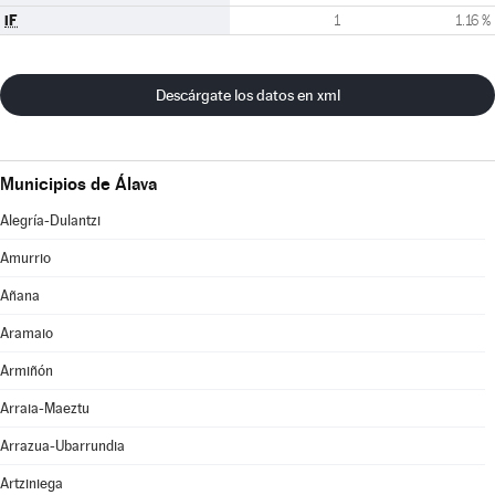
iF
1
1.16 %
Descárgate los datos en xml
Municipios de Álava
Alegría-Dulantzi
Amurrio
Añana
Aramaio
Armiñón
Arraia-Maeztu
Arrazua-Ubarrundia
Artziniega