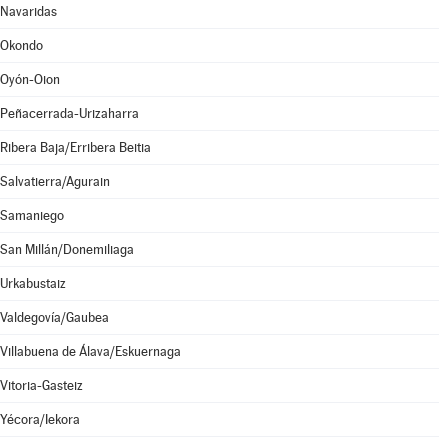
Navaridas
Okondo
Oyón-Oion
Peñacerrada-Urizaharra
Ribera Baja/Erribera Beitia
Salvatierra/Agurain
Samaniego
San Millán/Donemiliaga
Urkabustaiz
Valdegovía/Gaubea
Villabuena de Álava/Eskuernaga
Vitoria-Gasteiz
Yécora/Iekora