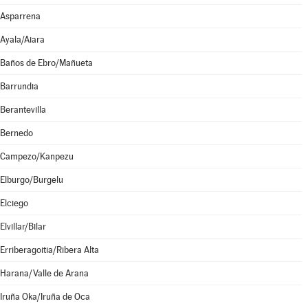
Asparrena
Ayala/Aiara
Baños de Ebro/Mañueta
Barrundia
Berantevilla
Bernedo
Campezo/Kanpezu
Elburgo/Burgelu
Elciego
Elvillar/Bilar
Erriberagoitia/Ribera Alta
Harana/Valle de Arana
Iruña Oka/Iruña de Oca