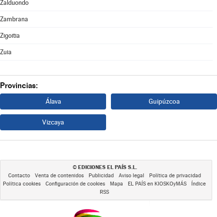
Zalduondo
Zambrana
Zigoitia
Zuia
Provincias:
Álava
Guipúzcoa
Vizcaya
EDICIONES EL PAÍS S.L.
©
Contacto
Venta de contenidos
Publicidad
Aviso legal
Política de privacidad
Política cookies
Configuración de cookies
Mapa
EL PAÍS en KIOSKOyMÁS
Índice
RSS