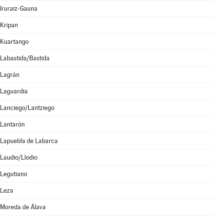
Iruraiz-Gauna
Kripan
Kuartango
Labastida/Bastida
Lagrán
Laguardia
Lanciego/Lantziego
Lantarón
Lapuebla de Labarca
Laudio/Llodio
Legutiano
Leza
Moreda de Álava