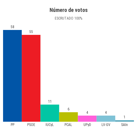
Número de votos
ESCRUTADO
100
%
58
55
11
6
4
4
1
PP
PSOE
IUCyL
PCAL
UPyD
LV-GV
SAIn