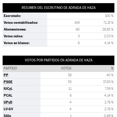
RESUMEN DEL ESCRUTINIO DE ADRADA DE HAZA
Escrutado:
100 %
Votos contabilizados:
148
71,15 %
Abstenciones:
60
28,85 %
Votos nulos:
3
2,03 %
Votos en blanco:
6
4,14 %
VOTOS POR PARTIDOS EN ADRADA DE HAZA
PARTIDO
VOTOS
%
PP
58
40 %
PSOE
55
37,93 %
IUCyL
11
7,59 %
PCAL
6
4,14 %
UPyD
4
2,76 %
LV-GV
4
2,76 %
SAIn
1
0,69 %