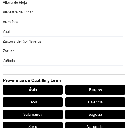
Viloria de Rioja
Vilviestre del Pinar
Vizcaínos
Zael
Zarzosa de Río Pisuerga
Zazuar
Zuñeda
Provincias de Castilla y León
Ávila
Burgos
León
Palencia
Salamanca
Segovia
Soria
Valladolid