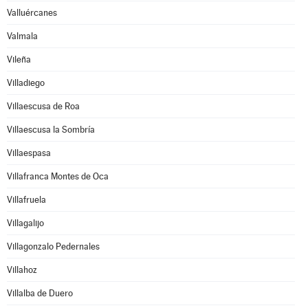
Valluércanes
Valmala
Vileña
Villadiego
Villaescusa de Roa
Villaescusa la Sombría
Villaespasa
Villafranca Montes de Oca
Villafruela
Villagalijo
Villagonzalo Pedernales
Villahoz
Villalba de Duero