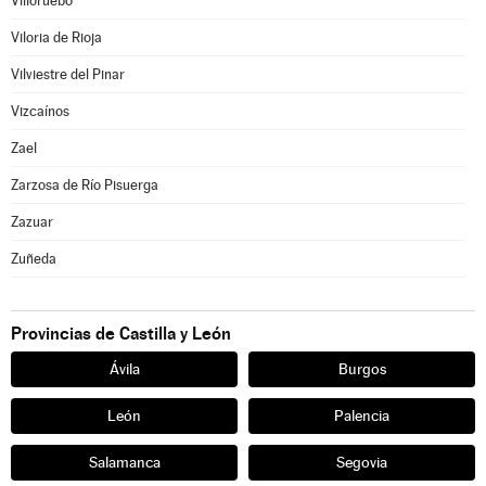
Villoruebo
Viloria de Rioja
Vilviestre del Pinar
Vizcaínos
Zael
Zarzosa de Río Pisuerga
Zazuar
Zuñeda
Provincias de Castilla y León
Ávila
Burgos
León
Palencia
Salamanca
Segovia