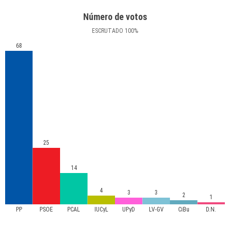
Número de votos
ESCRUTADO
100
%
68
25
14
4
3
3
2
1
PP
PSOE
PCAL
IUCyL
UPyD
LV-GV
CiBu
D.N.