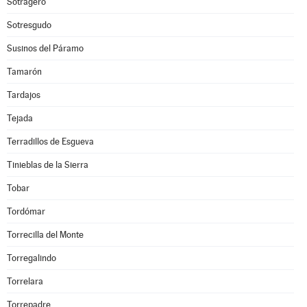
Sotragero
Sotresgudo
Susinos del Páramo
Tamarón
Tardajos
Tejada
Terradillos de Esgueva
Tinieblas de la Sierra
Tobar
Tordómar
Torrecilla del Monte
Torregalindo
Torrelara
Torrepadre