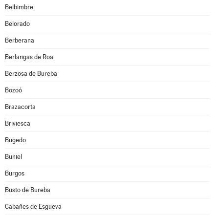
Belbimbre
Belorado
Berberana
Berlangas de Roa
Berzosa de Bureba
Bozoó
Brazacorta
Briviesca
Bugedo
Buniel
Burgos
Busto de Bureba
Cabañes de Esgueva