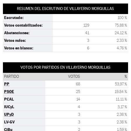
RESUMEN DEL ESCRUTINIO DE VILLAYERNO MORQUILLAS
Escrutado:
100 %
Votos contabilizados:
129
75,88 %
Abstenciones:
41
24,12 %
Votos nulos:
3
2,33 %
Votos en blanco:
6
4,76 %
VOTOS POR PARTIDOS EN VILLAYERNO MORQUILLAS
PARTIDO
VOTOS
%
PP
68
53,97 %
PSOE
25
19,84 %
PCAL
14
11,11 %
IUCyL
4
3,17 %
UPyD
3
2,38 %
LV-GV
3
2,38 %
CiBu
2
1,59 %