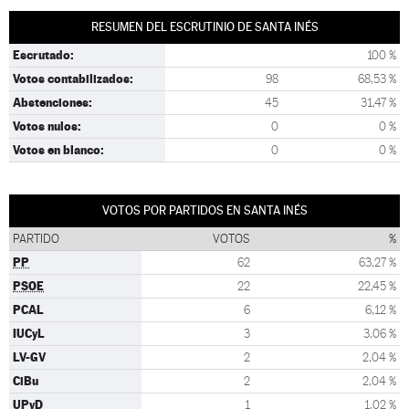
RESUMEN DEL ESCRUTINIO DE SANTA INÉS
Escrutado:
100 %
Votos contabilizados:
98
68,53 %
Abstenciones:
45
31,47 %
Votos nulos:
0
0 %
Votos en blanco:
0
0 %
VOTOS POR PARTIDOS EN SANTA INÉS
PARTIDO
VOTOS
%
PP
62
63,27 %
PSOE
22
22,45 %
PCAL
6
6,12 %
IUCyL
3
3,06 %
LV-GV
2
2,04 %
CiBu
2
2,04 %
UPyD
1
1,02 %