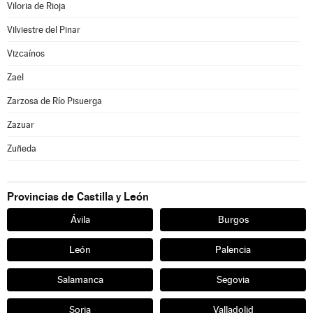
Viloria de Rioja
Vilviestre del Pinar
Vizcaínos
Zael
Zarzosa de Río Pisuerga
Zazuar
Zuñeda
Provincias de Castilla y León
Ávila
Burgos
León
Palencia
Salamanca
Segovia
Soria
Valladolid