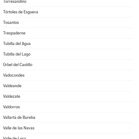
Torresandino
Tórtoles de Esgueva
Tosantos
Trespaderne
Tubilla del Agua
Tubilla del Lago
Úrbel del Castillo
Vadocondes
Valdeande
Valdezate
Valdorros
Vallarta de Bureba
Valle de las Navas
Valle de Losa