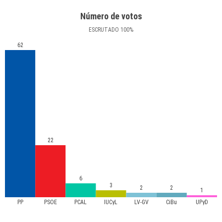
Número de votos
ESCRUTADO
100
%
62
22
6
3
2
2
1
PP
PSOE
PCAL
IUCyL
LV-GV
CiBu
UPyD