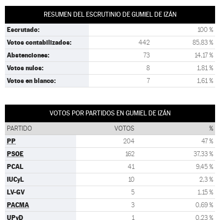
RESUMEN DEL ESCRUTINIO DE GUMIEL DE IZÁN
Escrutado:
100 %
Votos contabilizados:
442
85,83 %
Abstenciones:
73
14,17 %
Votos nulos:
8
1,81 %
Votos en blanco:
7
1,61 %
VOTOS POR PARTIDOS EN GUMIEL DE IZÁN
PARTIDO
VOTOS
%
PP
204
47 %
PSOE
162
37,33 %
PCAL
41
9,45 %
IUCyL
10
2,3 %
LV-GV
5
1,15 %
PACMA
3
0,69 %
UPyD
1
0,23 %