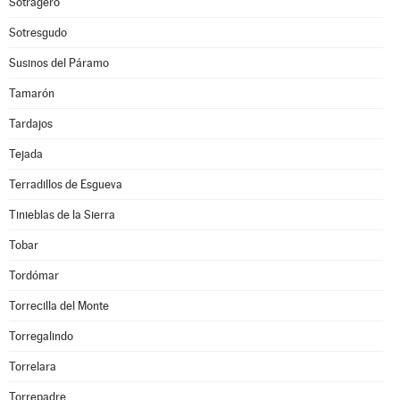
Sotragero
Sotresgudo
Susinos del Páramo
Tamarón
Tardajos
Tejada
Terradillos de Esgueva
Tinieblas de la Sierra
Tobar
Tordómar
Torrecilla del Monte
Torregalindo
Torrelara
Torrepadre