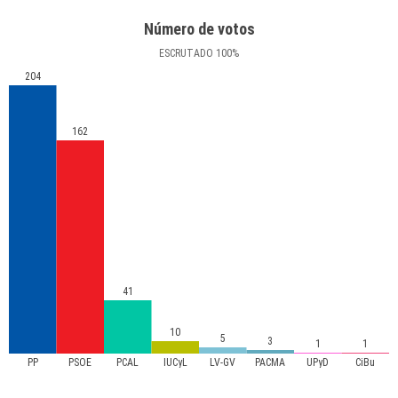
Número de votos
ESCRUTADO
100
%
204
162
41
10
5
3
1
1
PP
PSOE
PCAL
IUCyL
LV-GV
PACMA
UPyD
CiBu