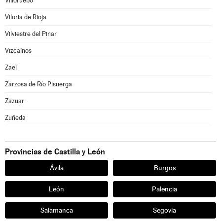
Villoruebo
Viloria de Rioja
Vilviestre del Pinar
Vizcaínos
Zael
Zarzosa de Río Pisuerga
Zazuar
Zuñeda
Provincias de Castilla y León
Ávila
Burgos
León
Palencia
Salamanca
Segovia