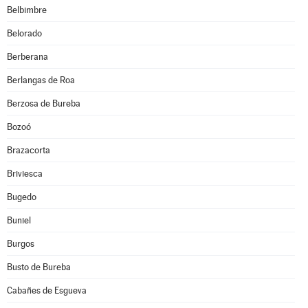
Belbimbre
Belorado
Berberana
Berlangas de Roa
Berzosa de Bureba
Bozoó
Brazacorta
Briviesca
Bugedo
Buniel
Burgos
Busto de Bureba
Cabañes de Esgueva