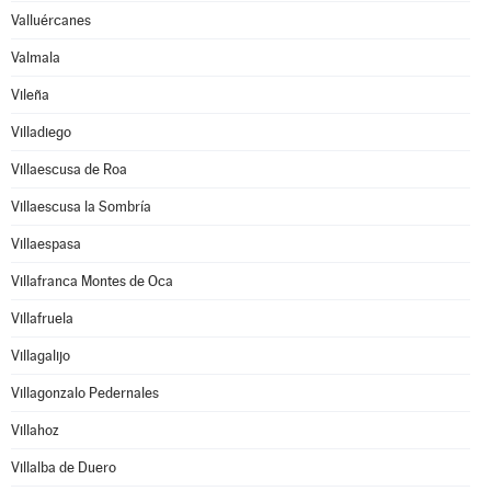
Valluércanes
Valmala
Vileña
Villadiego
Villaescusa de Roa
Villaescusa la Sombría
Villaespasa
Villafranca Montes de Oca
Villafruela
Villagalijo
Villagonzalo Pedernales
Villahoz
Villalba de Duero