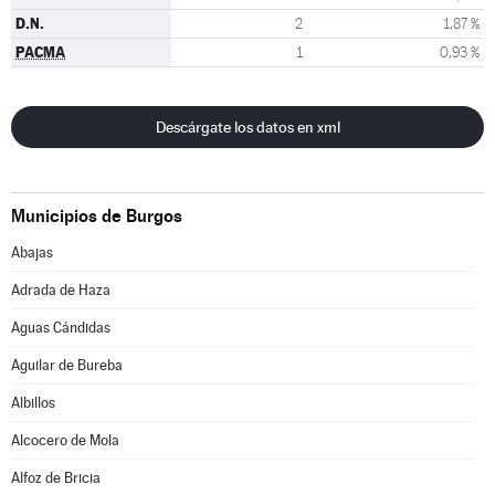
D.N.
2
1,87 %
PACMA
1
0,93 %
Descárgate los datos en xml
Municipios de Burgos
Abajas
Adrada de Haza
Aguas Cándidas
Aguilar de Bureba
Albillos
Alcocero de Mola
Alfoz de Bricia