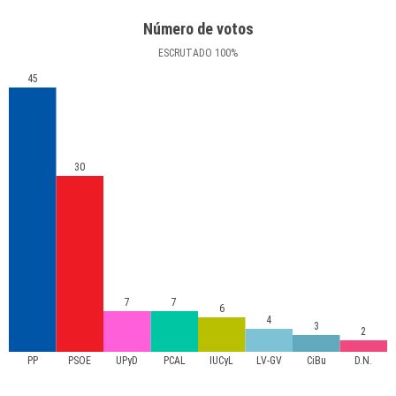
Número de votos
ESCRUTADO
100
%
45
30
7
7
6
4
3
2
PP
PSOE
UPyD
PCAL
IUCyL
LV-GV
CiBu
D.N.