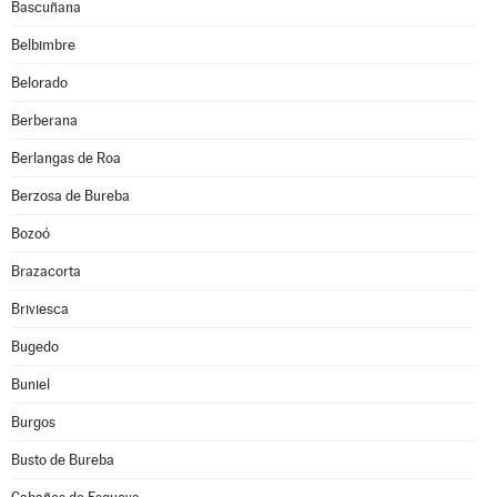
Bascuñana
Belbimbre
Belorado
Berberana
Berlangas de Roa
Berzosa de Bureba
Bozoó
Brazacorta
Briviesca
Bugedo
Buniel
Burgos
Busto de Bureba