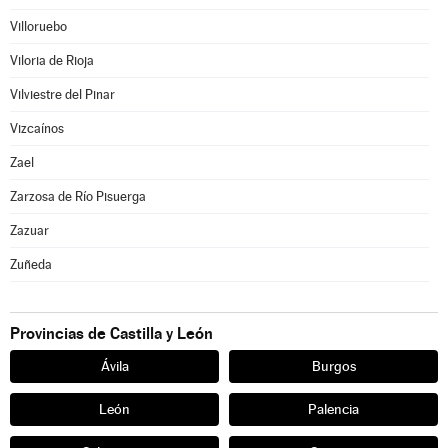
Villoruebo
Viloria de Rioja
Vilviestre del Pinar
Vizcaínos
Zael
Zarzosa de Río Pisuerga
Zazuar
Zuñeda
Provincias de Castilla y León
Ávila
Burgos
León
Palencia