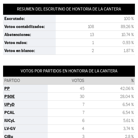
RESUMEN DEL ESCRUTINIO DE HONTORIA DE LA CANTERA
Escrutado:
100 %
Votos contabilizados:
108
89,26 %
Abstenciones:
13
10,74 %
Votos nulos:
1
0,93 %
Votos en blanco:
2
1,87 %
VOTOS POR PARTIDOS EN HONTORIA DE LA CANTERA
PARTIDO
VOTOS
%
PP
45
42,06 %
PSOE
30
28,04 %
UPyD
7
6,54 %
PCAL
7
6,54 %
IUCyL
6
5,61 %
LV-GV
4
3,74 %
CiBu
3
2,8 %