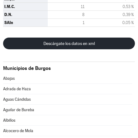
I.M.C.
11
0,53 %
D.N.
8
0,39 %
SAIn
1
0,05 %
Descárgate los datos en xml
Municipios de Burgos
Abajas
Adrada de Haza
Aguas Cándidas
Aguilar de Bureba
Albillos
Alcocero de Mola