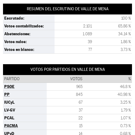
RESUMEN DEL ESCRUTINIO DE VALLE DE MENA
Escrutado:
100 %
Votos contabilizados:
2.101
65,86 %
Abstenciones:
1.089
34,14 %
Votos nulos:
39
1,86 %
Votos en blanco:
77
3,73 %
VOTOS POR PARTIDOS EN VALLE DE MENA
PARTIDO
VOTOS
%
PSOE
965
46,8 %
PP
845
40,98 %
IUCyL
67
3,25 %
LV-GV
37
1,79 %
PCAL
22
1,07 %
PACMA
15
0,73 %
UPyD
14
0,68 %