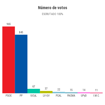
Número de votos
ESCRUTADO
100
%
965
845
67
37
22
15
14
11
PSOE
PP
IUCyL
LV-GV
PCAL
PACMA
UPyD
I.M.C.