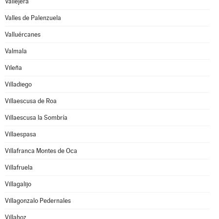
Vallejera
Valles de Palenzuela
Valluércanes
Valmala
Vileña
Villadiego
Villaescusa de Roa
Villaescusa la Sombría
Villaespasa
Villafranca Montes de Oca
Villafruela
Villagalijo
Villagonzalo Pedernales
Villahoz