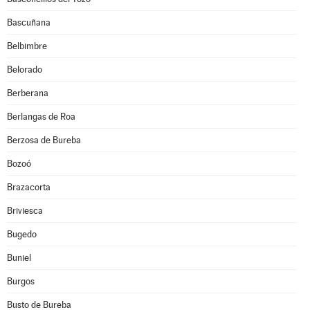
Bascuñana
Belbimbre
Belorado
Berberana
Berlangas de Roa
Berzosa de Bureba
Bozoó
Brazacorta
Briviesca
Bugedo
Buniel
Burgos
Busto de Bureba