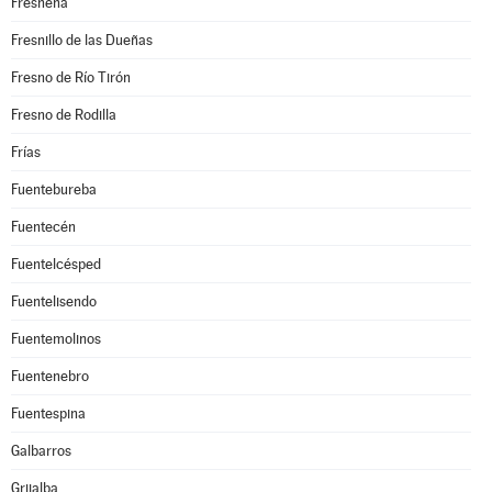
Fresneña
Fresnillo de las Dueñas
Fresno de Río Tirón
Fresno de Rodilla
Frías
Fuentebureba
Fuentecén
Fuentelcésped
Fuentelisendo
Fuentemolinos
Fuentenebro
Fuentespina
Galbarros
Grijalba