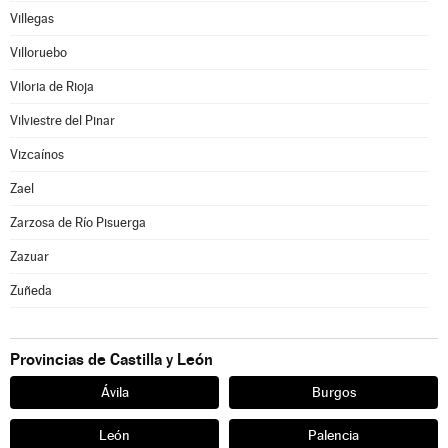
Villegas
Villoruebo
Viloria de Rioja
Vilviestre del Pinar
Vizcaínos
Zael
Zarzosa de Río Pisuerga
Zazuar
Zuñeda
Provincias de Castilla y León
Ávila
Burgos
León
Palencia