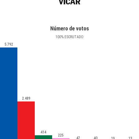
VÍCAR
Número de votos
100
%
ESCRUTADO
5.792
2.489
414
225
47
40
19
13