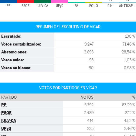
PP
PSOE
IULV-CA
UPyD
PA
EQUO
D.N.
ANTICAPITALISTAS
RESUMEN DEL ESCRUTINIO DE VÍCAR
Escrutado:
100 %
Votos contabilizados:
9.247
71,46 %
Abstenciones:
3.693
28,54 %
Votos nulos:
95
1,03 %
Votos en blanco:
90
0,98 %
VOTOS POR PARTIDOS EN VÍCAR
PARTIDO
VOTOS
%
PP
5.792
63,29 %
PSOE
2.489
27,2 %
IULV-CA
414
4,52 %
UPyD
225
2,46 %