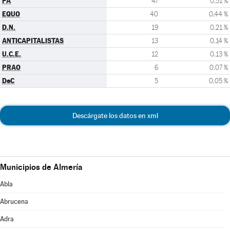
PA
47
0,51 %
EQUO
40
0,44 %
D.N.
19
0,21 %
ANTICAPITALISTAS
13
0,14 %
U.C.E.
12
0,13 %
PRAO
6
0,07 %
DeC
5
0,05 %
Descárgate los datos en xml
Municipios de Almería
Abla
Abrucena
Adra