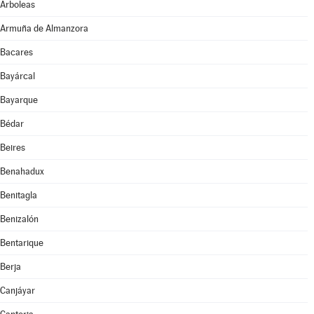
Arboleas
Armuña de Almanzora
Bacares
Bayárcal
Bayarque
Bédar
Beires
Benahadux
Benitagla
Benizalón
Bentarique
Berja
Canjáyar