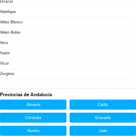
Urrácal
Velefique
Vélez-Blanco
Vélez-Rubio
Vera
Viator
Vícar
Zurgena
Provincias de Andalucía
Almería
Cádiz
Córdoba
Granada
Huelva
Jaén