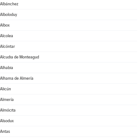
Albánchez
Alboloduy
Albox
Alcolea
Alcóntar
Alcudia de Monteagud
Alhabia
Alhama de Almería
Alicún
Almería
Almócita
Alsodux
Antas