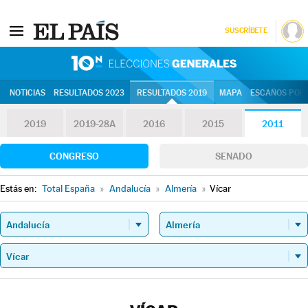
SUSCRÍBETE
10N | Eleccion
NOTICIAS
RESULTADOS 2023
RESULTADOS 2019
MAPA
ESCAÑOS POR 
2019
2019-28A
2016
2015
2011
CONGRESO
SENADO
Estás en:
Total España
»
Andalucía
»
Almería
»
Vícar