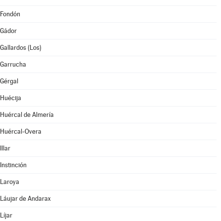
Fondón
Gádor
Gallardos (Los)
Garrucha
Gérgal
Huécija
Huércal de Almería
Huércal-Overa
Illar
Instinción
Laroya
Láujar de Andarax
Líjar