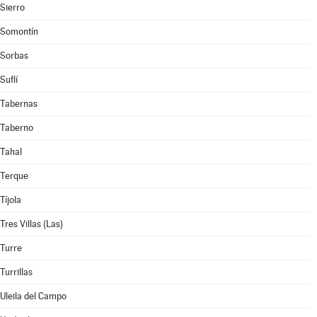
Sierro
Somontín
Sorbas
Suflí
Tabernas
Taberno
Tahal
Terque
Tíjola
Tres Villas (Las)
Turre
Turrillas
Uleila del Campo