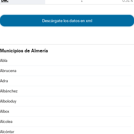
DeC
1
0,31 %
Descárgate los datos en xml
Municipios de Almería
Abla
Abrucena
Adra
Albánchez
Alboloduy
Albox
Alcolea
Alcóntar