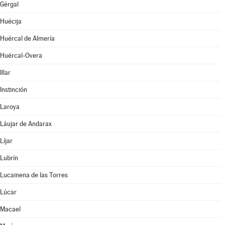
Gérgal
Huécija
Huércal de Almería
Huércal-Overa
Illar
Instinción
Laroya
Láujar de Andarax
Líjar
Lubrín
Lucainena de las Torres
Lúcar
Macael