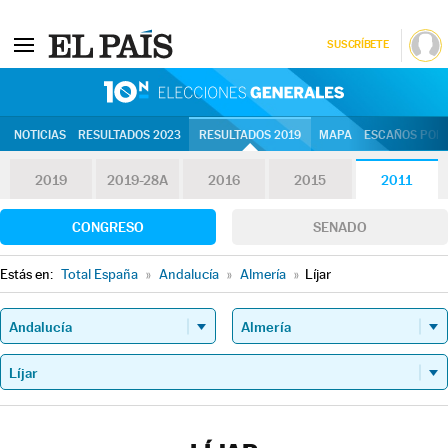
SUSCRÍBETE
10N | Eleccion
NOTICIAS
RESULTADOS 2023
RESULTADOS 2019
MAPA
ESCAÑOS POR 
2019
2019-28A
2016
2015
2011
CONGRESO
SENADO
Estás en:
Total España
»
Andalucía
»
Almería
»
Líjar