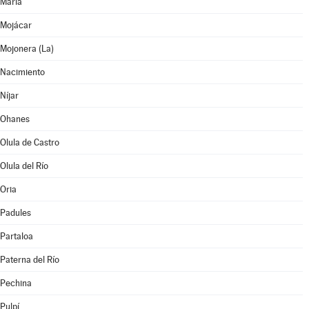
María
Mojácar
Mojonera (La)
Nacimiento
Níjar
Ohanes
Olula de Castro
Olula del Río
Oria
Padules
Partaloa
Paterna del Río
Pechina
Pulpí