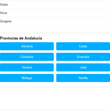
Viator
Vícar
Zurgena
Provincias de Andalucía
Almería
Cádiz
Córdoba
Granada
Huelva
Jaén
Málaga
Sevilla