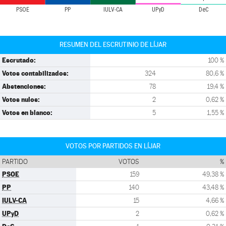
PSOE
PP
IULV-CA
UPyD
DeC
RESUMEN DEL ESCRUTINIO DE LÍJAR
Escrutado:
100 %
Votos contabilizados:
324
80,6 %
Abstenciones:
78
19,4 %
Votos nulos:
2
0,62 %
Votos en blanco:
5
1,55 %
VOTOS POR PARTIDOS EN LÍJAR
PARTIDO
VOTOS
%
PSOE
159
49,38 %
PP
140
43,48 %
IULV-CA
15
4,66 %
UPyD
2
0,62 %