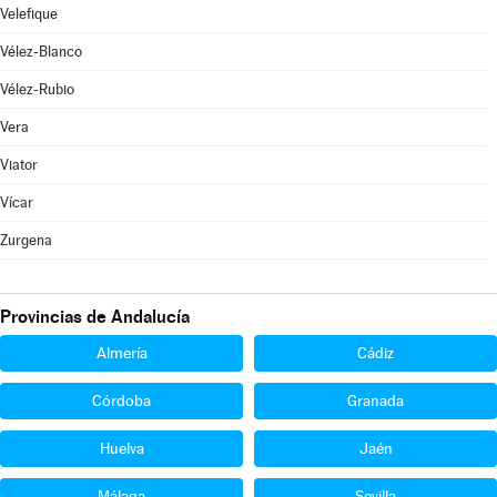
Velefique
Vélez-Blanco
Vélez-Rubio
Vera
Viator
Vícar
Zurgena
Provincias de Andalucía
Almería
Cádiz
Córdoba
Granada
Huelva
Jaén
Málaga
Sevilla