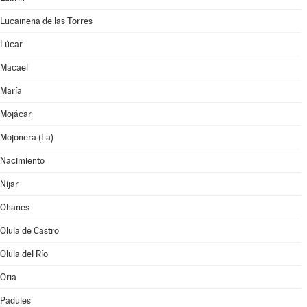
Lucainena de las Torres
Lúcar
Macael
María
Mojácar
Mojonera (La)
Nacimiento
Níjar
Ohanes
Olula de Castro
Olula del Río
Oria
Padules