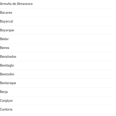
Armuña de Almanzora
Bacares
Bayárcal
Bayarque
Bédar
Beires
Benahadux
Benitagla
Benizalón
Bentarique
Berja
Canjáyar
Cantoria