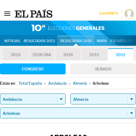
SUSCRÍBETE
10N | Eleccion
NOTICIAS
RESULTADOS 2023
RESULTADOS 2019
MAPA
ESCAÑOS POR 
2019
2019-28A
2016
2015
2011
CONGRESO
SENADO
Estás en:
Total España
»
Andalucía
»
Almería
»
Arboleas