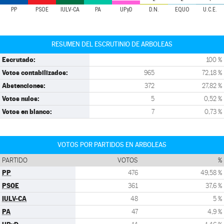
PP
PSOE
IULV-CA
PA
UPyD
D.N.
EQUO
U.C.E.
RESUMEN DEL ESCRUTINIO DE ARBOLEAS
Escrutado:
100 %
Votos contabilizados:
965
72,18 %
Abstenciones:
372
27,82 %
Votos nulos:
5
0,52 %
Votos en blanco:
7
0,73 %
VOTOS POR PARTIDOS EN ARBOLEAS
PARTIDO
VOTOS
%
PP
476
49,58 %
PSOE
361
37,6 %
IULV-CA
48
5 %
PA
47
4,9 %