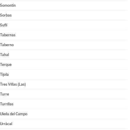
Somontín
Sorbas
Suflí
Tabernas
Taberno
Tahal
Terque
Tíjola
Tres Villas (Las)
Turre
Turrillas
Uleila del Campo
Urrácal