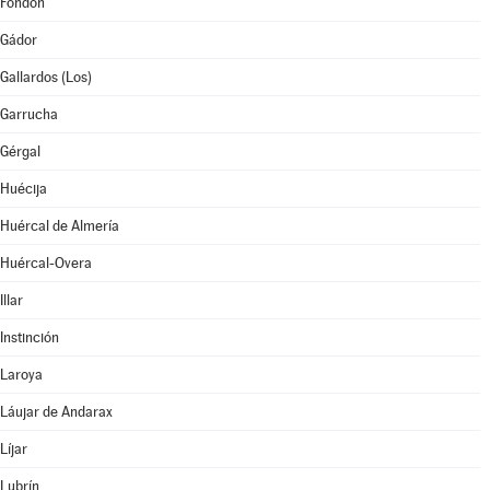
Fondón
Gádor
Gallardos (Los)
Garrucha
Gérgal
Huécija
Huércal de Almería
Huércal-Overa
Illar
Instinción
Laroya
Láujar de Andarax
Líjar
Lubrín