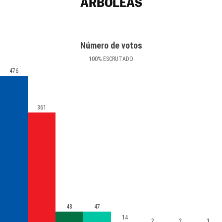
ARBOLEAS
Número de votos
100
%
ESCRUTADO
476
361
48
47
14
2
2
1