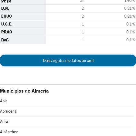
UPyD
14
1,46 %
D.N.
2
0,21 %
EQUO
2
0,21 %
U.C.E.
1
0,1 %
PRAO
1
0,1 %
DeC
1
0,1 %
Descárgate los datos en xml
Municipios de Almería
Abla
Abrucena
Adra
Albánchez