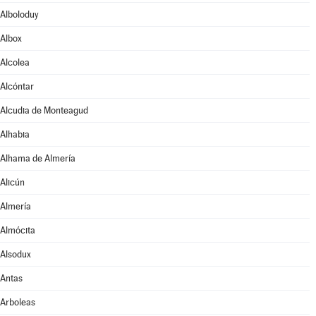
Alboloduy
Albox
Alcolea
Alcóntar
Alcudia de Monteagud
Alhabia
Alhama de Almería
Alicún
Almería
Almócita
Alsodux
Antas
Arboleas