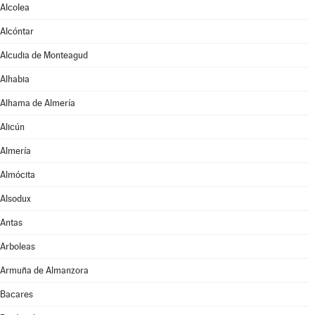
Alcolea
Alcóntar
Alcudia de Monteagud
Alhabia
Alhama de Almería
Alicún
Almería
Almócita
Alsodux
Antas
Arboleas
Armuña de Almanzora
Bacares