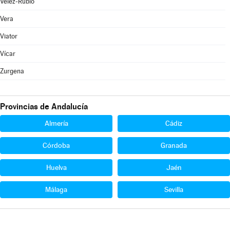
Vélez-Rubio
Vera
Viator
Vícar
Zurgena
Provincias de Andalucía
Almería
Cádiz
Córdoba
Granada
Huelva
Jaén
Málaga
Sevilla