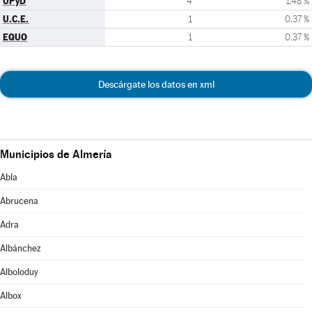
UPyD
4
1,48 %
U.C.E.
1
0,37 %
EQUO
1
0,37 %
Descárgate los datos en xml
Municipios de Almería
Abla
Abrucena
Adra
Albánchez
Alboloduy
Albox