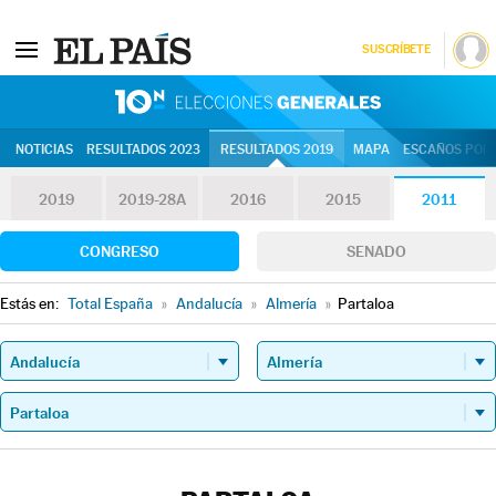
SUSCRÍBETE
10N | Eleccion
NOTICIAS
RESULTADOS 2023
RESULTADOS 2019
MAPA
ESCAÑOS POR 
2019
2019-28A
2016
2015
2011
CONGRESO
SENADO
Estás en:
Total España
»
Andalucía
»
Almería
»
Partaloa