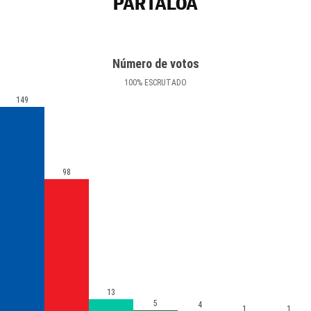
PARTALOA
Número de votos
100
%
ESCRUTADO
149
98
13
5
4
1
1