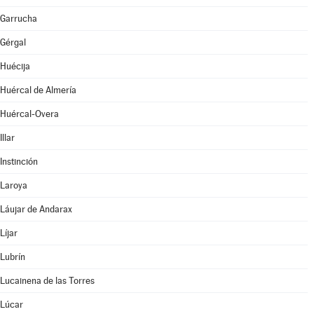
Garrucha
Gérgal
Huécija
Huércal de Almería
Huércal-Overa
Illar
Instinción
Laroya
Láujar de Andarax
Líjar
Lubrín
Lucainena de las Torres
Lúcar