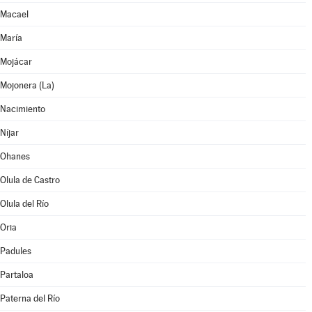
Macael
María
Mojácar
Mojonera (La)
Nacimiento
Níjar
Ohanes
Olula de Castro
Olula del Río
Oria
Padules
Partaloa
Paterna del Río