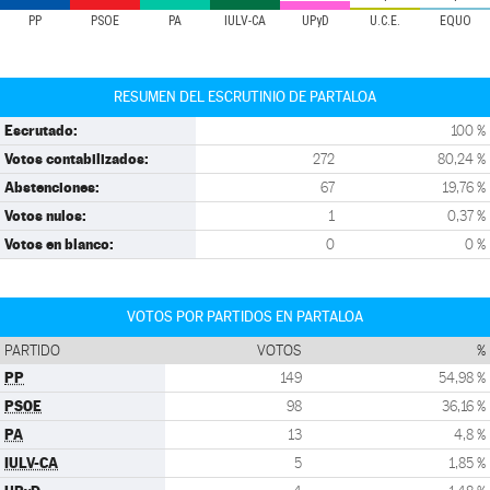
PP
PSOE
PA
IULV-CA
UPyD
U.C.E.
EQUO
RESUMEN DEL ESCRUTINIO DE PARTALOA
Escrutado:
100 %
Votos contabilizados:
272
80,24 %
Abstenciones:
67
19,76 %
Votos nulos:
1
0,37 %
Votos en blanco:
0
0 %
VOTOS POR PARTIDOS EN PARTALOA
PARTIDO
VOTOS
%
PP
149
54,98 %
PSOE
98
36,16 %
PA
13
4,8 %
IULV-CA
5
1,85 %