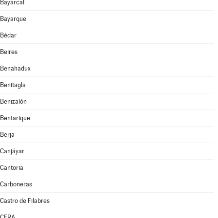
Bayárcal
Bayarque
Bédar
Beires
Benahadux
Benitagla
Benizalón
Bentarique
Berja
Canjáyar
Cantoria
Carboneras
Castro de Filabres
CERA